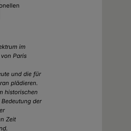
onellen
ektrum im
von Paris
ute und die für
ran plädieren.
m historischen
e Bedeutung der
er
n Zeit
nd.