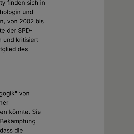
y finden sich in
ho­login und
en, von 2002 bis
te der SPD-
 und kritisiert
itglied des
agogik" von
her
den könnte. Sie
ie Bekämpfung
 dass die