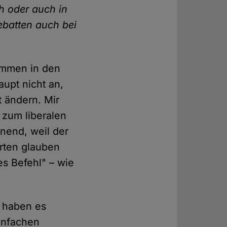
ch oder auch in
batten auch bei
ommen in den
upt nicht an,
t ändern. Mir
a zum liberalen
nend, weil der
rten glauben
es Befehl" – wie
m haben es
einfachen