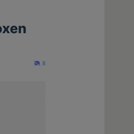
oxen
8