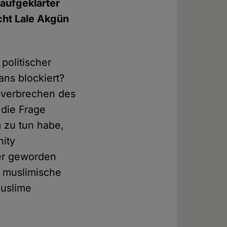
"aufgeklärter
cht Lale Akgün
politischer
ans blockiert?
sverbrechen des
 die Frage
m zu tun habe,
nity
ter geworden
e muslimische
Muslime