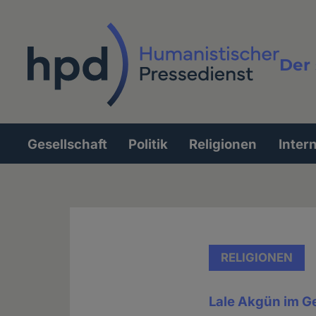
Direkt
zum
Inhalt
Der 
Vollt
Gesellschaft
Politik
Religionen
Inter
Hauptnavigation
RELIGIONEN
Lale Akgün im G