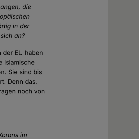
rlangen, die
ropäischen
tig in der
sich an?
n der EU haben
e islamische
n. Sie sind bis
rt. Denn das,
tragen noch von
 Korans im