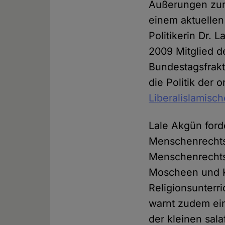
Äußerungen zur 
einem aktuellen
Politikerin Dr. 
2009 Mitglied d
Bundes­tags­frakt
die Politik der 
Liberalislamisc
Lale Akgün forde
Menschenrechtse
Menschenrechtse
Moscheen und K
Religionsunterr
warnt zudem ein
der kleinen sal