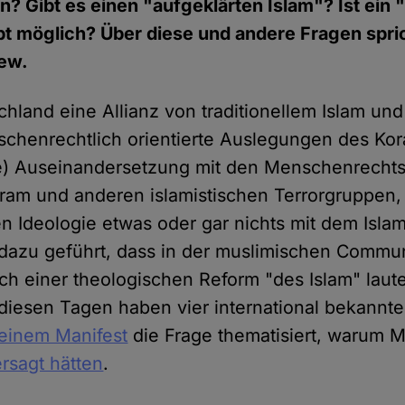
n? Gibt es einen "aufgeklärten Islam"? Ist ein 
t möglich? Über diese und andere Fragen spri
iew.
chland eine Allianz von traditionellem Islam und 
schenrechtlich orientierte Auslegungen des Kor
e) Auseinandersetzung mit den Menschenrecht
ram und anderen islamistischen Terrorgruppen,
n Ideologie etwas oder gar nichts mit dem Isla
e dazu geführt, dass in der muslimischen Commu
h einer theologischen Reform "des Islam" lau
 diesen Tagen haben vier international bekannt
 einem Manifest
die Frage thematisiert, warum 
ersagt hätten
.