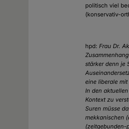
politisch viel 
(konservativ-or
hpd:
Frau Dr. A
Zusammenhang m
stärker denn je
Auseinandersetz
eine liberale m
In den aktuellen
Kontext zu vers
Suren müsse dan
mekkanischen (a
(zeitgebunden-p