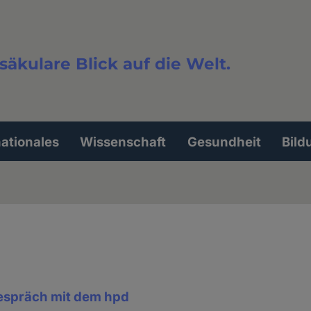
säkulare Blick auf die Welt.
extsuche
nationales
Wissenschaft
Gesundheit
Bild
espräch mit dem hpd