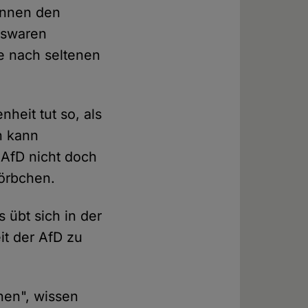
rannen den
lswaren
e nach seltenen
heit tut so, als
n kann
 AfD nicht doch
Körbchen.
 übt sich in der
it der AfD zu
hen", wissen