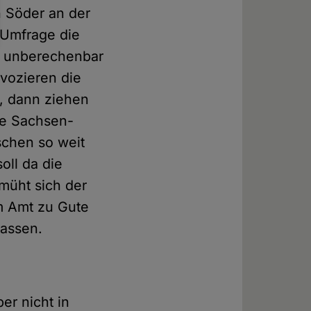
n Söder an der
 Umfrage die
k unberechenbar
vozieren die
, dann ziehen
die Sachsen-
schen so weit
oll da die
müht sich der
im Amt zu Gute
lassen.
ber nicht in