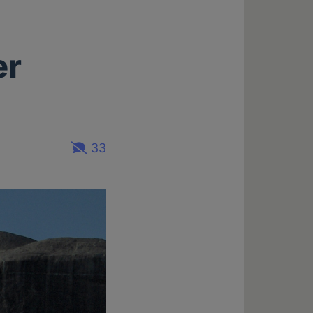
er
33