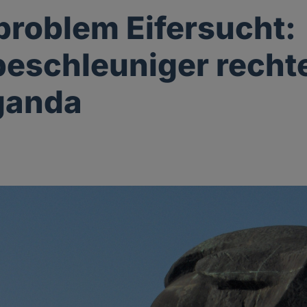
roblem Eifersucht:
eschleuniger recht
ganda