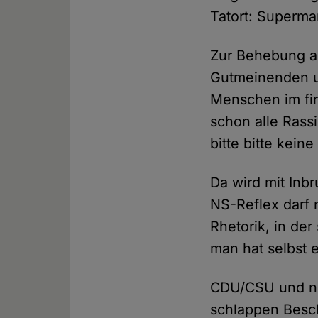
Tatort: Superma
Zur Behebung all
Gutmeinenden u
Menschen im fin
schon alle Rassi
bitte bitte kein
Da wird mit In
NS-Reflex darf n
Rhetorik, in de
man hat selbst 
CDU/CSU und noc
schlappen Besc