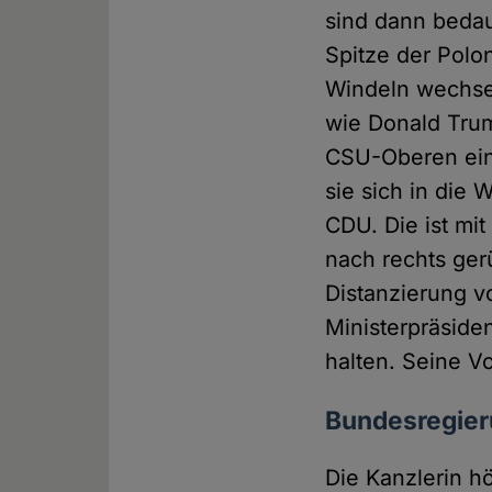
sind dann bedau
Spitze der Polo
Windeln wechsel
wie Donald Trum
CSU-Oberen ein
sie sich in die
CDU. Die ist mi
nach rechts gerü
Distanzierung 
Ministerpräside
halten. Seine V
Bundesregieru
Die Kanzlerin hö