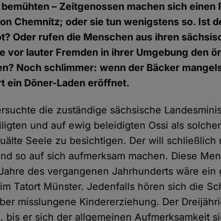
h bemühten – Zeitgenossen machen sich einen 
on Chemnitz; oder sie tun wenigstens so. Ist d
ot? Oder rufen die Menschen aus ihren sächsis
sie vor lauter Fremden in ihrer Umgebung den ö
den? Noch schlimmer: wenn der Bäcker mangel
rt ein Döner-Laden eröffnet.
ersuchte die zuständige sächsische Landesminis
ligten und auf ewig beleidigten Ossi als solche
lte Seele zu besichtigen. Der will schließlich 
und so auf sich aufmerksam machen. Diese Men
r Jahre des vergangenen Jahrhunderts wäre ein 
 im Tatort Münster. Jedenfalls hören sich die
ber misslungene Kindererziehung. Der Dreijähri
g, bis er sich der allgemeinen Aufmerksamkeit s