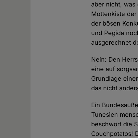
aber nicht, was s
Mottenkiste der
der bösen Konku
und Pegida noch
ausgerechnet d
Nein: Den Herrs
eine auf sorgsa
Grundlage einer 
das nicht anders
Ein Bundesaußen
Tunesien mensc
beschwört die Se
Couchpotatos! D