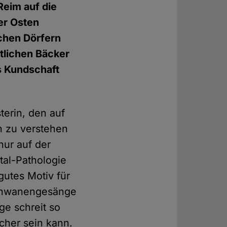
Reim auf die
er Osten
chen Dörfern
rtlichen Bäcker
s Kundschaft
terin, den auf
n zu verstehen
nur auf der
tal-Pathologie
gutes Motiv für
 Schwanengesänge
ge schreit so
icher sein kann.