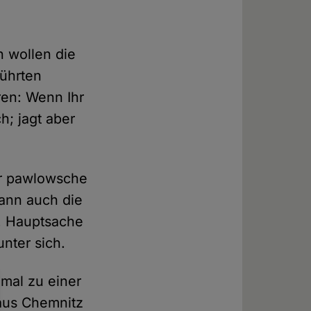
n wollen die
ührten
ren: Wenn Ihr
h; jagt aber
er pawlowsche
dann auch die
n. Hauptsache
nter sich.
mal zu einer
aus Chemnitz