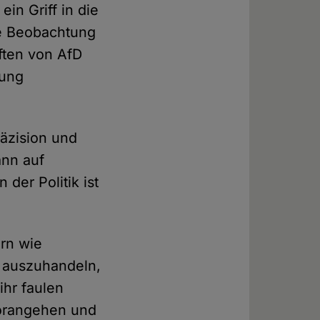
ein Griff in die
ge Beobachtung
ften von AfD
bung
räzision und
ann auf
der Politik ist
ern wie
 auszuhandeln,
ihr faulen
vorangehen und