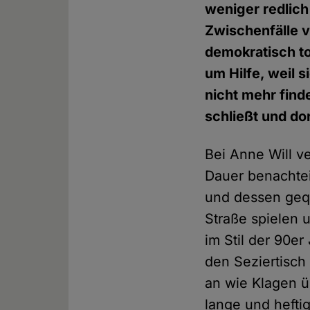
weniger redlic
Zwischenfälle v
demokratisch t
um Hilfe, weil 
nicht mehr fin
schließt und do
Bei Anne Will v
Dauer benachtei
und dessen gequä
Straße spielen 
im Stil der 90e
den Seziertisch
an wie Klagen ü
lange und hefti