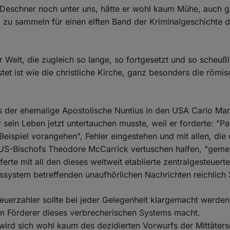
z Deschner noch unter uns, hätte er wohl kaum Mühe, auch 
al zu sammeln für einen elften Band der Kriminalgeschichte 
r Welt, die zugleich so lange, so fortgesetzt und so scheußl
tet ist wie die christliche Kirche, ganz besonders die römi
ss der ehemalige Apostolische Nuntius in den USA Carlo Ma
r sein Leben jetzt untertauchen musste, weil er forderte: "P
Beispiel vorangehen", Fehler eingestehen und mit allen, die d
US-Bischofs Theodore McCarrick vertuschen halfen, "gem
eferte mit all den dieses weltweit etablierte zentralgesteuer
system betreffenden unaufhörlichen Nachrichten reichlich S
uerzahler sollte bei jeder Gelegenheit klargemacht werden,
m Förderer dieses verbrecherischen Systems macht.
 wird sich wohl kaum des dezidierten Vorwurfs der Mittäter