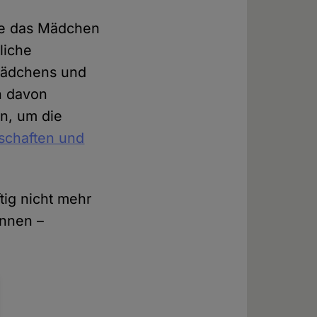
che das Mädchen
liche
Mädchens und
n davon
en, um die
schaften und
tig nicht mehr
önnen –