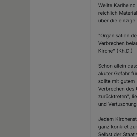
Weilte Karlhein
reichlich Materi
über die einzige
"Organisation de
Verbrechen belas
Kirche" (Kh.D.)
Schon allein da
akuter Gefahr fü
sollte mit gutem 
Verbrechen des 
zurücktreten", li
und Vertuschungs
Jedem Kirchenste
ganz konkret zu
Selbst der Staat