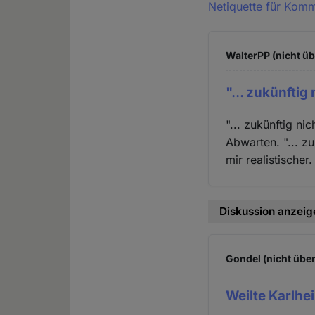
Netiquette für Kom
WalterPP (nicht üb
"... zukünftig 
"... zukünftig ni
Abwarten. "... z
mir realistischer.
Diskussion anzeig
Gondel (nicht über
Weilte Karlhe