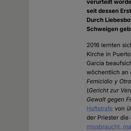
verurteilt word
seit dessen Er
Durch Liebesbo
Schweigen geb
2016 lernten sic
Kirche in Puert
García beaufsic
wöchentlich an 
Femicidio y Otr
(
Gericht zur Ver
Gewalt gegen F
Haftstrafe
von üb
der Priester di
missbraucht, ma