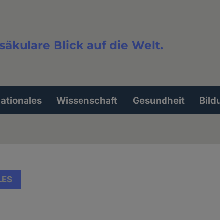
säkulare Blick auf die Welt.
extsuche
nationales
Wissenschaft
Gesundheit
Bild
LES