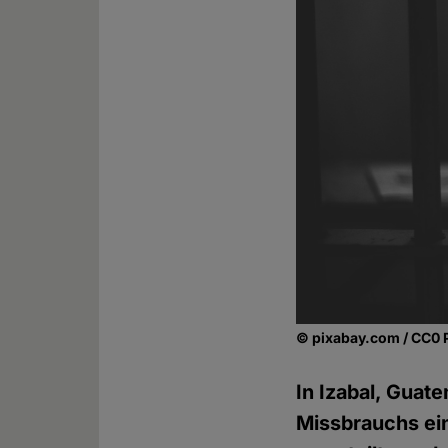
© pixabay.com / CC0 
In Izabal, Guat
Missbrauchs ei