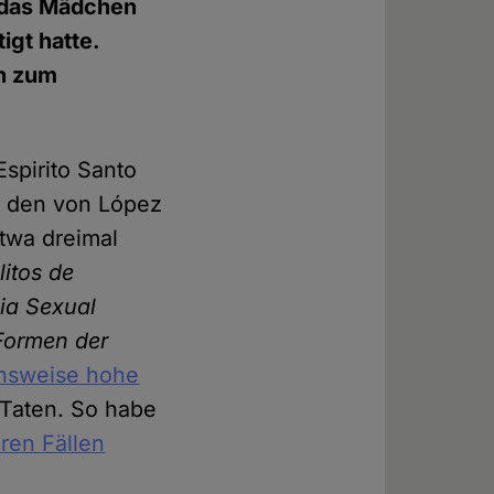
r das Mädchen
gt hatte.
n zum
Espirito Santo
e den von López
twa dreimal
litos de
cia Sexual
 Formen der
ichsweise hohe
Taten. So habe
ren Fällen