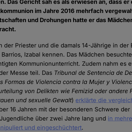
en. Das Gericht sah es als erwiesen an, dass e
stkommunion im Jahre 2016 mehrfach vergewalti
tschaften und Drohungen hatte er das Mädche
racht.
h der Priester und die damals 14-Jährige in der 
o Barrios, Izabal kennen. Das Mädchen besucht
htigten Kommunionunterricht. Zudem nahm es e
der Messe teil. Das
Tribunal de Sentencia de De
as Formas de Violencia contra la Mujer y Violen
urteilung von Delikten wie Femizid oder andere
rauen und sexuelle Gewalt
)
erklärte die vergle
er 16 Jahren mit der besonderen Schwere der 
e Jugendliche über zwei Jahre lang und
in mehre
nipuliert und eingeschüchtert
.