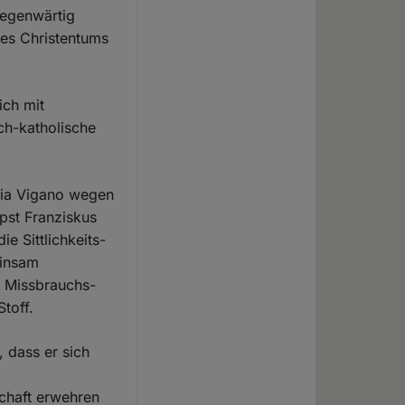
gegenwärtig
des Christentums
ich mit
sch-katholische
ria Vigano wegen
apst Franziskus
ie Sittlichkeits-
einsam
te Missbrauchs-
toff.
 dass er sich
schaft erwehren