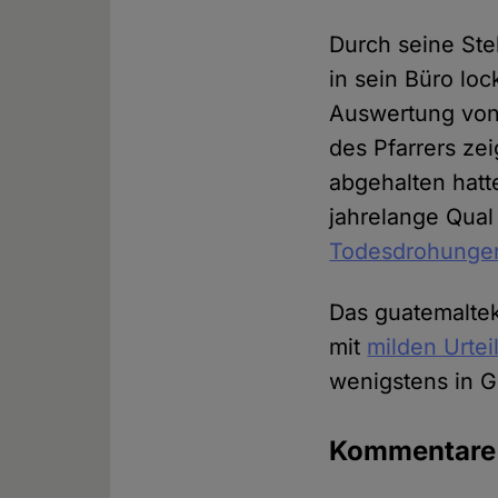
Durch seine Ste
in sein Büro loc
Auswertung von
des Pfarrers ze
abgehalten hatt
jahrelange Qual
Todesdrohunge
Das guatemalteki
mit
milden Urtei
wenigstens in G
Kommentar