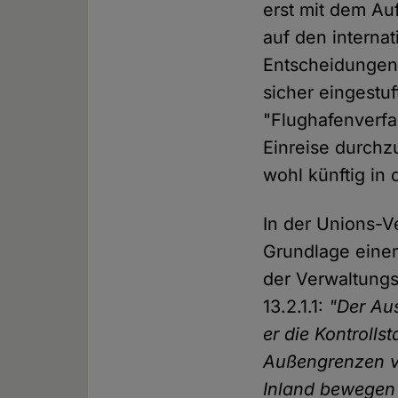
erst mit dem Au
auf den interna
Entscheidungen
sicher eingest
"Flughafenverfa
Einreise durchz
wohl künftig in 
In der Unions-V
Grundlage einer 
der Verwaltungs
13.2.1.1:
"Der Au
er die Kontrolls
Außengrenzen vo
Inland bewegen