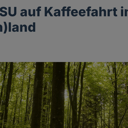
U auf Kaffeefahrt 
n)land