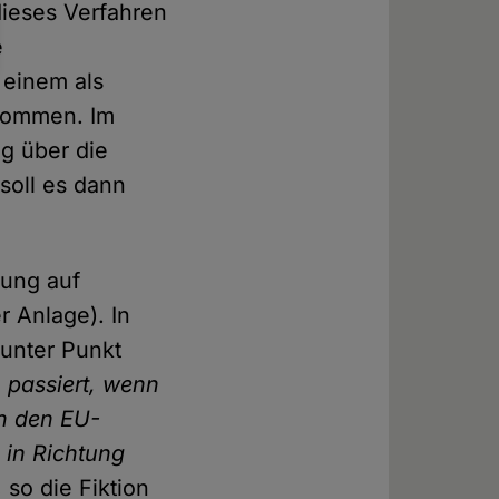
dieses Verfahren
e
 einem als
 kommen. Im
ng über die
soll es dann
sung auf
r Anlage). In
 unter Punkt
 passiert, wenn
an den EU-
 in Richtung
so die Fiktion