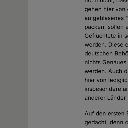
noch nicht, dass
gehen hier von 
aufgeblasenes "
packen, sollen 
Geflüchtete in s
werden. Diese 
deutschen Behör
nichts Genaues 
werden. Auch die
hier von ledigl
insbesondere a
anderer Länder 
Auf den ersten 
gedacht, denn d