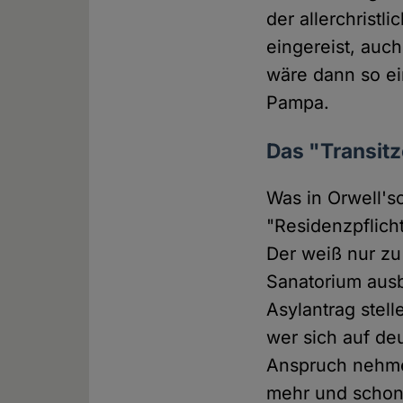
der allerchristli
eingereist, auch
wäre dann so ei
Pampa.
Das "Transit
Was in Orwell's
"Residenzpflich
Der weiß nur zu
Sanatorium ausb
Asylantrag stell
wer sich auf de
Anspruch nehmen
mehr und schon 