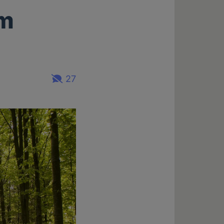
im
27