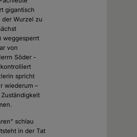
 Fachleute
t gigantisch
 der Wurzel zu
nächst
r) weggesperrt
ar von
errn Söder -
ontrolliert
lerin spricht
er wiederum –
Zuständigkeit
mmen.
hren" schlau
steht in der Tat