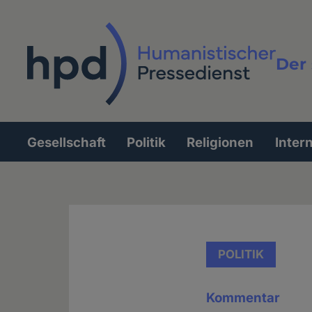
Direkt
zum
Inhalt
Der 
Vollt
Gesellschaft
Politik
Religionen
Inter
Hauptnavigation
POLITIK
Kommentar