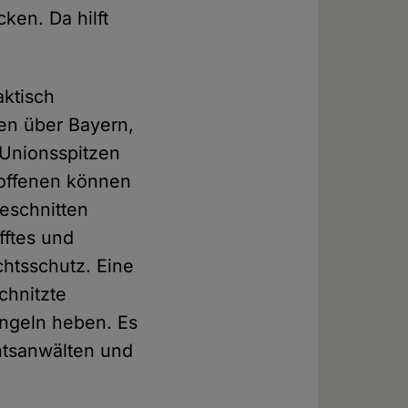
ken. Da hilft
aktisch
nen über Bayern,
 Unionsspitzen
troffenen können
eschnitten
fftes und
chtsschutz. Eine
chnitzte
Angeln heben. Es
htsanwälten und