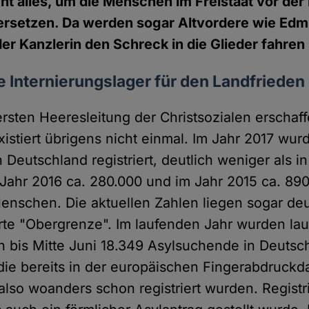
ht alles, um die Menschen im Freistaat vor der
ersetzen. Da werden sogar Altvordere wie Edm
er Kanzlerin den Schreck in die Glieder fahren 
 Internierungslager für den Landfrieden
rsten Heeresleitung der Christsozialen erschaf
istiert übrigens nicht einmal. Im Jahr 2017 wu
Deutschland registriert, deutlich weniger als i
Jahr 2016 ca. 280.000 und im Jahr 2015 ca. 89
nschen. Die aktuellen Zahlen liegen sogar deu
erte "Obergrenze". Im laufenden Jahr wurden lau
 bis Mitte Juni 18.349 Asylsuchende in Deutsc
e bereits in der europäischen Fingerabdruckd
also woanders schon registriert wurden. Registri