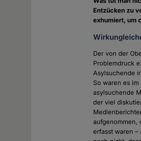
Was tut man nic
Entzücken zu v
exhumiert, um d
Wirkungleiche
Der von der Obe
Problemdruck ex
Asylsuchende in 
So waren es im 
asylsuchende Me
der viel diskuti
Medienberichten
aufgenommen, di
erfasst waren – 