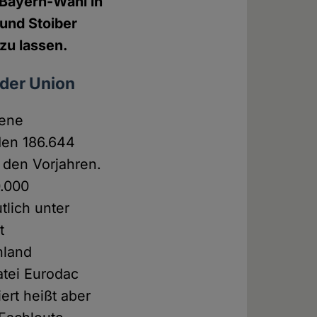
 Bayern-Wahl in
und Stoiber
zu lassen.
 der Union
fene
rden 186.644
n den Vorjahren.
0.000
tlich unter
t
hland
atei Eurodac
ert heißt aber