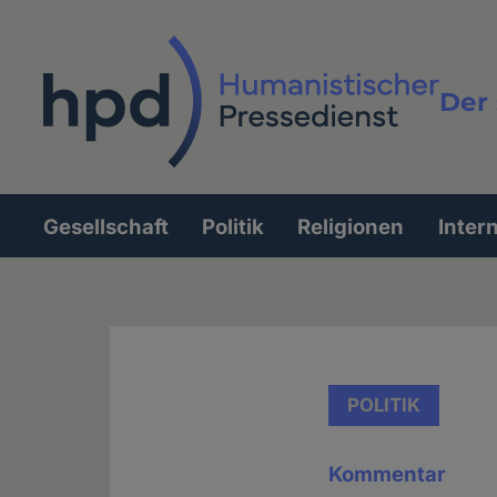
Direkt
zum
Inhalt
Der 
Vollt
Gesellschaft
Politik
Religionen
Inter
Hauptnavigation
POLITIK
Kommentar