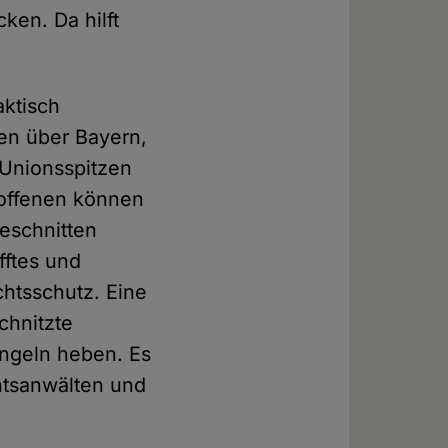
ken. Da hilft
aktisch
nen über Bayern,
 Unionsspitzen
troffenen können
eschnitten
fftes und
chtsschutz. Eine
chnitzte
Angeln heben. Es
htsanwälten und