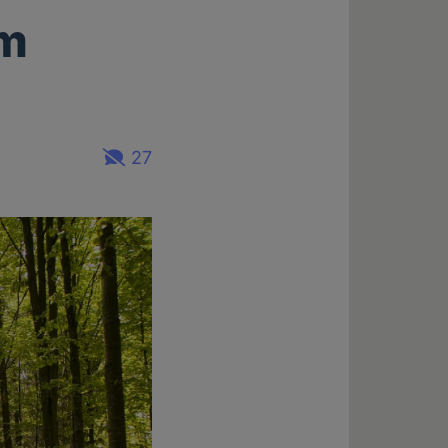
im
27