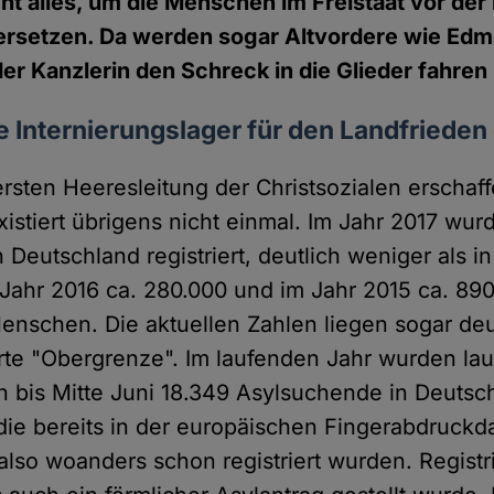
ht alles, um die Menschen im Freistaat vor der
ersetzen. Da werden sogar Altvordere wie Edm
er Kanzlerin den Schreck in die Glieder fahren 
 Internierungslager für den Landfrieden
rsten Heeresleitung der Christsozialen erschaf
istiert übrigens nicht einmal. Im Jahr 2017 wu
Deutschland registriert, deutlich weniger als i
Jahr 2016 ca. 280.000 und im Jahr 2015 ca. 89
nschen. Die aktuellen Zahlen liegen sogar deu
erte "Obergrenze". Im laufenden Jahr wurden lau
 bis Mitte Juni 18.349 Asylsuchende in Deutsc
e bereits in der europäischen Fingerabdruckd
also woanders schon registriert wurden. Registri