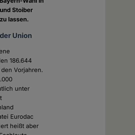
 Bayern-Wahl in
und Stoiber
zu lassen.
 der Union
fene
rden 186.644
n den Vorjahren.
0.000
tlich unter
t
hland
atei Eurodac
ert heißt aber