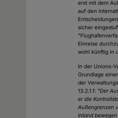
erst mit dem Au
auf den interna
Entscheidungen
sicher eingest
"Flughafenverfa
Einreise durchz
wohl künftig in 
In der Unions-V
Grundlage einer 
der Verwaltungs
13.2.1.1:
"Der Au
er die Kontrolls
Außengrenzen vo
Inland bewegen