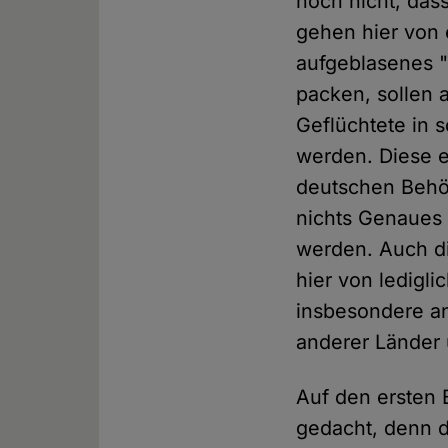
noch nicht, dass
gehen hier von 
aufgeblasenes "
packen, sollen 
Geflüchtete in s
werden. Diese 
deutschen Behör
nichts Genaues 
werden. Auch die
hier von ledigl
insbesondere a
anderer Länder 
Auf den ersten 
gedacht, denn d