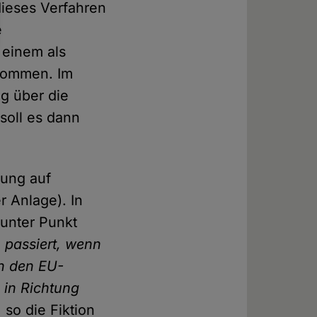
dieses Verfahren
e
 einem als
 kommen. Im
ng über die
soll es dann
sung auf
r Anlage). In
 unter Punkt
 passiert, wenn
an den EU-
 in Richtung
so die Fiktion