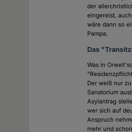
der allerchristli
eingereist, auch
wäre dann so ei
Pampa.
Das "Transit
Was in Orwell's
"Residenzpflich
Der weiß nur zu
Sanatorium ausb
Asylantrag stell
wer sich auf de
Anspruch nehmen
mehr und schon 