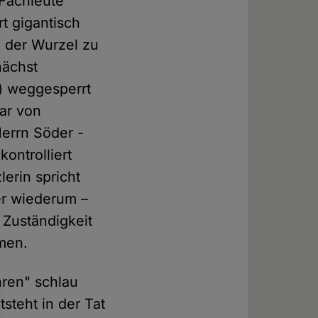
 Fachleute
t gigantisch
 der Wurzel zu
nächst
r) weggesperrt
ar von
errn Söder -
ontrolliert
lerin spricht
er wiederum –
Zuständigkeit
mmen.
hren" schlau
steht in der Tat