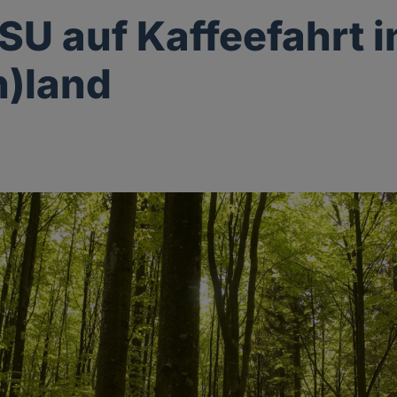
U auf Kaffeefahrt 
n)land