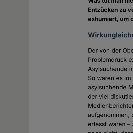
Was tut man nic
Entzücken zu v
exhumiert, um d
Wirkungleiche
Der von der Obe
Problemdruck ex
Asylsuchende in 
So waren es im 
asylsuchende Me
der viel diskuti
Medienberichten
aufgenommen, di
erfasst waren – 