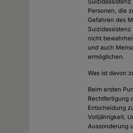
Suizidassistenz 
Personen, die 
Gefahren des Mi
Suizidassistenz
nicht bewahrheit
und auch Mensch
ermöglichen.
Was ist davon z
Beim ersten Pun
Rechtfertigung 
Entscheidung zu
Volljährigkeit, 
Aussonderung un