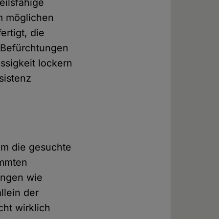
eilsfähige
m möglichen
rtigt, die
e Befürchtungen
ssigkeit lockern
sistenz
 um die gesuchte
immten
ungen wie
llein der
ht wirklich