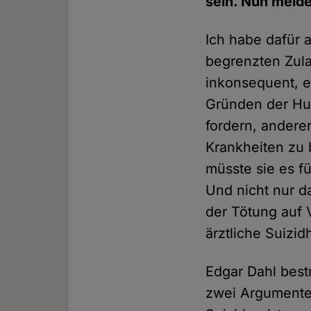
sein. Nun melde
Ich habe dafür a
begrenzten Zula
inkonsequent, e
Gründen der Hum
fordern, andere
Krankheiten zu 
müsste sie es f
Und nicht nur d
der Tötung auf 
ärztliche Suizid
Edgar Dahl best
zwei Argumente 