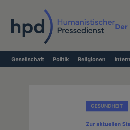
Direkt
zum
Inhalt
Der 
Vollt
Gesellschaft
Politik
Religionen
Inter
Hauptnavigation
GESUNDHEIT
Zur aktuellen St