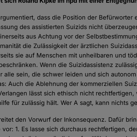
t sich Roland Kipke im hpd mit einer Entgegnu
rgumentiert, dass die Position der Befürworter 
ssung des assistierten Suizids nicht überzeugen
inerseits aus Achtung vor der Selbstbestimmun
anität die Zulässigkeit der ärztlichen Suizidas
rseits sie auf Menschen mit unheilbaren und töd
beschränken. Wenn die Suizidassistenz zulässig
ür alle sein, die schwer leiden und sich autono
as: Auch die Ablehnung der kommerziellen Suiz
Verlangen lässt sich ethisch nicht rechtfertigen
hilfe für zulässig hält. Wer A sagt, kann nichts 
reitet den Vorwurf der Inkonsequenz. Dafür brin
vor: 1. Es lasse sich durchaus rechtfertigen, d