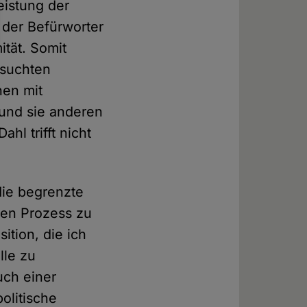
eistung der
 der Befürworter
ität. Somit
esuchten
hen mit
 und sie anderen
l trifft nicht
die begrenzte
den Prozess zu
ition, die ich
lle zu
uch einer
olitische