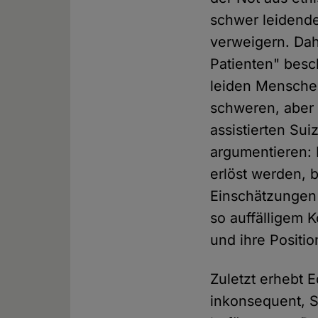
schwer leidend
verweigern. Dah
Patienten" besc
leiden Menschen
schweren, aber 
assistierten Sui
argumentieren: 
erlöst werden, b
Einschätzungen
so auffälligem K
und ihre Positi
Zuletzt erhebt 
inkonsequent, S