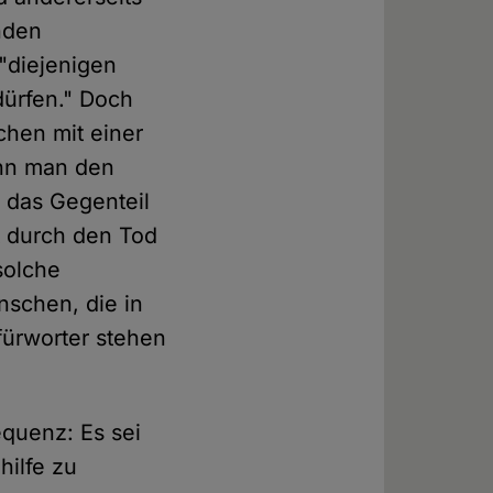
nden
 "diejenigen
dürfen." Doch
chen mit einer
enn man den
r das Gegenteil
t durch den Tod
solche
schen, die in
efürworter stehen
equenz: Es sei
hilfe zu