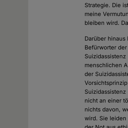
Strategie. Die is
meine Vermutung
bleiben wird. D
Darüber hinaus l
Befürworter der
Suizidassistenz
menschlichen Aut
der Suizidassi
Vorsichtsprinzi
Suizidassistenz
nicht an einer t
nichts davon, w
wird. Sie leiden
der Not aus eth