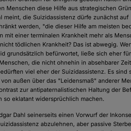
en Menschen diese Hilfe aus strategischen Grü
l meint, die Suizidassistenz dürfe zunächst auf
hränkt werden, "die dieser Hilfe am meisten be
 mit einer terminalen Krankheit mehr als Mens
nicht tödlichen Krankheit? Das ist abwegig. W
zid grundsätzlich befürwortet, ließe sich eher fü
Menschen, die nicht ohnehin in absehbarer Zei
edürften viel eher der Suizidassistenz. Es sind 
 von außen über das "Leidensmaß" anderer Men
ontrast zur antipaternalistischen Haltung der B
on so eklatant widersprüchlich machen.
Edgar Dahl seinerseits einen Vorwurf der Inkons
uizidassistenz abzulehnen, aber passive Sterbe