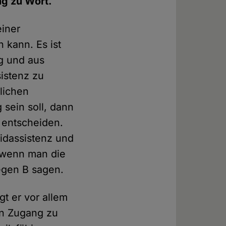
ng zu Wort.
einer
 kann. Es ist
g und aus
sistenz zu
lichen
 sein soll, dann
m entscheiden.
idassistenz und
, wenn man die
gegen B sagen.
gt er vor allem
en Zugang zu