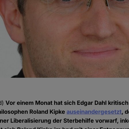
d)
Vor einem Monat hat sich Edgar Dahl kritisc
hilosophen Roland Kipke
auseinandergesetzt
, 
ner Liberalisierung der Sterbehilfe vorwarf, i