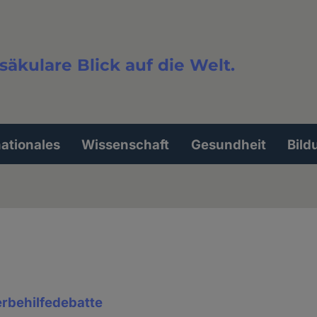
säkulare Blick auf die Welt.
extsuche
nationales
Wissenschaft
Gesundheit
Bild
erbehilfedebatte