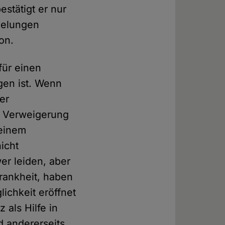
bestätigt er nur
gelungen
on.
für einen
gen ist. Wenn
er
 – Verweigerung
 einem
icht
er leiden, aber
Krankheit, haben
ichkeit eröffnet
 als Hilfe in
d andererseits