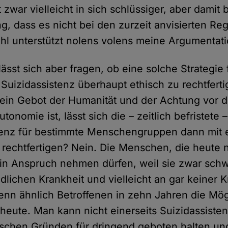
t zwar vielleicht in sich schlüssiger, aber damit 
, dass es nicht bei den zurzeit anvisierten Re
ahl unterstützt nolens volens meine Argumentati
ässt sich aber fragen, ob eine solche Strategie 
 Suizidassistenz überhaupt ethisch zu rechtferti
 ein Gebot der Humanität und der Achtung vor d
onomie ist, lässt sich die – zeitlich befristete
stenz für bestimmte Menschengruppen dann mit
p rechtfertigen? Nein. Die Menschen, die heute n
 in Anspruch nehmen dürfen, weil sie zwar schw
ödlichen Krankheit und vielleicht an gar keiner 
enn ähnlich Betroffenen in zehn Jahren die Mögl
 heute. Man kann nicht einerseits Suizidassistenz
ischen Gründen für dringend geboten halten un