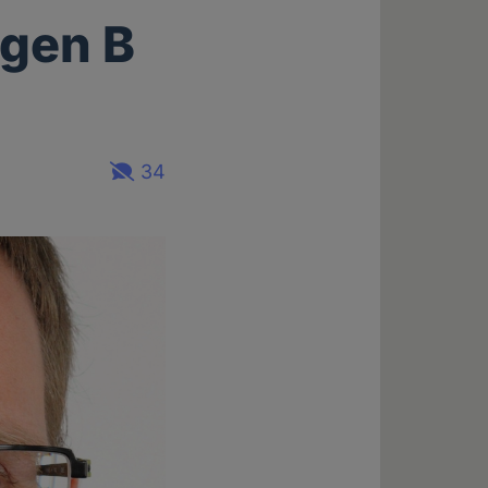
egen B
34