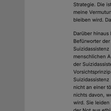
Strategie. Die is
meine Vermutung
bleiben wird. D
Darüber hinaus l
Befürworter der
Suizidassistenz
menschlichen Aut
der Suizidassi
Vorsichtsprinzi
Suizidassistenz
nicht an einer t
nichts davon, w
wird. Sie leiden
der Not aus eth