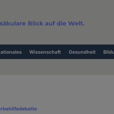
säkulare Blick auf die Welt.
extsuche
nationales
Wissenschaft
Gesundheit
Bild
erbehilfedebatte