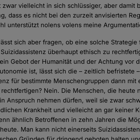
t zwar vielleicht in sich schlüssiger, aber damit 
, dass es nicht bei den zurzeit anvisierten Re
ahl unterstützt nolens volens meine Argumentati
ässt sich aber fragen, ob eine solche Strategie 
 Suizidassistenz überhaupt ethisch zu rechtferti
 ein Gebot der Humanität und der Achtung vor d
onomie ist, lässt sich die – zeitlich befristete
stenz für bestimmte Menschengruppen dann mit
p rechtfertigen? Nein. Die Menschen, die heute n
 in Anspruch nehmen dürfen, weil sie zwar schw
ödlichen Krankheit und vielleicht an gar keiner 
enn ähnlich Betroffenen in zehn Jahren die Mögl
 heute. Man kann nicht einerseits Suizidassistenz
ischen Gründen für dringend geboten halten un