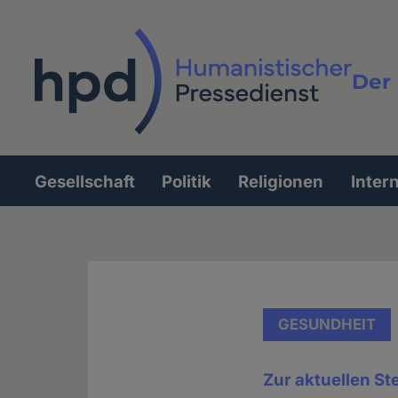
Direkt
zum
Inhalt
Der 
Vollt
Gesellschaft
Politik
Religionen
Inter
Hauptnavigation
GESUNDHEIT
Zur aktuellen St