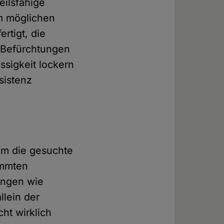
eilsfähige
m möglichen
rtigt, die
e Befürchtungen
ssigkeit lockern
sistenz
 um die gesuchte
immten
ungen wie
llein der
ht wirklich