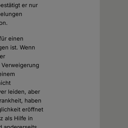
bestätigt er nur
gelungen
on.
für einen
gen ist. Wenn
er
 – Verweigerung
 einem
icht
er leiden, aber
Krankheit, haben
ichkeit eröffnet
 als Hilfe in
d andererseits