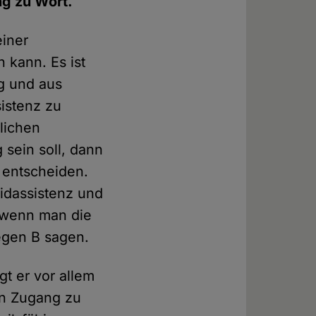
ng zu Wort.
einer
 kann. Es ist
g und aus
sistenz zu
lichen
 sein soll, dann
m entscheiden.
idassistenz und
, wenn man die
gegen B sagen.
gt er vor allem
en Zugang zu