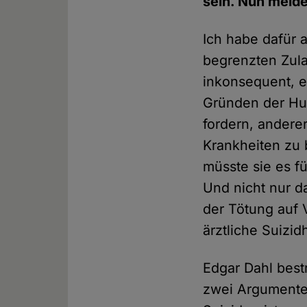
sein. Nun melde
Ich habe dafür a
begrenzten Zula
inkonsequent, e
Gründen der Hum
fordern, andere
Krankheiten zu 
müsste sie es f
Und nicht nur d
der Tötung auf 
ärztliche Suizid
Edgar Dahl best
zwei Argumente 