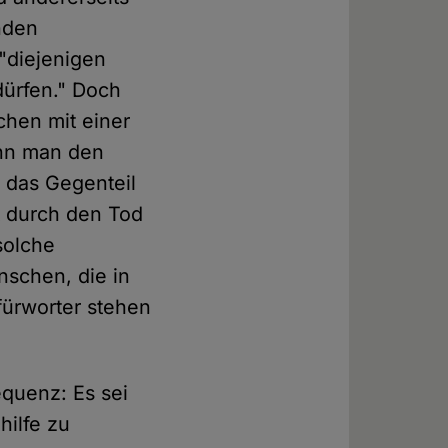
nden
 "diejenigen
dürfen." Doch
chen mit einer
enn man den
r das Gegenteil
t durch den Tod
solche
schen, die in
efürworter stehen
equenz: Es sei
hilfe zu