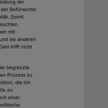
eistung der
 der Befürworter
ität. Somit
esuchten
hen mit
 und sie anderen
l trifft nicht
die begrenzte
den Prozess zu
ition, die ich
lle zu
uch einer
olitische