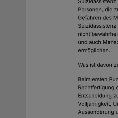
Suizidassistenz 
Personen, die 
Gefahren des Mi
Suizidassistenz
nicht bewahrheit
und auch Mensch
ermöglichen.
Was ist davon z
Beim ersten Pun
Rechtfertigung 
Entscheidung zu
Volljährigkeit, 
Aussonderung un