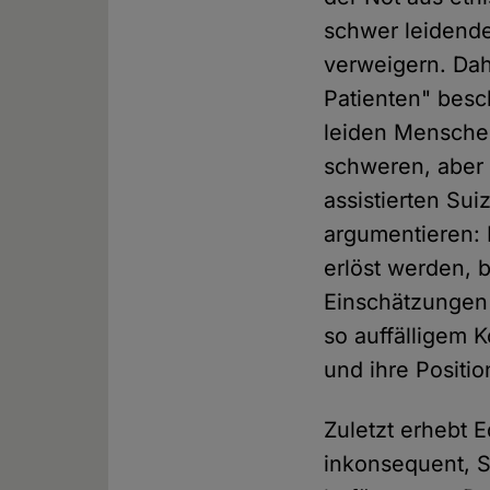
schwer leidend
verweigern. Dah
Patienten" besc
leiden Menschen
schweren, aber 
assistierten Sui
argumentieren: 
erlöst werden, b
Einschätzungen
so auffälligem K
und ihre Positi
Zuletzt erhebt 
inkonsequent, S