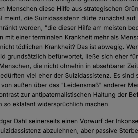
en Menschen diese Hilfe aus strategischen Grü
l meint, die Suizidassistenz dürfe zunächst auf
hränkt werden, "die dieser Hilfe am meisten be
 mit einer terminalen Krankheit mehr als Mens
nicht tödlichen Krankheit? Das ist abwegig. W
zid grundsätzlich befürwortet, ließe sich eher fü
Menschen, die nicht ohnehin in absehbarer Zei
edürften viel eher der Suizidassistenz. Es sind 
 von außen über das "Leidensmaß" anderer Men
ontrast zur antipaternalistischen Haltung der B
on so eklatant widersprüchlich machen.
Edgar Dahl seinerseits einen Vorwurf der Inkons
uizidassistenz abzulehnen, aber passive Sterbe