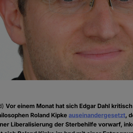
d)
Vor einem Monat hat sich Edgar Dahl kritisc
hilosophen Roland Kipke
auseinandergesetzt
, 
ner Liberalisierung der Sterbehilfe vorwarf, i