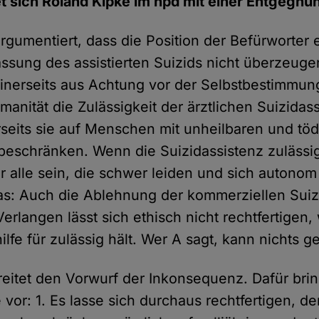
t sich Roland Kipke im hpd mit einer Entgegnu
rgumentiert, dass die Position der Befürworter 
ssung des assistierten Suizids nicht überzeugen
inerseits aus Achtung vor der Selbstbestimmun
anität die Zulässigkeit der ärztlichen Suizidas
rseits sie auf Menschen mit unheilbaren und töd
beschränken. Wenn die Suizidassistenz zulässig
ür alle sein, die schwer leiden und sich autono
as: Auch die Ablehnung der kommerziellen Suiz
Verlangen lässt sich ethisch nicht rechtfertigen
hilfe für zulässig hält. Wer A sagt, kann nichts 
reitet den Vorwurf der Inkonsequenz. Dafür brin
vor: 1. Es lasse sich durchaus rechtfertigen, d