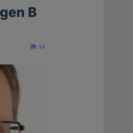
egen B
34