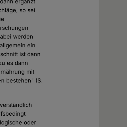
 dann ergänzt
hläge, so sei
ie
orschungen
Dabei werden
allgemein ein
chnitt ist dann
zu es dann
Ernährung mit
en bestehen" (S.
verständlich
fsbedingt
logische oder