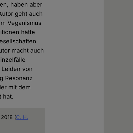
hen, haben aber
Autor geht auch
 zum Veganismus
itionen hätte
esellschaften
Autor macht auch
nzelfälle
s Leiden von
nig Resonanz
der mit dem
 hat.
 2018 (
C. H.