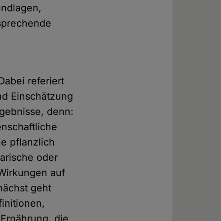
undlagen,
tsprechende
abei referiert
nd Einschätzung
gebnisse, denn:
enschaftliche
e pflanzlich
arische oder
Wirkungen auf
nächst geht
initionen,
Ernährung, die