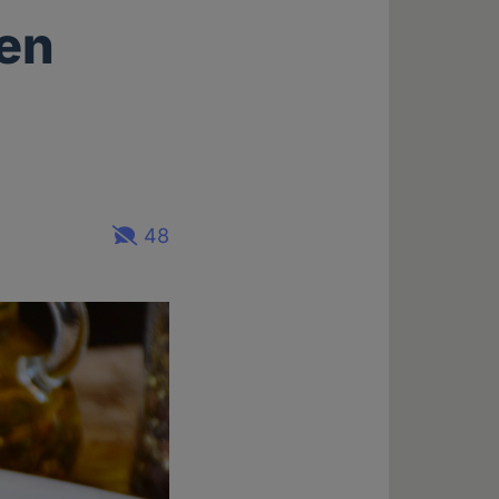
en
48