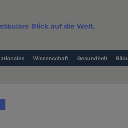
säkulare Blick auf die Welt.
extsuche
nationales
Wissenschaft
Gesundheit
Bild
T