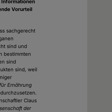
n Informationen
nde Vorurteil
ass sachgerecht
eganen
ht sind und
on bestimmten
en sind
ukten sind, weil
niger
für Ernährung
m durchzusetzen.
schaftler Claus
ssenschaft der