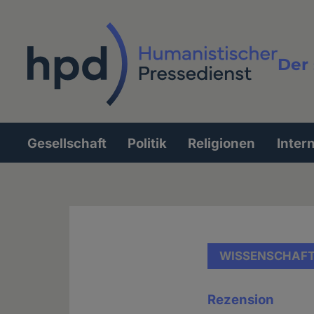
Direkt
zum
Inhalt
Der 
Vollt
Gesellschaft
Politik
Religionen
Inter
Hauptnavigation
WISSENSCHAF
Rezension