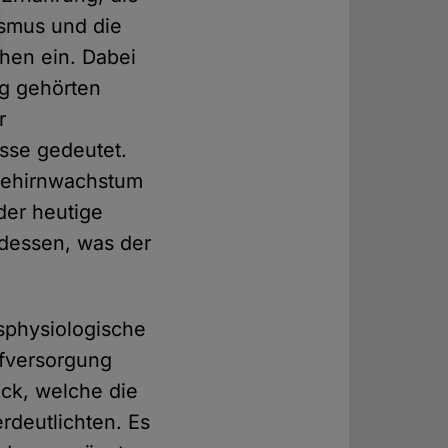
ismus und die
hen ein. Dabei
ig gehörten
r
sse gedeutet.
 Gehirnwachstum
der heutige
dessen, was der
sphysiologische
ffversorgung
ück, welche die
deutlichten. Es