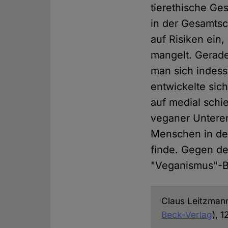
tierethische Ge
in der Gesamtsc
auf Risiken ein
mangelt. Gerade
man sich indess
entwickelte sic
auf medial schi
veganer Unterer
Menschen in der
finde. Gegen de
"Veganismus"-Bu
Claus Leitzmann
Beck-Verlag
), 1