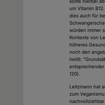
sollte hierbei 
um Vitamin B12.
dies auch für b
Schwangerschaf
würden immer st
Kontexte von Le
höheres Gesundh
noch den angeb
heißt: "Grundsät
entsprechender 
120).
Leitzmann hat a
zum Veganismus
nachvollziehbar