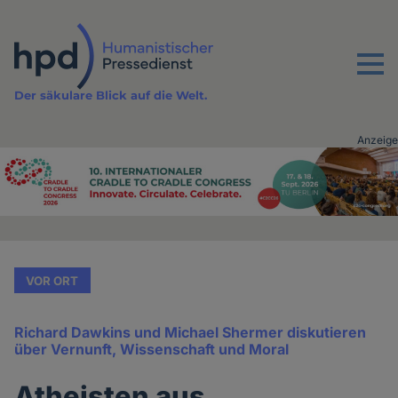
Direkt
zum
Inhalt
Menu
Der säkulare Blick auf die Welt.
Anzeige
Advertising
vor
Inhalt
VOR ORT
Richard Dawkins und Michael Shermer diskutieren
über Vernunft, Wissenschaft und Moral
Atheisten aus