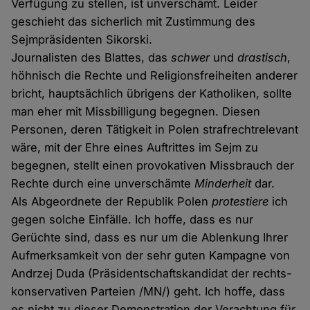
Verfügung zu stellen, ist unverschämt. Leider
geschieht das sicherlich mit Zustimmung des
Sejmpräsidenten Sikorski.
Journalisten des Blattes, das
schwer
und
drastisch
,
höhnisch die Rechte und Religionsfreiheiten anderer
bricht, hauptsächlich übrigens der Katholiken, sollte
man eher mit Missbilligung begegnen. Diesen
Personen, deren Tätigkeit in Polen strafrechtrelevant
wäre, mit der Ehre eines Auftrittes im Sejm zu
begegnen, stellt einen provokativen Missbrauch der
Rechte durch eine unverschämte
Minderheit
dar.
Als Abgeordnete der Republik Polen
protestiere
ich
gegen solche Einfälle. Ich hoffe, dass es nur
Gerüchte sind, dass es nur um die Ablenkung Ihrer
Aufmerksamkeit von der sehr guten Kampagne von
Andrzej Duda (Präsidentschaftskandidat der rechts-
konservativen Parteien /MN/) geht. Ich hoffe, dass
es nicht zu dieser Demonstration der Verachtung für