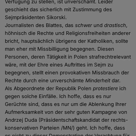
Verfügung zu stellen, ist unverschämt. Leider
geschieht das sicherlich mit Zustimmung des
Sejmpräsidenten Sikorski.
Journalisten des Blattes, das
schwer
und
drastisch
,
höhnisch die Rechte und Religionsfreiheiten anderer
bricht, hauptsächlich übrigens der Katholiken, sollte
man eher mit Missbilligung begegnen. Diesen
Personen, deren Tätigkeit in Polen strafrechtrelevant
wäre, mit der Ehre eines Auftrittes im Sejm zu
begegnen, stellt einen provokativen Missbrauch der
Rechte durch eine unverschämte
Minderheit
dar.
Als Abgeordnete der Republik Polen
protestiere
ich
gegen solche Einfälle. Ich hoffe, dass es nur
Gerüchte sind, dass es nur um die Ablenkung Ihrer
Aufmerksamkeit von der sehr guten Kampagne von
Andrzej Duda (Präsidentschaftskandidat der rechts-
konservativen Parteien /MN/) geht. Ich hoffe, dass
es nicht zu dieser Demonstration der Verachtung für