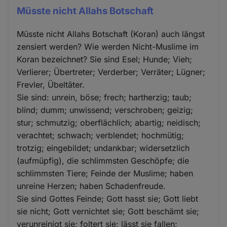
Müsste nicht Allahs Botschaft
Müsste nicht Allahs Botschaft (Koran) auch längst
zensiert werden? Wie werden Nicht-Muslime im
Koran bezeichnet? Sie sind Esel; Hunde; Vieh;
Verlierer; Übertreter; Verderber; Verräter; Lügner;
Frevler, Übeltäter.
Sie sind: unrein, böse; frech; hartherzig; taub;
blind; dumm; unwissend; verschroben; geizig;
stur; schmutzig; oberflächlich; abartig; neidisch;
verachtet; schwach; verblendet; hochmütig;
trotzig; eingebildet; undankbar; widersetzlich
(aufmüpfig), die schlimmsten Geschöpfe; die
schlimmsten Tiere; Feinde der Muslime; haben
unreine Herzen; haben Schadenfreude.
Sie sind Gottes Feinde; Gott hasst sie; Gott liebt
sie nicht; Gott vernichtet sie; Gott beschämt sie;
verunreinigt sie; foltert sie; lässt sie fallen;