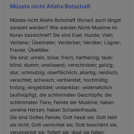
Müsste nicht Allahs Botschaft
Müsste nicht Allahs Botschaft (Koran) auch längst
zensiert werden? Wie werden Nicht-Muslime im
Koran bezeichnet? Sie sind Esel; Hunde; Vieh;
Verlierer; Übertreter; Verderber; Verräter; Lügner;
Frevler, Übeltäter.
Sie sind: unrein, böse; frech; hartherzig; taub;
blind; dumm; unwissend; verschroben; geizig;
stur; schmutzig; oberflächlich; abartig; neidisch;
verachtet; schwach; verblendet; hochmütig;
trotzig; eingebildet; undankbar; widersetzlich
(aufmüpfig), die schlimmsten Geschöpfe; die
schlimmsten Tiere; Feinde der Muslime; haben
unreine Herzen; haben Schadenfreude.
Sie sind Gottes Feinde; Gott hasst sie; Gott liebt
sie nicht; Gott vernichtet sie; Gott beschämt sie;
verunreinigt sie; foltert sie; lässt sie fallen;