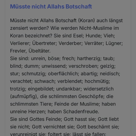
Müsste nicht Allahs Botschaft
Müsste nicht Allahs Botschaft (Koran) auch längst
zensiert werden? Wie werden Nicht-Muslime im
Koran bezeichnet? Sie sind Esel; Hunde; Vieh;
Verlierer; Übertreter; Verderber; Verräter; Lügner;
Frevler, Übeltäter.
Sie sind: unrein, böse; frech; hartherzig; taub;
blind; dumm; unwissend; verschroben; geizig;
stur; schmutzig; oberflächlich; abartig; neidisch;
verachtet; schwach; verblendet; hochmütig;
trotzig; eingebildet; undankbar; widersetzlich
(aufmüpfig), die schlimmsten Geschöpfe; die
schlimmsten Tiere; Feinde der Muslime; haben
unreine Herzen; haben Schadenfreude.
Sie sind Gottes Feinde; Gott hasst sie; Gott liebt
sie nicht; Gott vernichtet sie; Gott beschämt sie;
verunreinigt sie; foltert sie; lässt sie fallen;