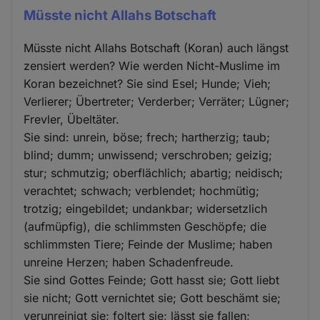
Müsste nicht Allahs Botschaft
Müsste nicht Allahs Botschaft (Koran) auch längst
zensiert werden? Wie werden Nicht-Muslime im
Koran bezeichnet? Sie sind Esel; Hunde; Vieh;
Verlierer; Übertreter; Verderber; Verräter; Lügner;
Frevler, Übeltäter.
Sie sind: unrein, böse; frech; hartherzig; taub;
blind; dumm; unwissend; verschroben; geizig;
stur; schmutzig; oberflächlich; abartig; neidisch;
verachtet; schwach; verblendet; hochmütig;
trotzig; eingebildet; undankbar; widersetzlich
(aufmüpfig), die schlimmsten Geschöpfe; die
schlimmsten Tiere; Feinde der Muslime; haben
unreine Herzen; haben Schadenfreude.
Sie sind Gottes Feinde; Gott hasst sie; Gott liebt
sie nicht; Gott vernichtet sie; Gott beschämt sie;
verunreinigt sie; foltert sie; lässt sie fallen;