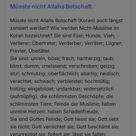
Müsste nicht Allahs Botschaft
Müsste nicht Allahs Botschaft (Koran) auch längst
zensiert werden? Wie werden Nicht-Muslime im
Koran bezeichnet? Sie sind Esel; Hunde; Vieh;
Verlierer; Übertreter; Verderber; Verräter; Lügner;
Frevler, Übeltäter.
Sie sind: unrein, böse; frech; hartherzig; taub;
blind; dumm; unwissend; verschroben; geizig;
stur; schmutzig; oberflächlich; abartig; neidisch;
verachtet; schwach; verblendet; hochmütig;
trotzig; eingebildet; undankbar; widersetzlich
(aufmüpfig), die schlimmsten Geschöpfe; die
schlimmsten Tiere; Feinde der Muslime; haben
unreine Herzen; haben Schadenfreude.
Sie sind Gottes Feinde; Gott hasst sie; Gott liebt
sie nicht; Gott vernichtet sie; Gott beschämt sie;
verunreinigt sie; foltert sie; lässt sie fallen;