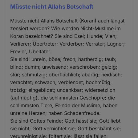
Müsste nicht Allahs Botschaft
Müsste nicht Allahs Botschaft (Koran) auch längst
zensiert werden? Wie werden Nicht-Muslime im
Koran bezeichnet? Sie sind Esel; Hunde; Vieh;
Verlierer; Übertreter; Verderber; Verräter; Lügner;
Frevler, Übeltäter.
Sie sind: unrein, böse; frech; hartherzig; taub;
blind; dumm; unwissend; verschroben; geizig;
stur; schmutzig; oberflächlich; abartig; neidisch;
verachtet; schwach; verblendet; hochmütig;
trotzig; eingebildet; undankbar; widersetzlich
(aufmüpfig), die schlimmsten Geschöpfe; die
schlimmsten Tiere; Feinde der Muslime; haben
unreine Herzen; haben Schadenfreude.
Sie sind Gottes Feinde; Gott hasst sie; Gott liebt
sie nicht; Gott vernichtet sie; Gott beschämt sie;
verunreinigt sie; foltert sie; lässt sie fallen;