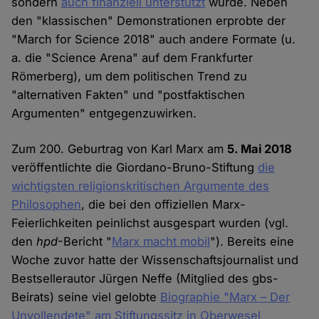
sondern
auch finanziell unterstützt
wurde. Neben
den "klassischen" Demonstrationen erprobte der
"March for Science 2018" auch andere Formate (u.
a. die "Science Arena" auf dem Frankfurter
Römerberg), um dem politischen Trend zu
"alternativen Fakten" und "postfaktischen
Argumenten" entgegenzuwirken.
Zum 200. Geburtrag von Karl Marx am
5. Mai 2018
veröffentlichte die Giordano-Bruno-Stiftung
die
wichtigsten religionskritischen Argumente des
Philosophen
, die bei den offiziellen Marx-
Feierlichkeiten peinlichst ausgespart wurden (vgl.
den
hpd
-Bericht "
Marx macht mobil
"). Bereits eine
Woche zuvor hatte der Wissenschaftsjournalist und
Bestsellerautor Jürgen Neffe (Mitglied des gbs-
Beirats) seine viel gelobte
Biographie "Marx – Der
Unvollendete" am Stiftungssitz in Oberwesel