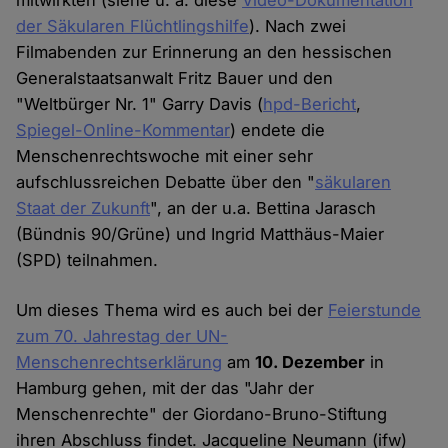
mitwirkten (siehe u. a. diese
Video-Dokumentation
der Säkularen Flüchtlingshilfe
). Nach zwei
Filmabenden zur Erinnerung an den hessischen
Generalstaatsanwalt Fritz Bauer und den
"Weltbürger Nr. 1" Garry Davis (
hpd-Bericht
,
Spiegel-Online-Kommentar
) endete die
Menschenrechtswoche mit einer sehr
aufschlussreichen Debatte über den "
säkularen
Staat der Zukunft
", an der u.a. Bettina Jarasch
(Bündnis 90/Grüne) und Ingrid Matthäus-Maier
(SPD) teilnahmen.
Um dieses Thema wird es auch bei der
Feierstunde
zum 70. Jahrestag der UN-
Menschenrechtserklärung
am
10. Dezember
in
Hamburg gehen, mit der das "Jahr der
Menschenrechte" der Giordano-Bruno-Stiftung
ihren Abschluss findet. Jacqueline Neumann (ifw)