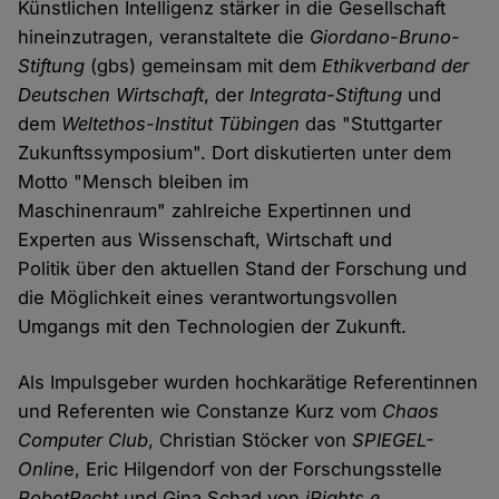
Künstlichen Intelligenz stärker in die Gesellschaft
hineinzutragen, veranstaltete die
Giordano-Bruno-
Stiftung
(gbs) gemeinsam mit dem
Ethikverband der
Deutschen Wirtschaft
, der
Integrata-Stiftung
und
dem
Weltethos-Institut Tübingen
das "Stuttgarter
Zukunftssymposium". Dort diskutierten unter dem
Motto "Mensch bleiben im
Maschinenraum" zahlreiche Expertinnen und
Experten aus Wissenschaft, Wirtschaft und
Politik über den aktuellen Stand der Forschung und
die Möglichkeit eines verantwortungsvollen
Umgangs mit den Technologien der Zukunft.
Als Impulsgeber wurden hochkarätige Referentinnen
und Referenten wie Constanze Kurz vom
Chaos
Computer Club
, Christian Stöcker von
SPIEGEL-
Onlin
e, Eric Hilgendorf von der Forschungsstelle
RobotRecht
und Gina Schad von
iRights e.