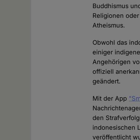
Buddhismus und
Religionen oder
Atheismus.
Obwohl das ind
einiger indigen
Angehörigen von
offiziell anerk
geändert.
Mit der App
"Sm
Nachrichtenage
den Strafverfo
indonesischen L
veröffentlicht w