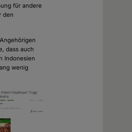
ung für andere
r den
 Angehörigen
te, dass auch
n Indonesien
slang wenig