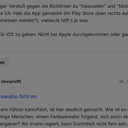
iger Verstoß gegen die Richtlinien zu "Hassreden" und "Mo
de ich. Hab die App gemeldet (im Play Store oben rechts au
essen melden"), vielleicht hilft's ja was.
 für iOS zu geben: Nicht bei Apple durchgekommen oder gar 
en
t überprüft)
Mi. 
nswahn führen
hn führen kann/führt, ist hier deutlich gemacht. Wie ist es
ähige Menschen, einem Fantasiewahn folgend, sich solch ek
rgeben? Wo Irrsinn regiert, kann Dummheit nicht fern sein