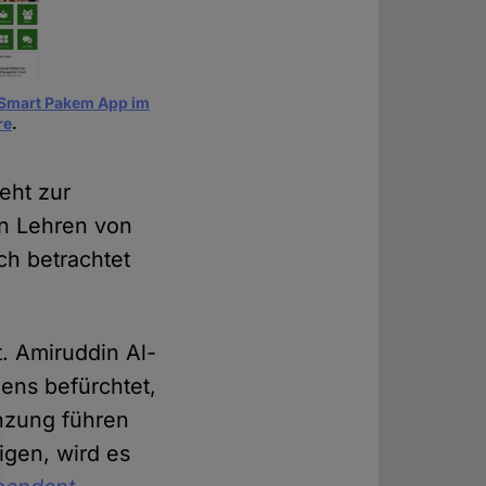
Smart Pakem App im
re
.
eht zur
en Lehren von
ch betrachtet
t. Amiruddin Al-
ens befürchtet,
nzung führen
igen, wird es