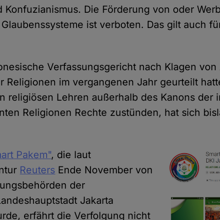
 Konfuzianismus. Die Förderung von oder Werb
 Glaubenssysteme ist verboten. Das gilt auch fü
onesische Verfassungsgericht nach Klagen von
er Religionen im vergangenen Jahr geurteilt hat
 religiösen Lehren außerhalb des Kanons der i
annten Religionen Rechte zustünden, hat sich bi
art Pakem"
, die laut
ntur
Reuters
Ende November von
lgungsbehörden der
andeshauptstadt Jakarta
urde, erfährt die Verfolgung nicht