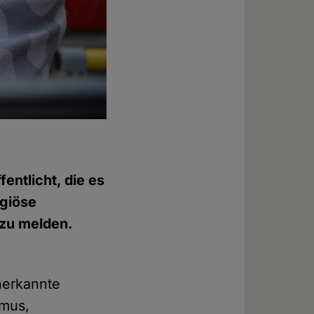
ntlicht, die es
igiöse
 zu melden.
anerkannte
smus,