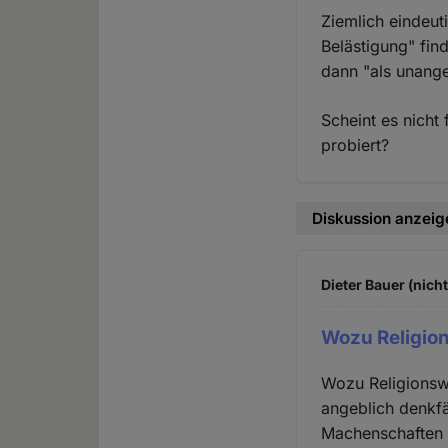
Ziemlich eindeut
Belästigung" fin
dann "als unangem
Scheint es nicht
probiert?
Diskussion anzeig
Dieter Bauer (nich
Wozu Religio
Wozu Religionswa
angeblich denkf
Machenschaften e