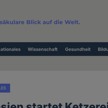
säkulare Blick auf die Welt.
extsuche
nationales
Wissenschaft
Gesundheit
Bild
LES
sien startet Ketzer