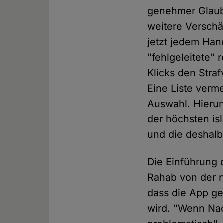
genehmer Glaub
weitere Verschär
jetzt jedem Han
"fehlgeleitete" 
Klicks den Stra
Eine Liste verme
Auswahl. Hierun
der höchsten is
und die deshalb
Die Einführung d
Rahab von der 
dass die App ge
wird. "Wenn Nac