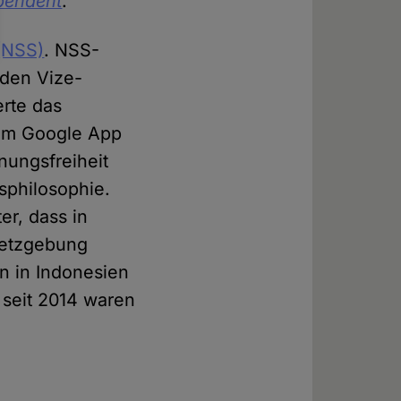
pendent
.
(NSS)
. NSS-
 den Vize-
rte das
 im Google App
nungsfreiheit
sphilosophie.
er, dass in
setzgebung
 in Indonesien
 seit 2014 waren