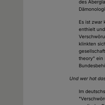
des Abergla
Dämonologi
Es ist zwar
enthielt un
Verschwörun
klinkten si
gesellschaft
theory" ein
Bundesbehö
Und wer hat da
Im deutschs
"Verschwöru