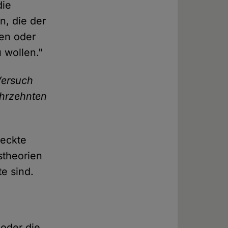
die
n, die der
nen oder
 wollen."
Versuch
ahrzehnten
deckte
stheorien
te sind.
oder die