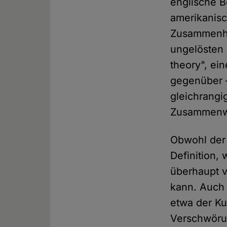
englische Be
amerikanisc
Zusammenha
ungelösten T
theory", ei
gegenüber –
gleichrang
Zusammenwi
Obwohl der B
Definition,
überhaupt v
kann. Auch 
etwa der Ku
Verschwörun