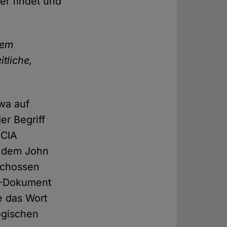
er findet und
dem
tliche,
wa auf
er Begriff
 CIA
h dem John
schossen
IA-Dokument
e das Wort
ogischen