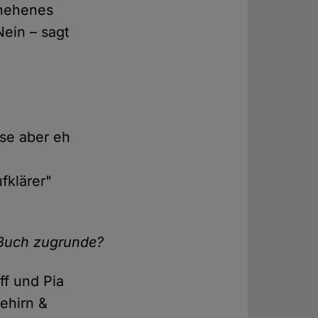
chehenes
Nein – sagt
se aber eh
fklärer"
 Buch zugrunde?
ff und Pia
ehirn &