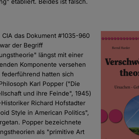
g" etabliert. Beides ist falsch.
ie CIA das Dokument #1035-960
war der Begriff
ngstheorie" längst mit einer
erenden Komponente versehen
 federführend hatten sich
 Philosoph Karl Popper ("Die
llschaft und ihre Feinde", 1945)
Historiker Richard Hofstadter
id Style in American Politics",
rgetan. Popper bezeichnete
gstheorien als "primitive Art