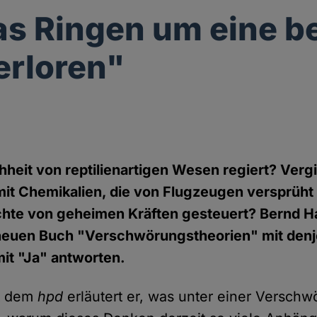
as Ringen um eine b
erloren"
heit von reptilienartigen Wesen regiert? Vergi
it Chemikalien, die von Flugzeugen versprüh
chte von geheimen Kräften gesteuert? Bernd H
 neuen Buch "Verschwörungstheorien" mit denje
it "Ja" antworten.
t dem
hpd
erläutert er, was unter einer Verschw