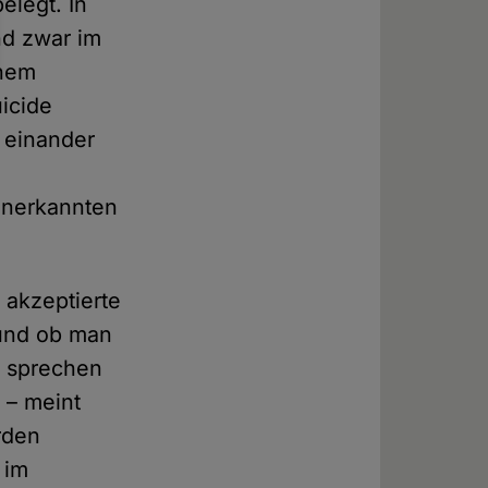
elegt. In
nd zwar im
inem
uicide
" einander
unerkannten
n akzeptierte
 und ob man
e sprechen
 – meint
rden
 im