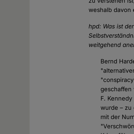
zu verstehen is
weshalb davon e
hpd: Was ist de
Selbstverständni
weitgehend aner
Bernd Harde
"alternativ
"conspiracy
geschaffen 
F. Kennedy 
wurde – zu 
mit der Nu
"Verschwöru