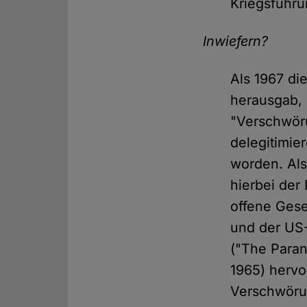
Kriegsführun
Inwiefern?
Als 1967 d
herausgab, 
"Verschwöru
delegitimi
worden. Als
hierbei der
offene Gese
und der US-
("The Parano
1965) hervo
Verschwörun