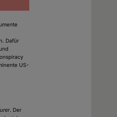
gumente
n. Dafür
 und
conspiracy
ominente US-
urer
. Der