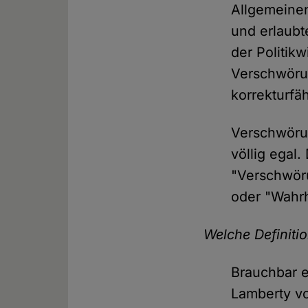
Allgemeinen
und erlaubt
der Politik
Verschwörun
korrekturfäh
Verschwöru
völlig egal.
"Verschwöru
oder "Wahrh
Welche Definiti
Brauchbar e
Lamberty vo