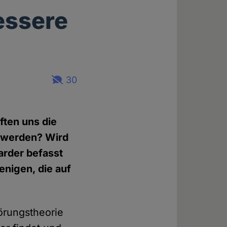
essere
30
ften uns die
t werden? Wird
arder befasst
nigen, die auf
örungstheorie