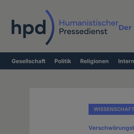
Direkt
zum
Inhalt
Der 
Vollt
Gesellschaft
Politik
Religionen
Inter
Hauptnavigation
WISSENSCHAF
Verschwörungst