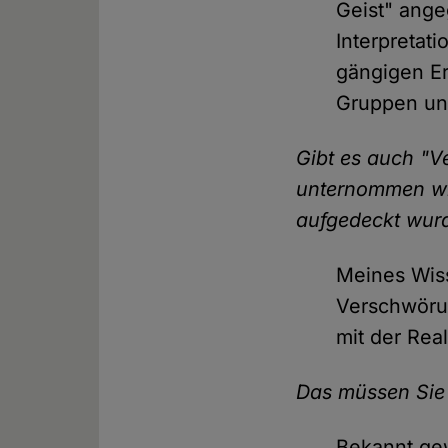
Geist" ange
Interpretat
gängigen Er
Gruppen unt
Gibt es auch "V
unternommen wir
aufgedeckt wurd
Meines Wiss
Verschwöru
mit der Rea
Das müssen Sie 
Bekannt ge