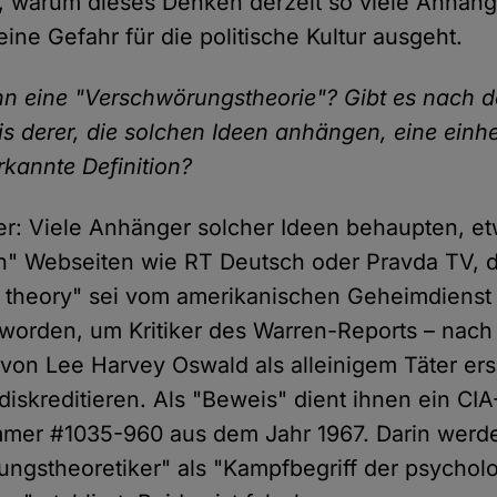
t, warum dieses Denken derzeit so viele Anhäng
ine Gefahr für die politische Kultur ausgeht.
nn eine "Verschwörungstheorie"? Gibt es nach 
s derer, die solchen Ideen anhängen, eine einhei
kannte Definition?
r: Viele Anhänger solcher Ideen behaupten, et
en" Webseiten wie RT Deutsch oder Pravda TV, d
 theory" sei vom amerikanischen Geheimdienst
worden, um Kritiker des Warren-Reports – nac
von Lee Harvey Oswald als alleinigem Täter er
diskreditieren. Als "Beweis" dient ihnen ein C
mmer #1035-960 aus dem Jahr 1967. Darin werd
ngstheoretiker" als "Kampfbegriff der psychol