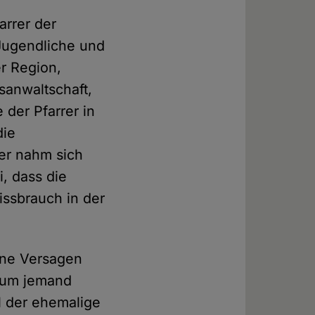
arrer der
ugendliche und
er Region,
sanwaltschaft,
 der Pfarrer in
die
rer nahm sich
i, dass die
ssbrauch in der
ene Versagen
kaum jemand
l der ehemalige