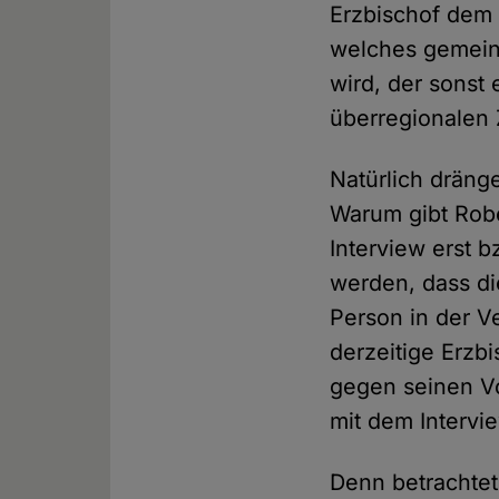
Erzbischof dem
welches gemein
wird, der sonst 
überregionalen
Natürlich dränge
Warum gibt Robe
Interview erst 
werden, dass di
Person in der V
derzeitige Erzb
gegen seinen Vo
mit dem Intervi
Denn betrachtet