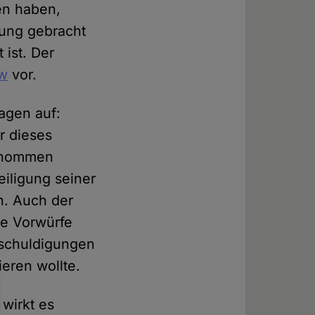
n haben,
dung gebracht
 ist. Der
ew
vor.
ragen auf:
r dieses
genommen
eiligung seiner
n. Auch der
se Vorwürfe
eschuldigungen
eren wollte.
wirkt es