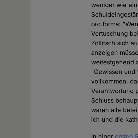
weniger wie ein
Schuldeingestän
pro forma: "Wen
Vertuschung bei
Zollitsch sich 
anzeigen müssen
weitestgehend a
"Gewissen und v
vollkommen, das
Verantwortung 
Schluss behaupte
waren alle bete
ich und die kath
In einer
ersten 