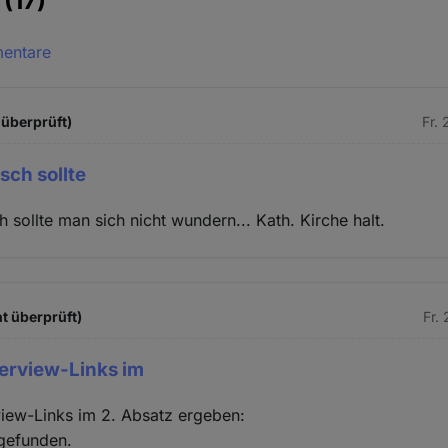
e
(17)
mentare
 überprüft)
Fr.
tsch sollte
ch sollte man sich nicht wundern... Kath. Kirche halt.
t überprüft)
Fr.
terview-Links im
view-Links im 2. Absatz ergeben:
gefunden.