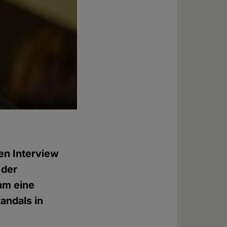
en Interview
 der
hm eine
andals in