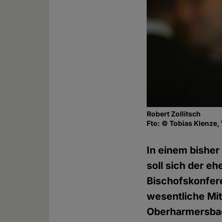
Robert Zollitsch
Fto: © Tobias Klenze
In einem bishe
soll sich der e
Bischofskonfer
wesentliche Mi
Oberharmersba