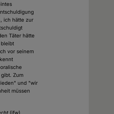
intes
Entschuldigung
 ich hätte zur
schuldigt
den Täter hätte
bleibt
och vor seinem
rkennt
oralische
gibt. Zum
chieden" und "wir
enheit müssen
echt
(ifw)