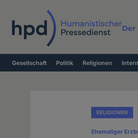
Direkt
zum
Inhalt
Der 
Vollt
Gesellschaft
Politik
Religionen
Inter
Hauptnavigation
RELIGIONEN
Ehemaliger Erzbi