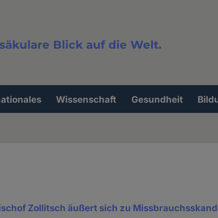
säkulare Blick auf die Welt.
extsuche
nationales
Wissenschaft
Gesundheit
Bild
schof Zollitsch äußert sich zu Missbrauchsskand