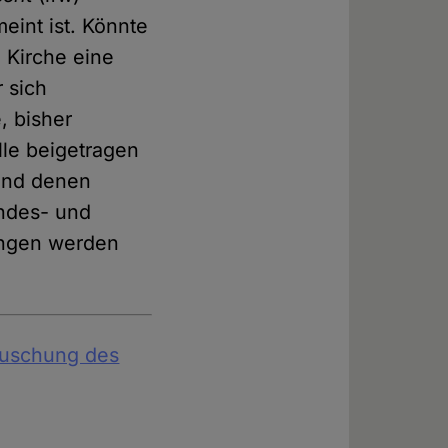
eint ist. Könnte
n Kirche eine
 sich
, bisher
le beigetragen
 und denen
undes- und
angen werden
rtuschung des