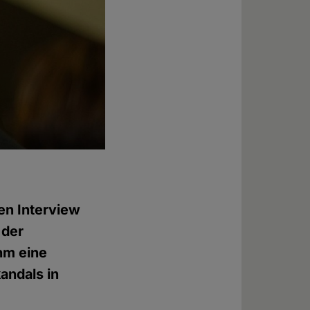
en Interview
 der
hm eine
andals in