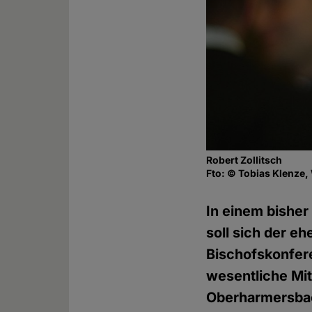
Robert Zollitsch
Fto: © Tobias Klenze
In einem bishe
soll sich der e
Bischofskonfer
wesentliche Mi
Oberharmersba