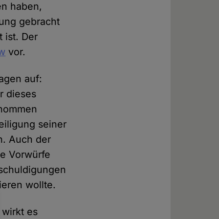
n haben,
dung gebracht
 ist. Der
ew
vor.
ragen auf:
r dieses
genommen
eiligung seiner
n. Auch der
se Vorwürfe
eschuldigungen
eren wollte.
wirkt es