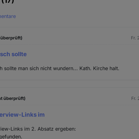
e
(17)
mentare
 überprüft)
Fr.
tsch sollte
ch sollte man sich nicht wundern... Kath. Kirche halt.
t überprüft)
Fr.
terview-Links im
view-Links im 2. Absatz ergeben:
gefunden.