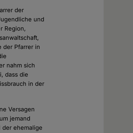
arrer der
ugendliche und
er Region,
sanwaltschaft,
 der Pfarrer in
die
rer nahm sich
i, dass die
ssbrauch in der
ene Versagen
kaum jemand
l der ehemalige