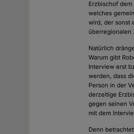
Erzbischof dem
welches gemein
wird, der sonst 
überregionalen
Natürlich dränge
Warum gibt Robe
Interview erst 
werden, dass di
Person in der V
derzeitige Erzb
gegen seinen Vo
mit dem Intervi
Denn betrachtet