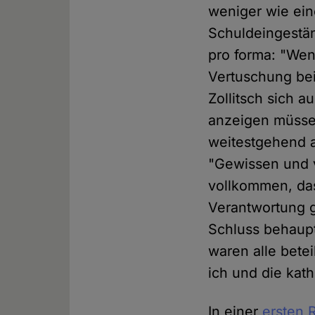
weniger wie ein
Schuldeingestän
pro forma: "Wen
Vertuschung bei
Zollitsch sich 
anzeigen müssen
weitestgehend a
"Gewissen und v
vollkommen, das
Verantwortung 
Schluss behaupte
waren alle bete
ich und die kath
In einer
ersten 