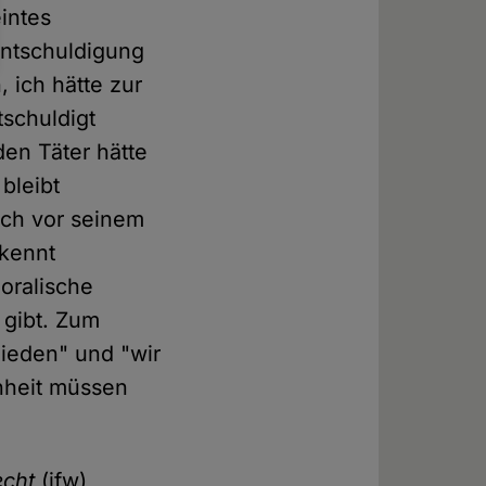
intes
Entschuldigung
 ich hätte zur
schuldigt
den Täter hätte
bleibt
och vor seinem
rkennt
oralische
gibt. Zum
chieden" und "wir
enheit müssen
echt
(ifw)