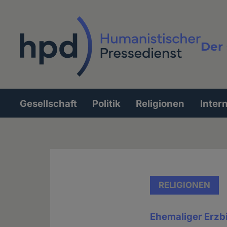
Direkt
zum
Inhalt
Der 
Vollt
Gesellschaft
Politik
Religionen
Inter
Hauptnavigation
RELIGIONEN
Ehemaliger Erzbi