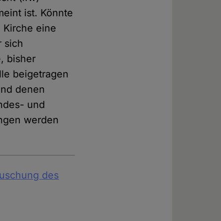
eint ist. Könnte
n Kirche eine
 sich
, bisher
le beigetragen
 und denen
undes- und
angen werden
rtuschung des