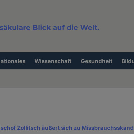
säkulare Blick auf die Welt.
extsuche
nationales
Wissenschaft
Gesundheit
Bild
schof Zollitsch äußert sich zu Missbrauchsskand