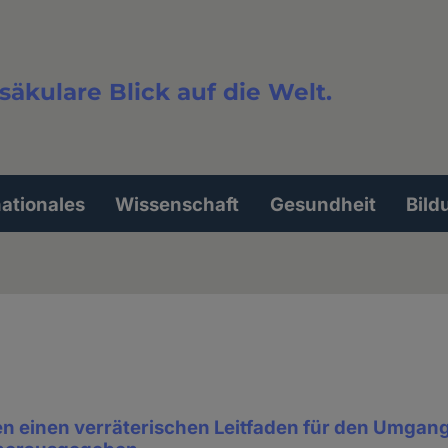
säkulare Blick auf die Welt.
extsuche
nationales
Wissenschaft
Gesundheit
Bild
en einen verräterischen Leitfaden für den Umgang