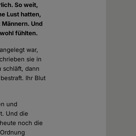
ich. So weit,
ne Lust hatten,
it Männern. Und
wohl fühlten.
 angelegt war,
chrieben sie in
 schläft, dann
straft. Ihr Blut
en und
t. Und die
 heute noch die
e Ordnung