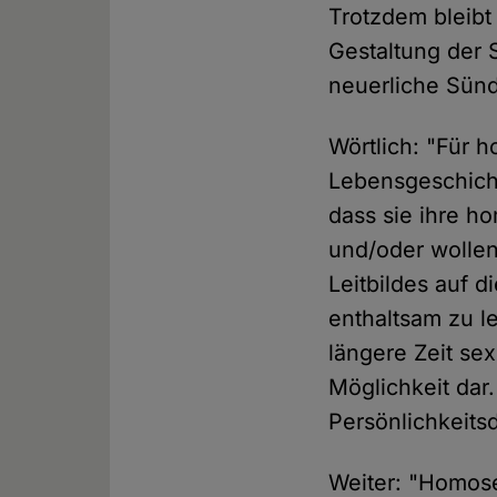
Trotzdem bleibt
Gestaltung der 
neuerliche Sünd
Wörtlich: "Für 
Lebensgeschich
dass sie ihre 
und/oder wollen
Leitbildes auf d
enthaltsam zu le
längere Zeit sex
Möglichkeit dar
Persönlichkeits
Weiter: "Homos