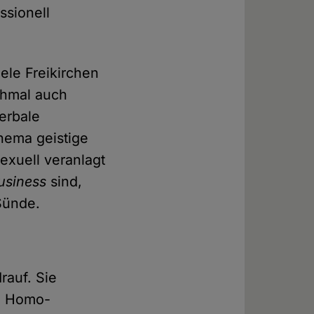
ssionell
ele Freikirchen
chmal auch
verbale
Thema geistige
sexuell veranlagt
usiness
sind,
Sünde.
rauf. Sie
on Homo-