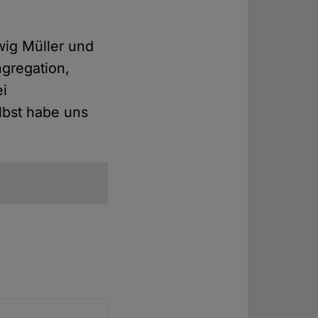
wig Müller und
ngregation,
ei
lbst habe uns