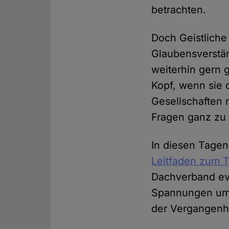
betrachten.
Doch Geistliche
Glaubensverstän
weiterhin gern g
Kopf, wenn sie 
Gesellschaften
Fragen ganz zu
In diesen Tagen
Leitfaden zum 
Dachverband evan
Spannungen umg
der Vergangenhe