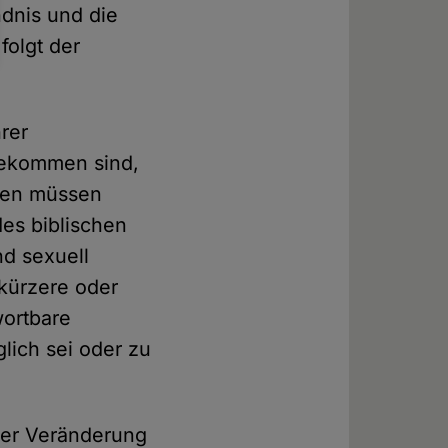
ndnis und die
folgt der
rer
gekommen sind,
men müssen
des biblischen
nd sexuell
 kürzere oder
wortbare
lich sei oder zu
ner Veränderung