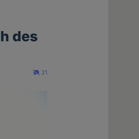
h des
21