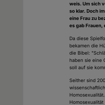
weis. Um sich v
so klar. Doch i
eine Frau zu be
es gab Frauen, 
Da diese Spielf
bekamen die Hüt
die Bibel: "Schl
haben sie eine 
soll auf sie ko
Seither sind 20
wissenschaftlic
Homosexualität.
Homosexualität 