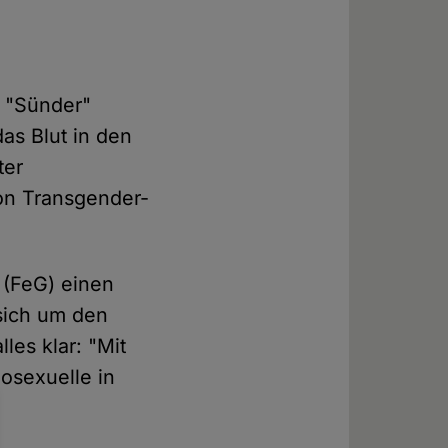
e "Sünder"
das Blut in den
ter
on Transgender-
 (FeG) einen
 sich um den
les klar: "Mit
sexuelle in