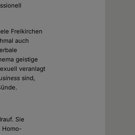
ssionell
ele Freikirchen
chmal auch
verbale
Thema geistige
sexuell veranlagt
usiness
sind,
Sünde.
rauf. Sie
on Homo-