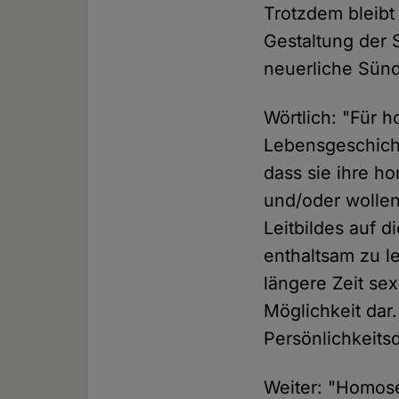
Trotzdem bleibt
Gestaltung der 
neuerliche Sünd
Wörtlich: "Für 
Lebensgeschich
dass sie ihre 
und/oder wollen
Leitbildes auf d
enthaltsam zu le
längere Zeit sex
Möglichkeit dar
Persönlichkeits
Weiter: "Homos