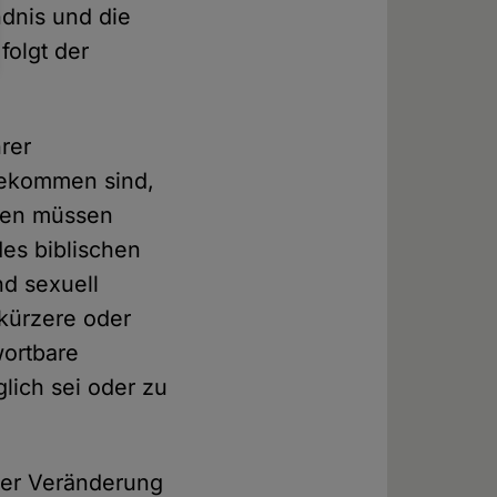
ndnis und die
folgt der
rer
gekommen sind,
men müssen
des biblischen
nd sexuell
 kürzere oder
wortbare
lich sei oder zu
ner Veränderung