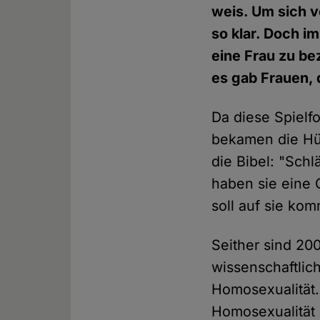
weis. Um sich v
so klar. Doch i
eine Frau zu be
es gab Frauen, 
Da diese Spielf
bekamen die Hüt
die Bibel: "Schl
haben sie eine 
soll auf sie ko
Seither sind 20
wissenschaftlic
Homosexualität.
Homosexualität 