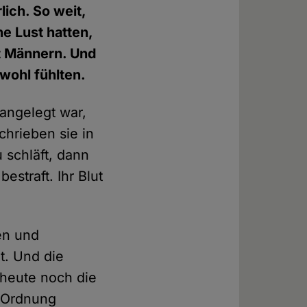
ich. So weit,
ne Lust hatten,
it Männern. Und
wohl fühlten.
 angelegt war,
chrieben sie in
 schläft, dann
straft. Ihr Blut
en und
t. Und die
 heute noch die
e Ordnung