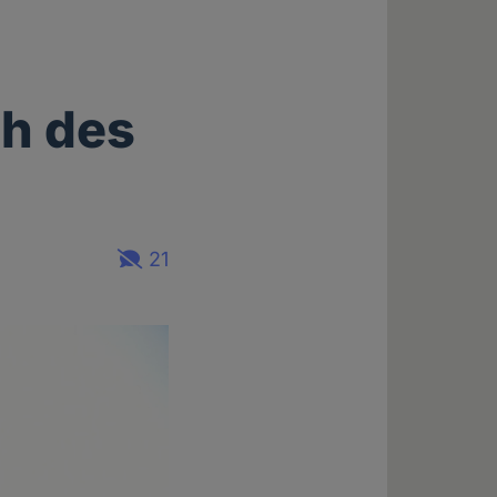
h des
21