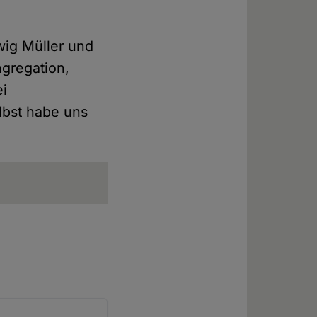
wig Müller und
ngregation,
ei
lbst habe uns