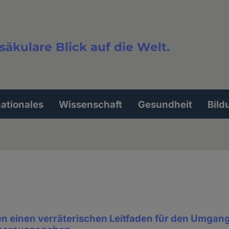
säkulare Blick auf die Welt.
extsuche
nationales
Wissenschaft
Gesundheit
Bild
en einen verräterischen Leitfaden für den Umgang