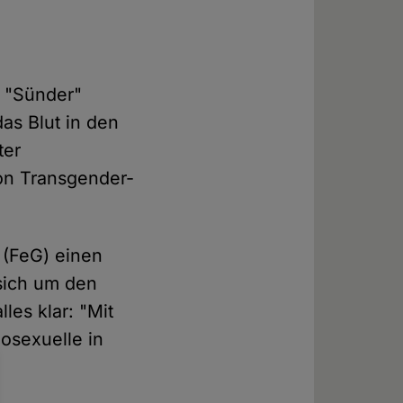
e "Sünder"
das Blut in den
ter
on Transgender-
 (FeG) einen
 sich um den
les klar: "Mit
sexuelle in