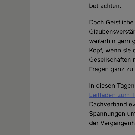
betrachten.
Doch Geistliche
Glaubensverstän
weiterhin gern g
Kopf, wenn sie 
Gesellschaften
Fragen ganz zu
In diesen Tagen
Leitfaden zum 
Dachverband evan
Spannungen umg
der Vergangenhe