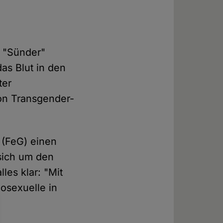
e "Sünder"
das Blut in den
ter
on Transgender-
 (FeG) einen
 sich um den
les klar: "Mit
sexuelle in