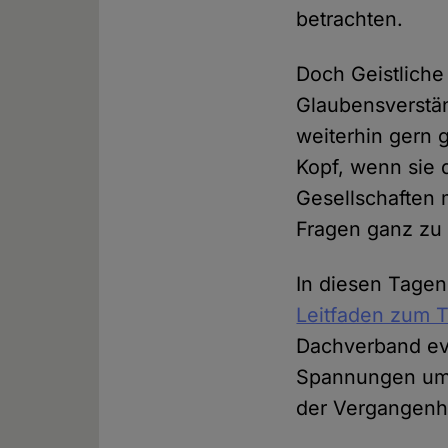
betrachten.
Doch Geistliche
Glaubensverstän
weiterhin gern g
Kopf, wenn sie 
Gesellschaften
Fragen ganz zu
In diesen Tagen
Leitfaden zum 
Dachverband evan
Spannungen umg
der Vergangenhe