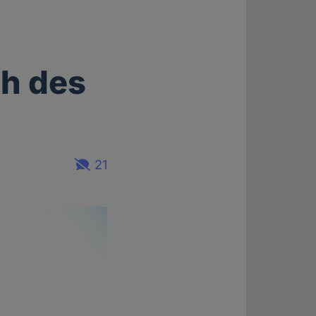
h des
21