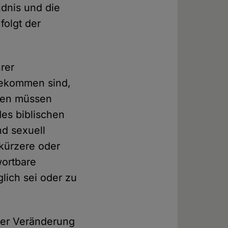
ndnis und die
folgt der
rer
gekommen sind,
men müssen
des biblischen
nd sexuell
 kürzere oder
wortbare
lich sei oder zu
ner Veränderung