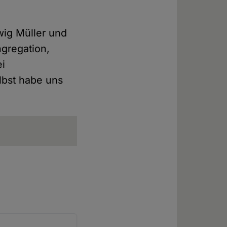
wig Müller und
ngregation,
ei
lbst habe uns