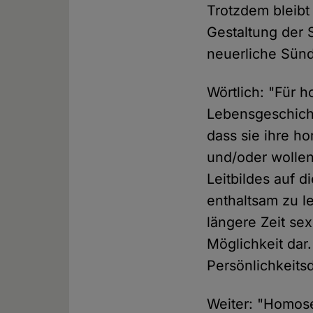
Trotzdem bleibt
Gestaltung der 
neuerliche Sünd
Wörtlich: "Für 
Lebensgeschich
dass sie ihre 
und/oder wollen
Leitbildes auf d
enthaltsam zu le
längere Zeit sex
Möglichkeit dar
Persönlichkeits
Weiter: "Homos