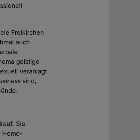
ssionell
ele Freikirchen
chmal auch
verbale
Thema geistige
sexuell veranlagt
usiness
sind,
Sünde.
rauf. Sie
on Homo-