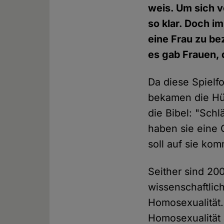
weis. Um sich v
so klar. Doch i
eine Frau zu be
es gab Frauen, 
Da diese Spielf
bekamen die Hüt
die Bibel: "Schl
haben sie eine 
soll auf sie ko
Seither sind 20
wissenschaftlic
Homosexualität.
Homosexualität 