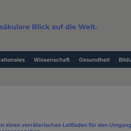
säkulare Blick auf die Welt.
extsuche
nationales
Wissenschaft
Gesundheit
Bild
en einen verräterischen Leitfaden für den Umgang