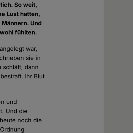
ich. So weit,
ne Lust hatten,
it Männern. Und
wohl fühlten.
 angelegt war,
chrieben sie in
 schläft, dann
straft. Ihr Blut
en und
t. Und die
 heute noch die
e Ordnung