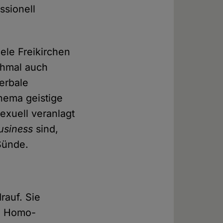
ssionell
ele Freikirchen
chmal auch
verbale
Thema geistige
sexuell veranlagt
usiness
sind,
Sünde.
rauf. Sie
on Homo-