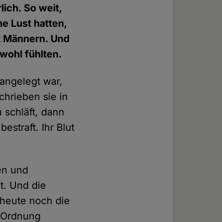
ich. So weit,
ne Lust hatten,
it Männern. Und
wohl fühlten.
 angelegt war,
chrieben sie in
 schläft, dann
straft. Ihr Blut
en und
t. Und die
 heute noch die
e Ordnung