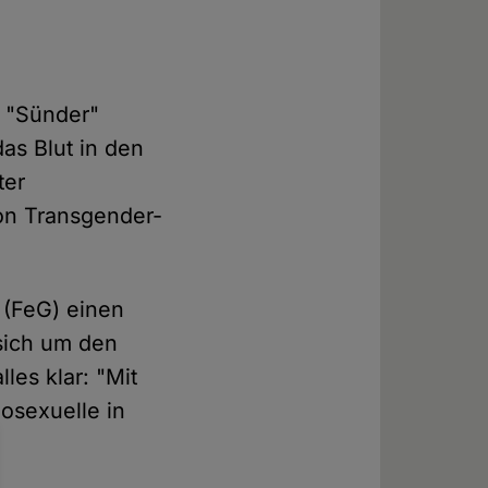
e "Sünder"
das Blut in den
ter
on Transgender-
 (FeG) einen
 sich um den
les klar: "Mit
sexuelle in