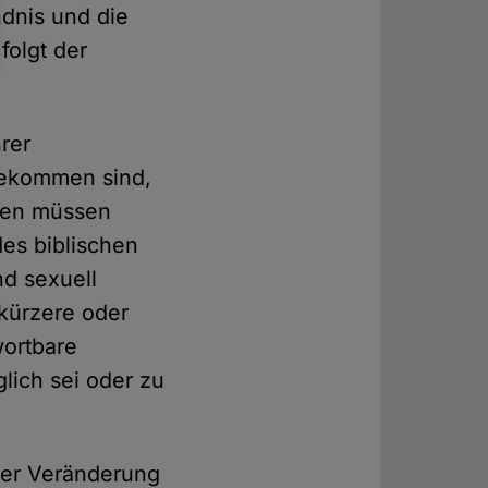
ndnis und die
folgt der
rer
gekommen sind,
men müssen
des biblischen
nd sexuell
 kürzere oder
wortbare
lich sei oder zu
ner Veränderung