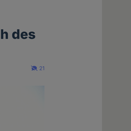
h des
21