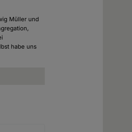
wig Müller und
ngregation,
ei
lbst habe uns