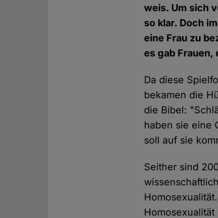
weis. Um sich v
so klar. Doch i
eine Frau zu be
es gab Frauen, 
Da diese Spielf
bekamen die Hüt
die Bibel: "Schl
haben sie eine 
soll auf sie ko
Seither sind 20
wissenschaftlic
Homosexualität.
Homosexualität 