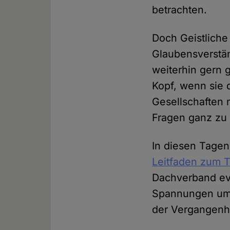
betrachten.
Doch Geistliche
Glaubensverstän
weiterhin gern g
Kopf, wenn sie 
Gesellschaften
Fragen ganz zu
In diesen Tagen
Leitfaden zum 
Dachverband evan
Spannungen umg
der Vergangenhe