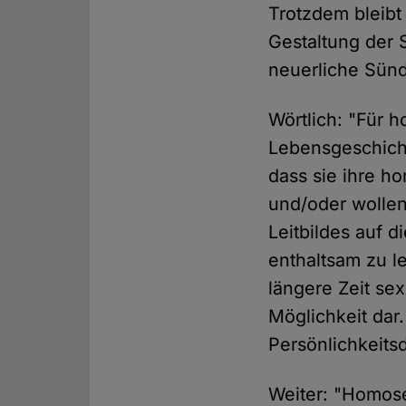
Trotzdem bleibt
Gestaltung der 
neuerliche Sünd
Wörtlich: "Für 
Lebensgeschich
dass sie ihre 
und/oder wollen
Leitbildes auf d
enthaltsam zu le
längere Zeit sex
Möglichkeit dar
Persönlichkeits
Weiter: "Homos