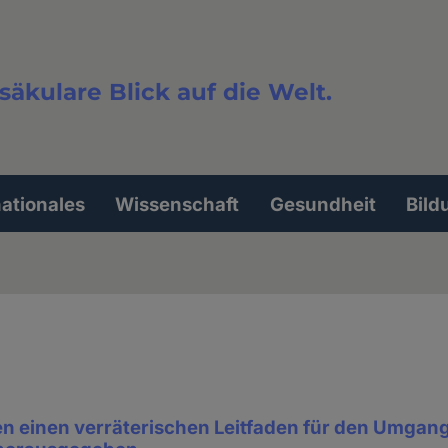
säkulare Blick auf die Welt.
extsuche
nationales
Wissenschaft
Gesundheit
Bild
en einen verräterischen Leitfaden für den Umgang