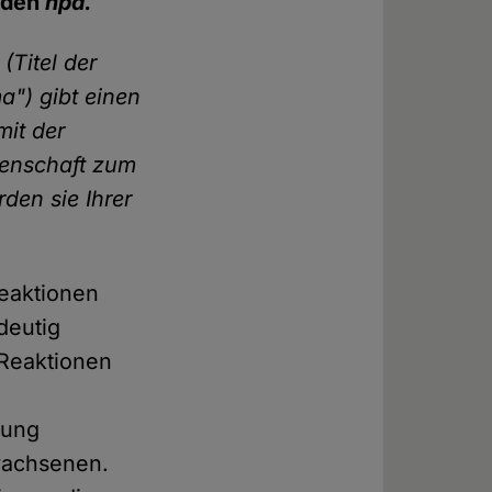
r den
hpd.
(Titel der
") gibt einen
mit der
senschaft zum
den sie Ihrer
reaktionen
deutig
 Reaktionen
rung
wachsenen.