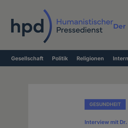
Direkt
zum
Inhalt
Der 
Vollt
Gesellschaft
Politik
Religionen
Inter
Hauptnavigation
GESUNDHEIT
Interview mit Dr