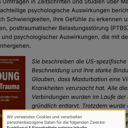
es Umfragen in Zeitschriften und Studien über M
nachteilige psychologische Auswirkungen berich
ich Schwierigkeiten, ihre Gefühle zu erkennen 
n, posttraumatischer Belastungsstörung (PTBS),
 und psychologischer Auswirkungen, die mit de
inhergehen.
Sie beschreiben die US-spezifische
Beschneidung und ihre starke Bind
Glauben, dass Masturbation eine Vi
Krankheiten verursacht hat. Alle di
Verbindungen wurden im Laufe der
gründlich entlarvt. Trotzdem wurde 
Beschneidung durch immer neue Be
Wir verwenden Cookies und verarbeiten
Verwendung
personenbezogene Daten für die folgenden Zwecke:
vorteilhaft für die Gesundheit von 
Funktional & Eingebettete externe Inhalte
.