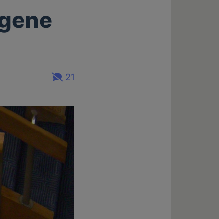
rgene
21