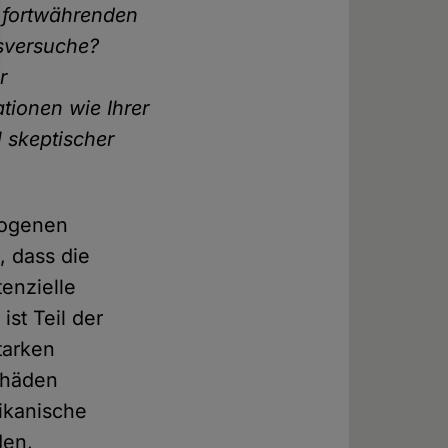
n fortwährenden
gsversuche?
r
tionen wie Ihrer
 skeptischer
wogenen
, dass die
enzielle
st Teil der
tarken
chäden
ikanische
den,