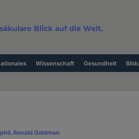
säkulare Blick auf die Welt.
extsuche
nationales
Wissenschaft
Gesundheit
Bild
. phil. Ronald Goldman