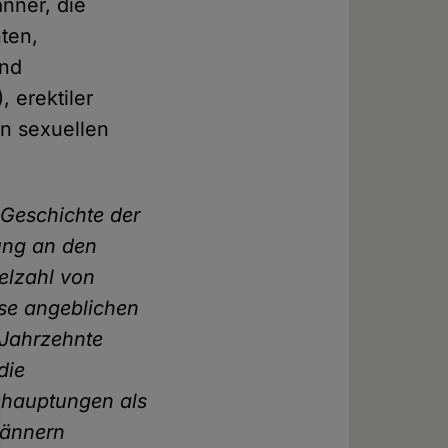
änner, die
ten,
und
 erektiler
n sexuellen
 Geschichte der
ung an den
elzahl von
ese angeblichen
 Jahrzehnte
die
hauptungen als
Männern