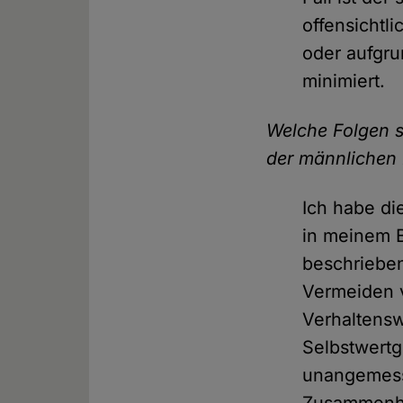
offensichtli
oder aufgr
minimiert.
Welche Folgen si
der männlichen 
Ich habe di
in meinem 
beschrieben
Vermeiden v
Verhaltensw
Selbstwert
unangemess