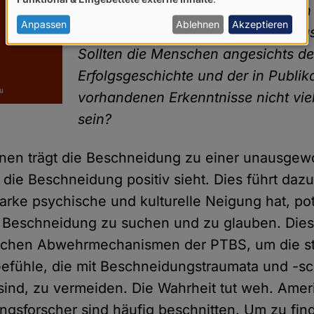
von
gefördert. Wie erklären Sie sich de
personenbezogenen
Anpassen
Ablehnen
Akzeptieren
Erfolg dieser ewigen Rechtfertigun
Daten
Sollten die Menschen angesichts de
und
Erfolgsgeschichte und der in Publika
Cookies
vorhandenen Erkenntnisse nicht viel
sein?
inen trägt die Beschneidung zu einer unausge
 die Beschneidung positiv sieht. Dies führt dazu
arke psychische und kulturelle Neigung hat, pot
r Beschneidung zu suchen und zu glauben. Dies i
schen Abwehrmechanismen der PTBS, um die s
efühle, die mit Beschneidungstraumata und -s
ind, zu vermeiden. Die Wahrheit tut weh. Amer
gsforscher sind häufig beschnitten. Um zu fin