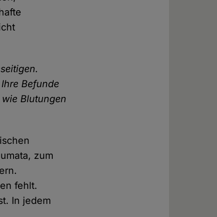
hafte
icht
seitigen.
 Ihre Befunde
 wie Blutungen
gischen
aumata, zum
ern.
n fehlt.
st. In jedem