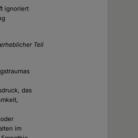
t ignoriert
ng
erheblicher Teil
ngstraumas
sdruck, das
amkeit,
 oder
lten im