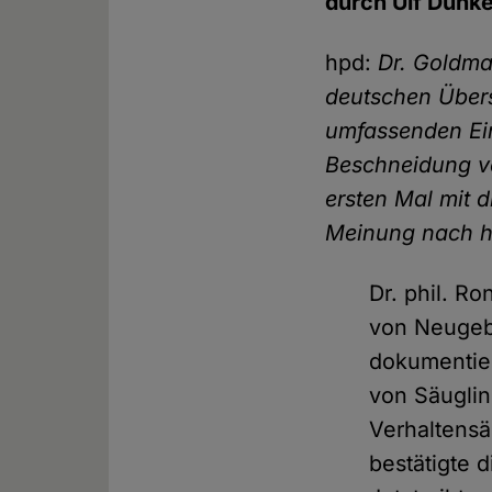
durch Ulf Dunke
hpd:
Dr. Goldma
deutschen Über
umfassenden Ein
Beschneidung ve
ersten Mal mit 
Meinung nach h
Dr. phil. R
von Neugeb
dokumentie
von Säugli
Verhaltensä
bestätigte 