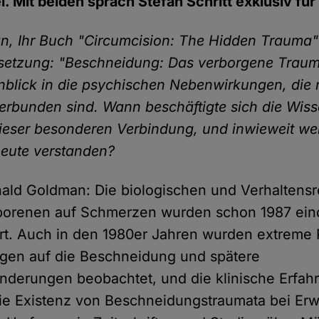
l. Mit beiden sprach Stefan Schritt exklusiv fü
n, Ihr Buch "Circumcision: The Hidden Trauma" 
setzung: "Beschneidung: Das verborgene Trauma
blick in die psychischen Nebenwirkungen, die 
rbunden sind. Wann beschäftigte sich die Wis
dieser besonderen Verbindung, und inwieweit wer
eute verstanden?
onald Goldman: Die biologischen und Verhaltens
orenen auf Schmerzen wurden schon 1987 ein
rt. Auch in den 1980er Jahren wurden extreme
ngen auf die Beschneidung und spätere
nderungen beobachtet, und die klinische Erfah
die Existenz von Beschneidungstraumata bei Er