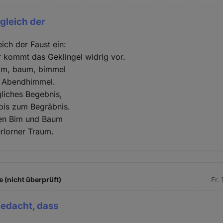
 gleich der
eich der Faust ein:
 kommt das Geklingel widrig vor.
bim, baum, bimmel
n Abendhimmel.
gliches Begebnis,
bis zum Begräbnis.
en Bim und Baum
rlorner Traum.
 (nicht überprüft)
Fr.
gedacht, dass