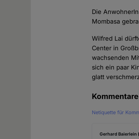
Die AnwohnerInn
Mombasa gebrach
Wilfred Lai dürf
Center in Großb
wachsenden Mit
sich ein paar K
glatt verschmer
Kommentar
Netiquette für Kom
Gerhard Baierlein 