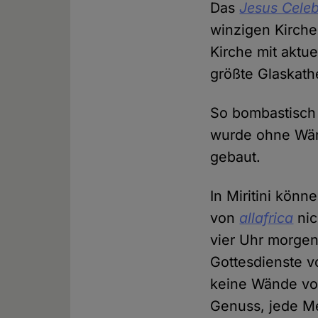
Das
Jesus Celeb
winzigen Kirche
Kirche mit aktu
größte Glaskath
So bombastisch 
wurde ohne Wä
gebaut.
In Miritini kö
von
allafrica
nic
vier Uhr morge
Gottesdienste 
keine Wände vor
Genuss, jede M