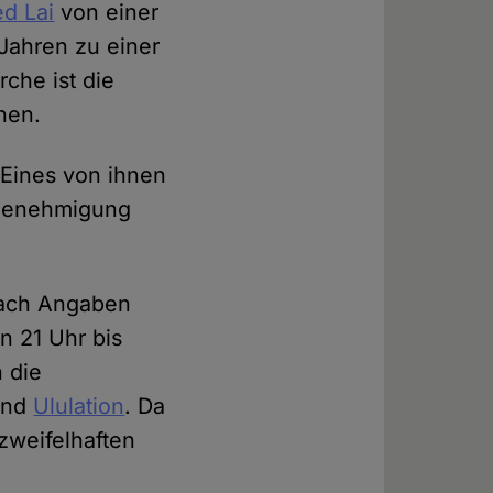
ed Lai
von einer
Jahren zu einer
che ist die
hen.
 Eines von ihnen
Genehmigung
nach Angaben
n 21 Uhr bis
 die
und
Ululation
. Da
zweifelhaften