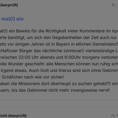
überprüft)
Fr.
 mal(!) ein
al(!) ein Beweis für die Richtigkeit vieler Kommentare im hp
rte benötigt, um sich den Gegebenheiten der Zeit auch nur
its vor einigen Jahren ist in Bayern in etlichen Gemeinden/
 schlafloser Bürger das nächtliche (sinnlose!) viertelstündige 
zwischen 22:00 Uhr abends und 6:00Uhr morgens verbote
roße Wunder geschieht: alle Menschen können nun ruhig sch
 irgend etwas. Auch Gott und Klerus sind sich ohne Gebimm
r Schäfchen nach wie vor sicher!
haben die Missionare dort überhaupt zu suchen gehabt?) wi
auern, bis das Gebimmel nicht mehr zwangsweise nervt!
nicht überprüft)
Fr.