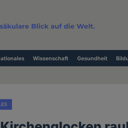
säkulare Blick auf die Welt.
extsuche
nationales
Wissenschaft
Gesundheit
Bild
LES
 Kirchenglocken ra