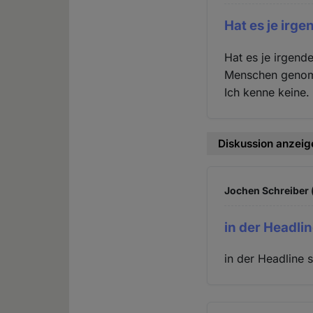
Hat es je irge
Hat es je irgend
Menschen genomme
Ich kenne keine.
Diskussion anzeig
Jochen Schreiber (
in der Headlin
in der Headline s