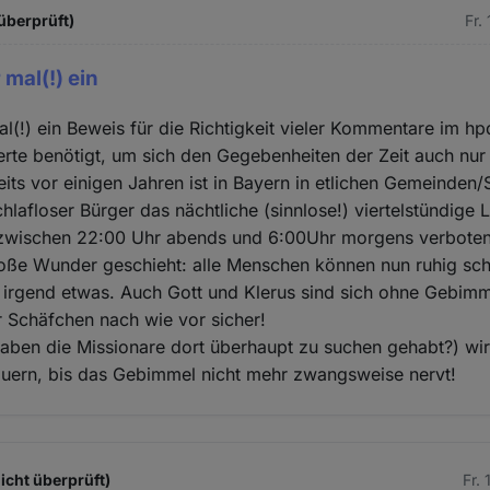
überprüft)
Fr.
 mal(!) ein
al(!) ein Beweis für die Richtigkeit vieler Kommentare im hp
rte benötigt, um sich den Gegebenheiten der Zeit auch nur
its vor einigen Jahren ist in Bayern in etlichen Gemeinden/
 schlafloser Bürger das nächtliche (sinnlose!) viertelstündige 
zwischen 22:00 Uhr abends und 6:00Uhr morgens verbote
roße Wunder geschieht: alle Menschen können nun ruhig sch
 irgend etwas. Auch Gott und Klerus sind sich ohne Gebimm
r Schäfchen nach wie vor sicher!
haben die Missionare dort überhaupt zu suchen gehabt?) wi
auern, bis das Gebimmel nicht mehr zwangsweise nervt!
nicht überprüft)
Fr.