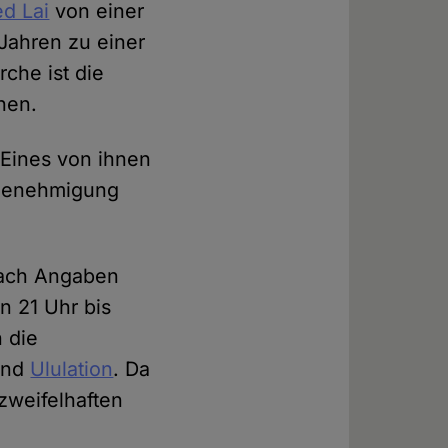
ed Lai
von einer
Jahren zu einer
che ist die
hen.
 Eines von ihnen
Genehmigung
nach Angaben
n 21 Uhr bis
 die
und
Ululation
. Da
zweifelhaften