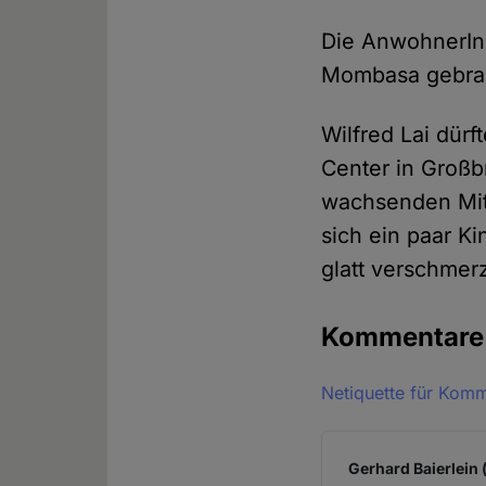
Die AnwohnerInn
Mombasa gebrach
Wilfred Lai dürf
Center in Großb
wachsenden Mit
sich ein paar K
glatt verschmer
Kommentar
Netiquette für Kom
Gerhard Baierlein 