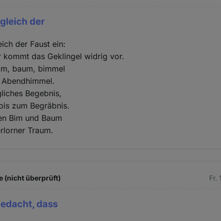
 gleich der
eich der Faust ein:
 kommt das Geklingel widrig vor.
bim, baum, bimmel
n Abendhimmel.
gliches Begebnis,
bis zum Begräbnis.
en Bim und Baum
rlorner Traum.
 (nicht überprüft)
Fr.
gedacht, dass