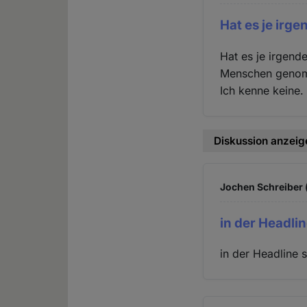
Hat es je irge
Hat es je irgend
Menschen genomme
Ich kenne keine.
Diskussion anzeig
Jochen Schreiber (
in der Headlin
in der Headline s