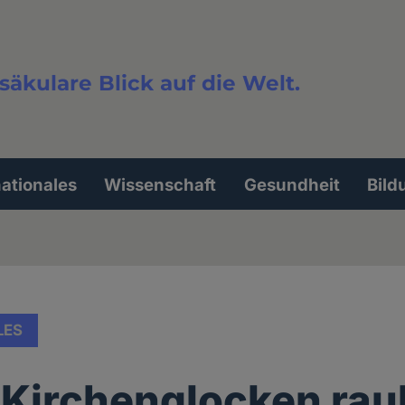
säkulare Blick auf die Welt.
extsuche
nationales
Wissenschaft
Gesundheit
Bild
LES
 Kirchenglocken ra