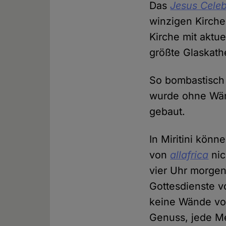
Das
Jesus Celeb
winzigen Kirche
Kirche mit aktu
größte Glaskath
So bombastisch 
wurde ohne Wä
gebaut.
In Miritini kö
von
allafrica
nic
vier Uhr morge
Gottesdienste 
keine Wände vor
Genuss, jede M