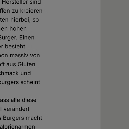
Hersteller sind
ffen zu kreieren
en hierbei, so
inen hohen
Burger. Einen
er besteht
chon massiv von
ft aus Gluten
schmack und
urgers scheint
ass alle diese
l verändert
s Burgers macht
kalorienarmen