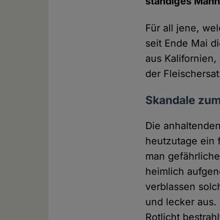
ständiges Mahnm
Für all jene, w
seit Ende Mai d
aus Kalifornien
der Fleischersa
Skandale zum
Die anhaltenden
heutzutage ein 
man gefährliche
heimlich aufgen
verblassen solch
und lecker aus.
Rotlicht bestrah