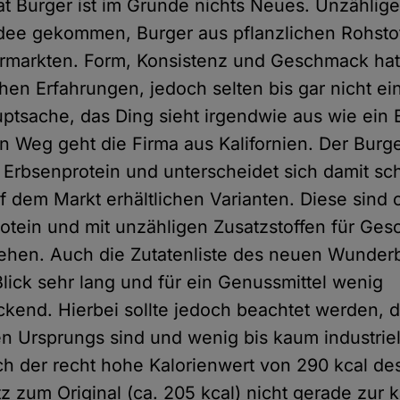
 Burger ist im Grunde nichts Neues. Unzählige 
 Idee gekommen, Burger aus pflanzlichen Rohsto
rmarkten. Form, Konsistenz und Geschmack hatt
hen Erfahrungen, jedoch selten bis gar nicht e
uptsache, das Ding sieht irgendwie aus wie ein 
n Weg geht die Firma aus Kalifornien. Der Burg
s Erbsenprotein und unterscheidet sich damit s
f dem Markt erhältlichen Varianten. Diese sind o
otein und mit unzähligen Zusatzstoffen für Ge
ehen. Auch die Zutatenliste des neuen Wunderb
Blick sehr lang und für ein Genussmittel wenig
kend. Hierbei sollte jedoch beachtet werden, d
hen Ursprungs sind und wenig bis kaum industriel
ch der recht hohe Kalorienwert von 290 kcal de
z zum Original (ca. 205 kcal) nicht gerade zur 