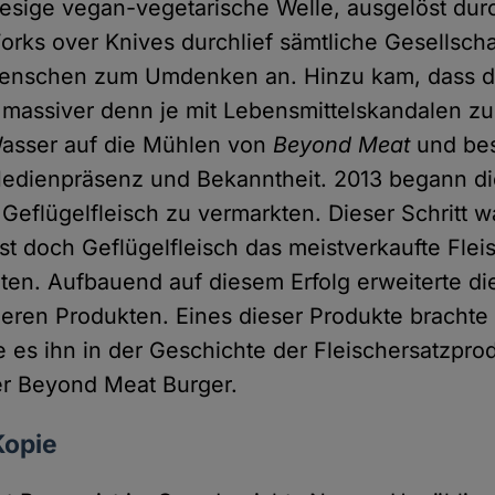
 riesige vegan-vegetarische Welle, ausgelöst dur
Forks over Knives durchlief sämtliche Gesellsch
Menschen zum Umdenken an. Hinzu kam, dass d
e massiver denn je mit Lebensmittelskandalen z
Wasser auf die Mühlen von
Beyond Meat
und bes
edienpräsenz und Bekanntheit. 2013 begann di
 Geflügelfleisch zu vermarkten. Dieser Schritt w
st doch Geflügelfleisch das meistverkaufte Flei
aten. Aufbauend auf diesem Erfolg erweiterte die
nderen Produkten. Eines dieser Produkte brachte
e es ihn in der Geschichte der Fleischersatzpro
er Beyond Meat Burger.
Kopie