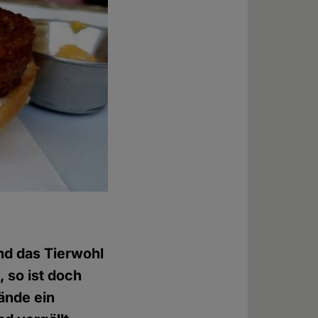
und das Tierwohl
 so ist doch
ände ein