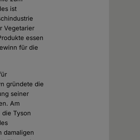
es ist
chindustrie
r Vegetarier
 Produkte essen
ewinn für die
für
wn gründete die
ung seiner
men. Am
d die Tyson
des
n damaligen