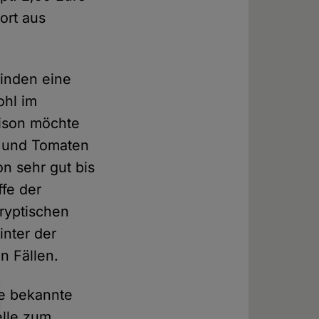
ort aus
finden eine
ohl im
aison möchte
n und Tomaten
on sehr gut bis
fe der
kryptischen
inter der
n Fällen.
ie bekannte
elle zum