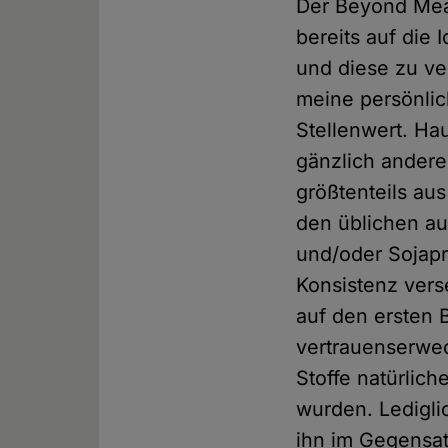
Der Beyond Meat
bereits auf die
und diese zu ve
meine persönlic
Stellenwert. Ha
gänzlich andere
größtenteils au
den üblichen au
und/oder Sojapr
Konsistenz vers
auf den ersten 
vertrauenserwec
Stoffe natürlic
wurden. Ledigli
ihn im Gegensat