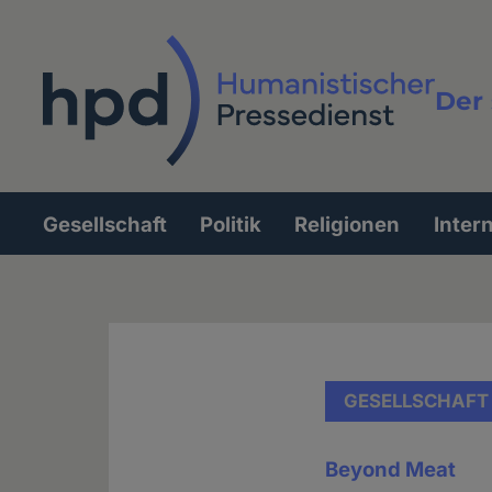
Direkt
zum
Inhalt
Der 
Vollt
Gesellschaft
Politik
Religionen
Inter
Hauptnavigation
GESELLSCHAFT
Beyond Meat