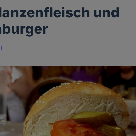
lanzenfleisch und
nburger
f