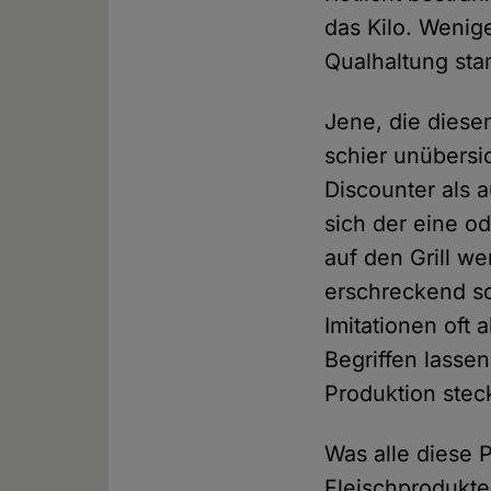
das Kilo. Wenig
Qualhaltung sta
Jene, die diese
schier unübersi
Discounter als 
sich der eine o
auf den Grill we
erschreckend sc
Imitationen oft 
Begriffen lasse
Produktion steck
Was alle diese 
Fleischprodukte 