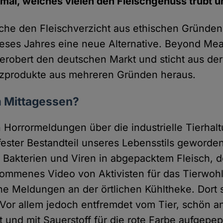
al, welches vielen den Fleischgenuss trübt un
elche den Fleischverzicht aus ethischen Gründen
ieses Jahres eine neue Alternative. Beyond Mea
, erobert den deutschen Markt und sticht aus de
tzprodukte aus mehreren Gründen heraus.
 Mittagessen?
 Horrormeldungen über die industrielle Tierhal
fester Bestandteil unseres Lebensstils geworden
 Bakterien und Viren in abgepacktem Fleisch, do
ommenes Video von Aktivisten für das Tierwohl
e Meldungen an der örtlichen Kühltheke. Dort si
 Vor allem jedoch entfremdet vom Tier, schön an
lt und mit Sauerstoff für die rote Farbe aufgepe