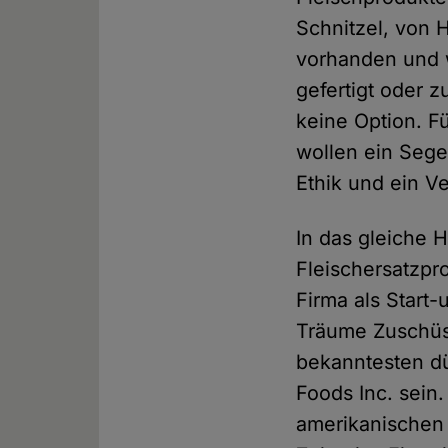
Schnitzel, von H
vorhanden und w
gefertigt oder z
keine Option. F
wollen ein Sege
Ethik und ein Ve
In das gleiche 
Fleischersatzp
Firma als Start
Träume Zuschüs
bekanntesten dü
Foods Inc. sein.
amerikanischen 