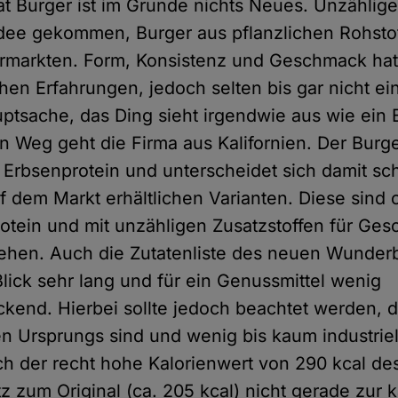
 Burger ist im Grunde nichts Neues. Unzählige 
 Idee gekommen, Burger aus pflanzlichen Rohsto
rmarkten. Form, Konsistenz und Geschmack hatt
hen Erfahrungen, jedoch selten bis gar nicht e
uptsache, das Ding sieht irgendwie aus wie ein 
n Weg geht die Firma aus Kalifornien. Der Burg
s Erbsenprotein und unterscheidet sich damit s
f dem Markt erhältlichen Varianten. Diese sind o
otein und mit unzähligen Zusatzstoffen für Ge
ehen. Auch die Zutatenliste des neuen Wunderb
Blick sehr lang und für ein Genussmittel wenig
kend. Hierbei sollte jedoch beachtet werden, d
hen Ursprungs sind und wenig bis kaum industriel
ch der recht hohe Kalorienwert von 290 kcal de
z zum Original (ca. 205 kcal) nicht gerade zur 