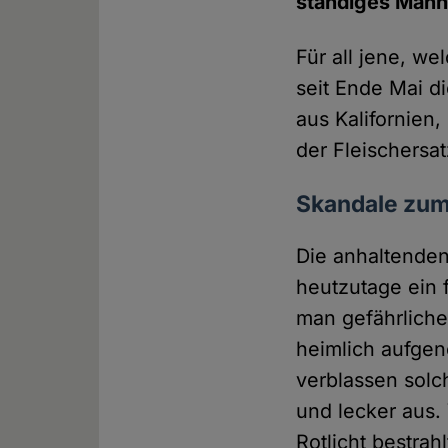
ständiges Mahnm
Für all jene, w
seit Ende Mai d
aus Kalifornien
der Fleischersa
Skandale zum
Die anhaltenden
heutzutage ein 
man gefährliche
heimlich aufgen
verblassen solch
und lecker aus.
Rotlicht bestrah