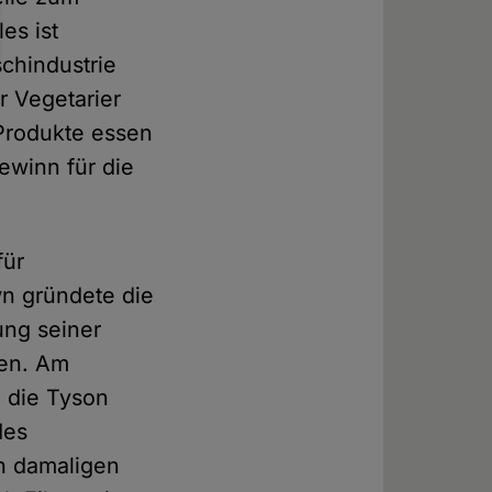
es ist
chindustrie
r Vegetarier
 Produkte essen
ewinn für die
für
wn gründete die
ung seiner
men. Am
d die Tyson
des
n damaligen