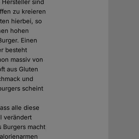
Hersteller sind
ffen zu kreieren
en hierbei, so
inen hohen
Burger. Einen
er besteht
chon massiv von
ft aus Gluten
schmack und
urgers scheint
ass alle diese
l verändert
s Burgers macht
kalorienarmen