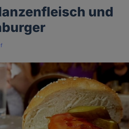
lanzenfleisch und
nburger
f