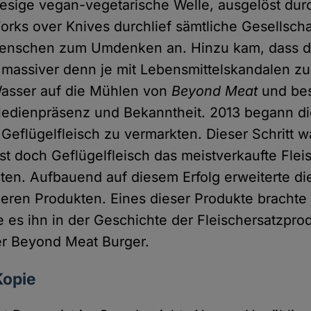
 riesige vegan-vegetarische Welle, ausgelöst dur
Forks over Knives durchlief sämtliche Gesellsch
Menschen zum Umdenken an. Hinzu kam, dass d
e massiver denn je mit Lebensmittelskandalen z
Wasser auf die Mühlen von
Beyond Meat
und bes
edienpräsenz und Bekanntheit. 2013 begann di
 Geflügelfleisch zu vermarkten. Dieser Schritt w
st doch Geflügelfleisch das meistverkaufte Flei
aten. Aufbauend auf diesem Erfolg erweiterte die
nderen Produkten. Eines dieser Produkte brachte
e es ihn in der Geschichte der Fleischersatzpro
er Beyond Meat Burger.
Kopie