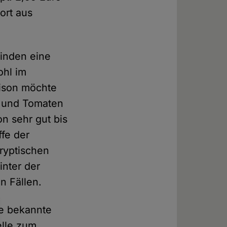
ort aus
finden eine
ohl im
aison möchte
n und Tomaten
on sehr gut bis
fe der
kryptischen
inter der
n Fällen.
ie bekannte
elle zum