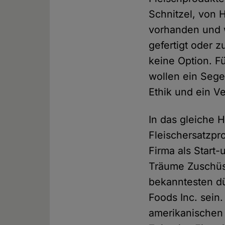
Schnitzel, von H
vorhanden und w
gefertigt oder z
keine Option. F
wollen ein Sege
Ethik und ein Ve
In das gleiche 
Fleischersatzp
Firma als Start
Träume Zuschüs
bekanntesten dü
Foods Inc. sein.
amerikanischen 