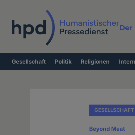
Direkt
zum
Inhalt
Der 
Vollt
Gesellschaft
Politik
Religionen
Inter
Hauptnavigation
GESELLSCHAFT
Beyond Meat