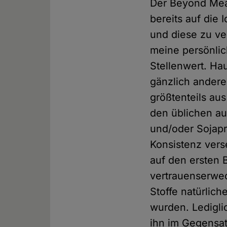
Der Beyond Meat
bereits auf die
und diese zu ve
meine persönlic
Stellenwert. Ha
gänzlich andere
größtenteils au
den üblichen au
und/oder Sojapr
Konsistenz vers
auf den ersten 
vertrauenserwec
Stoffe natürlic
wurden. Ledigli
ihn im Gegensat