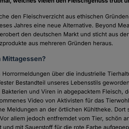
al, welches vielen den Fleischgenuss trübt un
elche den Fleischverzicht aus ethischen Gründen
ieses Jahres eine neue Alternative. Beyond Mea
, erobert den deutschen Markt und sticht aus de
tzprodukte aus mehreren Gründen heraus.
 Mittagessen?
 Horrormeldungen über die industrielle Tierhal
fester Bestandteil unseres Lebensstils geworden
 Bakterien und Viren in abgepacktem Fleisch, do
ommenes Video von Aktivisten für das Tierwohl
e Meldungen an der örtlichen Kühltheke. Dort si
 Vor allem jedoch entfremdet vom Tier, schön an
lt und mit Sauerstoff für die rote Farbe aufgepe