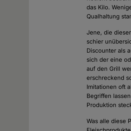
das Kilo. Wenig
Qualhaltung sta
Jene, die diese
schier unübersi
Discounter als 
sich der eine o
auf den Grill we
erschreckend sc
Imitationen oft 
Begriffen lasse
Produktion steck
Was alle diese 
Fleischprodukte 