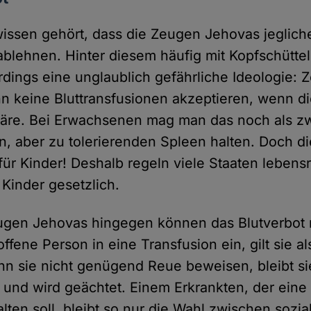
ssen gehört, dass die Zeugen Jehovas jeglich
 ablehnen. Hinter diesem häufig mit Kopfschütt
lerdings eine unglaublich gefährliche Ideologie
n keine Bluttransfusionen akzeptieren, wenn d
wäre. Bei Erwachsenen mag man das noch als z
n, aber zu tolerierenden Spleen halten. Doch di
für Kinder! Deshalb regeln viele Staaten lebens
Kinder gesetzlich.
gen Jehovas hingegen können das Blutverbot 
offene Person in eine Transfusion ein, gilt sie als
nn sie nicht genügend Reue beweisen, bleibt si
und wird geächtet. Einem Erkrankten, der eine
alten soll, bleibt so nur die Wahl zwischen sozi