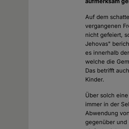
aufmerksam gem
Auf dem schatte
vergangenen Fre
nicht gefeiert, 
Jehovas" berich
es innerhalb de
welche die Gem
Das betrifft au
Kinder.
Über solch eine 
immer in der Se
Abwendung von d
gegenüber und h