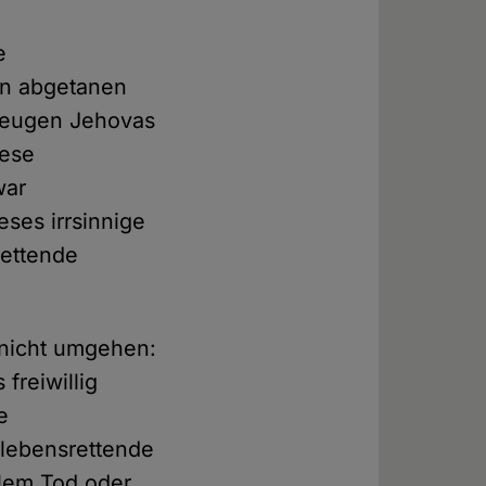
e
eln abgetanen
: Zeugen Jehovas
iese
war
eses irrsinnige
rettende
nicht umgehen:
 freiwillig
e
 lebensrettende
alem Tod oder