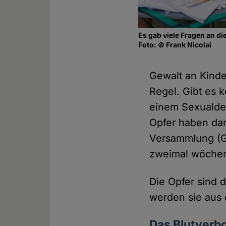
Es gab viele Fragen an di
Foto: © Frank Nicolai
Gewalt an Kinde
Regel. Gibt es 
einem Sexualdeli
Opfer haben dan
Versammlung (G
zweimal wöchen
Die Opfer sind d
werden sie aus 
Das Blutverb