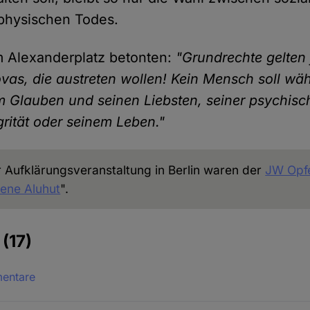
physischen Todes.
m Alexanderplatz betonten:
"Grundrechte gelten 
vas, die austreten wollen! Kein Mensch soll w
 Glauben und seinen Liebsten, seiner psychis
grität oder seinem Leben."
r Aufklärungsveranstaltung in Berlin waren der
JW Opfer
ene Aluhut
".
e
(17)
mentare