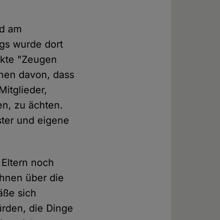
nd am
ngs wurde dort
Sekte "Zeugen
chen davon, dass
itglieder,
n, zu ächten.
ster und eigene
 Eltern noch
ihnen über die
äße sich
ürden, die Dinge