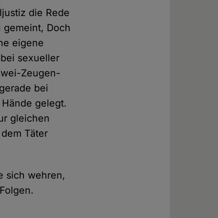
justiz die Rede
on gemeint, Doch
ne eigene
 bei sexueller
 Zwei-Zeugen-
 gerade bei
s Hände gelegt.
ur gleichen
 dem Täter
ie sich wehren,
Folgen.