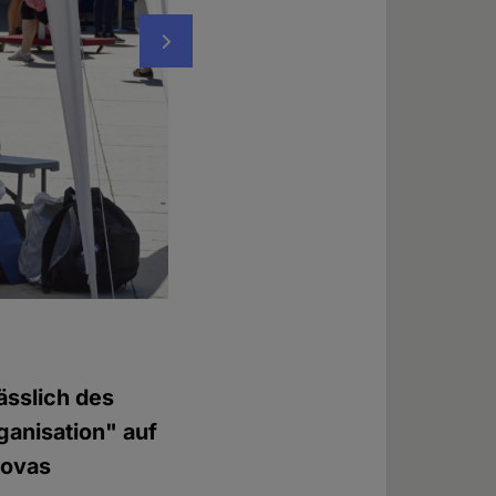
Nächstes
Giulia Silberberger vom "Goldenen Aluhut"
Foto: © Frank Nicolai
ässlich des
ganisation" auf
hovas