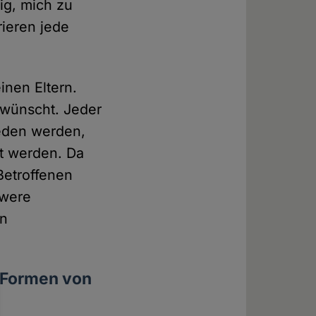
hig, mich zu
rieren jede
inen Eltern.
ewünscht. Jeder
eden werden,
ßt werden. Da
Betroffenen
hwere
en
n Formen von