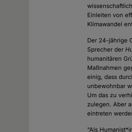
wissenschaftlic
Einleiten von 
Klimawandel en
Der 24-jährige 
Sprecher der
Hu
humanitären Grü
Maßnahmen gege
einig, dass dur
unbewohnbar we
Um das zu verhi
zulegen. Aber a
eintreten werd
"Als Humanist*i