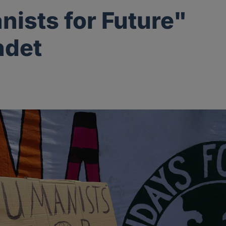
ists for Future"
ndet
g