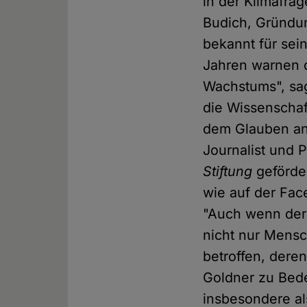
in der Klimafrag
Budich, Gründun
bekannt für sei
Jahren warnen 
Wachstums", sag
die Wissenschaf
dem Glauben an 
Journalist und 
Stiftung
geförde
wie auf der Fac
"Auch wenn der 
nicht nur Mens
betroffen, deren
Goldner zu Bede
insbesondere als