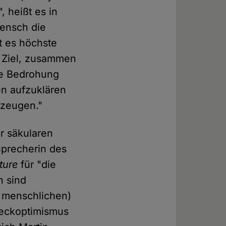
, heißt es in
Mensch die
st es höchste
r Ziel, zusammen
die Bedrohung
n aufzuklären
rzeugen."
r säkularen
Sprecherin des
ture
für "die
n sind
r menschlichen)
weckoptimismus