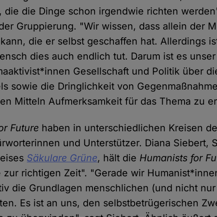
, die die Dinge schon irgendwie richten werden"
 der Gruppierung. "Wir wissen, dass allein der 
ann, die er selbst geschaffen hat. Allerdings i
Mensch dies auch endlich tut. Darum ist es unse
maaktivist*innen Gesellschaft und Politik über 
ls sowie die Dringlichkeit von Gegenmaßnahme
chen Mitteln Aufmerksamkeit für das Thema zu e
or Future
haben in unterschiedlichen Kreisen de
worterinnen und Unterstützer. Diana Siebert, 
reises
Säkulare Grüne
, hält die
Humanists for Fu
ive zur richtigen Zeit". "Gerade wir Humanist*inne
ktiv die Grundlagen menschlichen (und nicht nu
ten. Es ist an uns, den selbstbetrügerischen Z