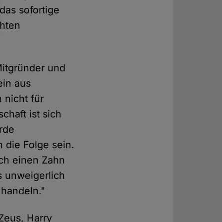
das sofortige
hten
Mitgründer und
ein aus
 nicht für
haft ist sich
rde
die Folge sein.
ich einen Zahn
s unweigerlich
handeln."
 Zeus, Harry