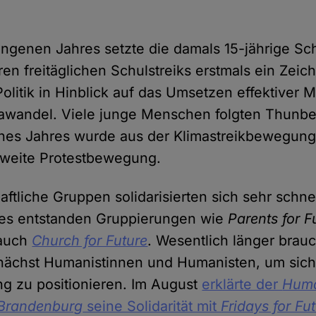
ngenen Jahres setzte die damals 15-jährige Sc
ren freitäglichen Schulstreiks erstmals ein Zei
 Politik in Hinblick auf das Umsetzen effektive
awandel. Viele junge Menschen folgten Thunbe
ines Jahres wurde aus der Klimastreikbewegun
tweite Protestbewegung.
aftliche Gruppen solidarisierten sich sehr schnel
s entstanden Gruppierungen wie
Parents for F
auch
Church for Future
. Wesentlich länger brauc
nächst Humanistinnen und Humanisten, um sic
 zu positionieren. Im August
erklärte der
Huma
-Brandenburg
seine Solidarität mit
Fridays for Fu