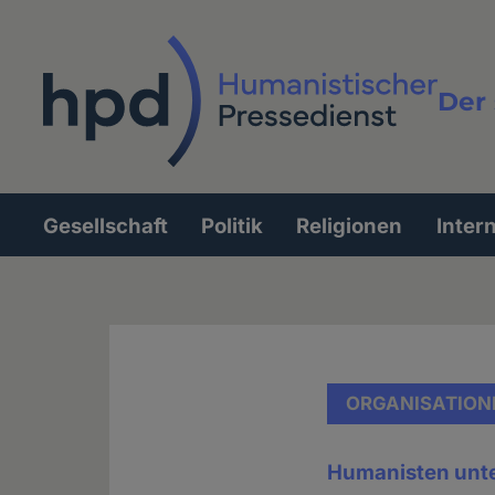
Direkt
zum
Inhalt
Der 
Vollt
Gesellschaft
Politik
Religionen
Inter
Hauptnavigation
ORGANISATION
Humanisten unt