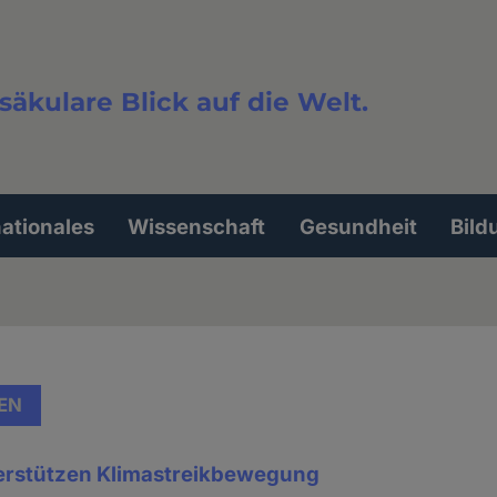
säkulare Blick auf die Welt.
extsuche
nationales
Wissenschaft
Gesundheit
Bild
EN
erstützen Klimastreikbewegung