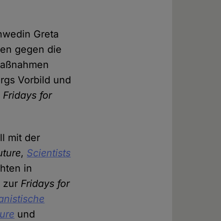
hwedin Greta
chen gegen die
r Maßnahmen
rgs Vorbild und
g
Fridays for
l mit der
uture
,
Scientists
hten in
h zur
Fridays for
nistische
ture
und