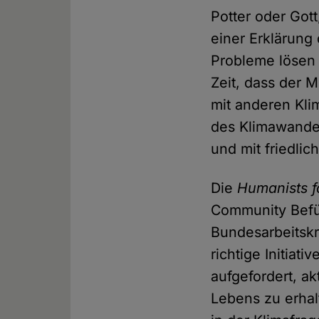
Potter oder Gott
einer Erklärung
Probleme lösen k
Zeit, dass der 
mit anderen Kli
des Klimawande
und mit friedli
Die
Humanists f
Community Befür
Bundesarbeitsk
richtige Initiat
aufgefordert, a
Lebens zu erhal