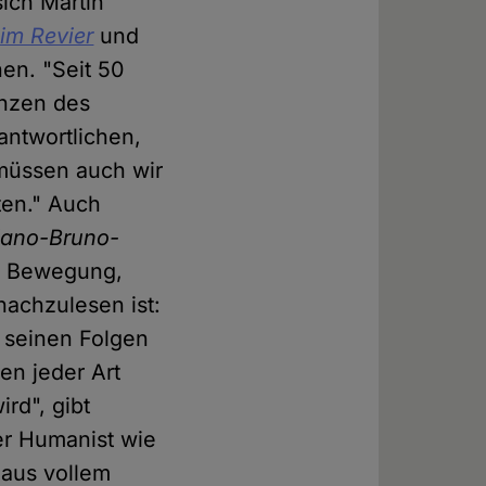
sich Martin
 im Revier
und
nen. "Seit 50
nzen des
antwortlichen,
üssen auch wir
ten." Auch
dano-Bruno-
ue Bewegung,
nachzulesen ist:
 seinen Folgen
n jeder Art
rd", gibt
er Humanist wie
aus vollem