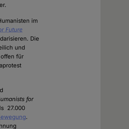
er.
 Humanisten im
or Future
arisieren. Die
ilich und
offen für
aprotest
nd
umanists for
ls 27.000
Bewegung
.
ennung