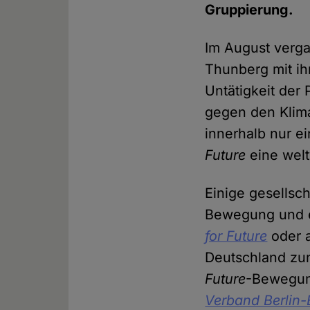
Gruppierung.
Im August verga
Thunberg mit ih
Untätigkeit der
gegen den Klim
innerhalb nur e
Future
eine wel
Einige gesellsch
Bewegung und e
for Future
oder 
Deutschland zu
Future
-Bewegung
Verband Berlin