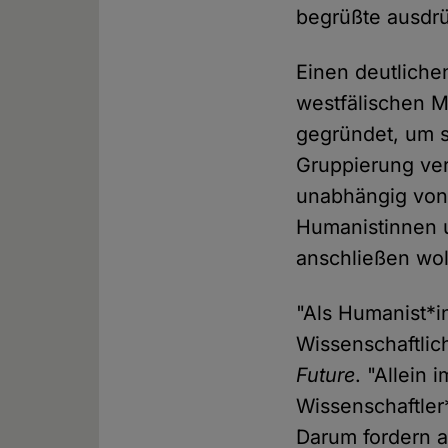
begrüßte ausdrü
Einen deutliche
westfälischen M
gegründet, um s
Gruppierung ver
unabhängig von 
Humanistinnen u
anschließen wol
"Als Humanist*i
Wissenschaftlich
Future
. "Allein
Wissenschaftler
Darum fordern a