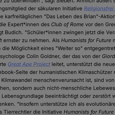
e zu überwinden", sagt Siebert. Ähnlich äußert 
gsmitglied der säkularen Initiative
Religionsfrei
ne karfreitäglichen "Das Leben des Brian"-Aktio
die Expert*innen des
Club of Rome
vor den Gre
t Budich. "Schüler*innen zwingen jetzt die Ver
t ernster zu nehmen. Als
Humanists for Future
m
die Möglichkeit eines "Weiter so" entgegentre
Psychologe Colin Goldner, der das von der
Gior
rte
Great Ape Project
leitet, unterstützt die ne
ebook-Seite der humanistischen Klimaschützer 
Klimawandel menschenverursacht ist, sind von
chen, sondern auch nicht-menschliche Lebewese
 Lebensgrundlage beeinträchtigt oder zerstört wi
nken. "Insofern unterstütze ich als evolutionär
 Tierrechtler die Initiative
Humanists for Future