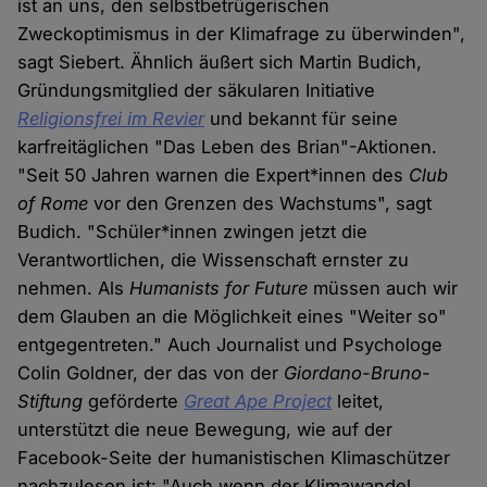
ist an uns, den selbstbetrügerischen
Zweckoptimismus in der Klimafrage zu überwinden",
sagt Siebert. Ähnlich äußert sich Martin Budich,
Gründungsmitglied der säkularen Initiative
Religionsfrei im Revier
und bekannt für seine
karfreitäglichen "Das Leben des Brian"-Aktionen.
"Seit 50 Jahren warnen die Expert*innen des
Club
of Rome
vor den Grenzen des Wachstums", sagt
Budich. "Schüler*innen zwingen jetzt die
Verantwortlichen, die Wissenschaft ernster zu
nehmen. Als
Humanists for Future
müssen auch wir
dem Glauben an die Möglichkeit eines "Weiter so"
entgegentreten." Auch Journalist und Psychologe
Colin Goldner, der das von der
Giordano-Bruno-
Stiftung
geförderte
Great Ape Project
leitet,
unterstützt die neue Bewegung, wie auf der
Facebook-Seite der humanistischen Klimaschützer
nachzulesen ist: "Auch wenn der Klimawandel