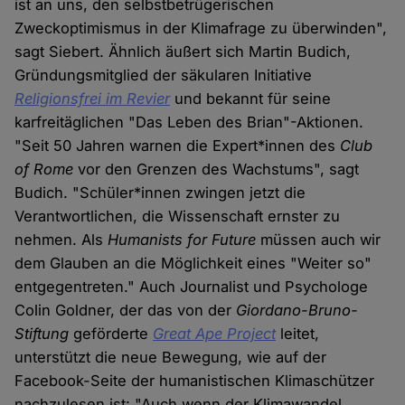
ist an uns, den selbstbetrügerischen
Zweckoptimismus in der Klimafrage zu überwinden",
sagt Siebert. Ähnlich äußert sich Martin Budich,
Gründungsmitglied der säkularen Initiative
Religionsfrei im Revier
und bekannt für seine
karfreitäglichen "Das Leben des Brian"-Aktionen.
"Seit 50 Jahren warnen die Expert*innen des
Club
of Rome
vor den Grenzen des Wachstums", sagt
Budich. "Schüler*innen zwingen jetzt die
Verantwortlichen, die Wissenschaft ernster zu
nehmen. Als
Humanists for Future
müssen auch wir
dem Glauben an die Möglichkeit eines "Weiter so"
entgegentreten." Auch Journalist und Psychologe
Colin Goldner, der das von der
Giordano-Bruno-
Stiftung
geförderte
Great Ape Project
leitet,
unterstützt die neue Bewegung, wie auf der
Facebook-Seite der humanistischen Klimaschützer
nachzulesen ist: "Auch wenn der Klimawandel