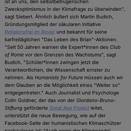
ist an uns, den selbstbetrügerischen
Zweckoptimismus in der Klimafrage zu überwinden",
sagt Siebert. Ähnlich äußert sich Martin Budich,
Gründungsmitglied der säkularen Initiative
Religionsfrei im Revier
und bekannt für seine
karfreitäglichen "Das Leben des Brian"-Aktionen.
"Seit 50 Jahren warnen die Expert*innen des
Club
of Rome
vor den Grenzen des Wachstums", sagt
Budich. "Schüler*innen zwingen jetzt die
Verantwortlichen, die Wissenschaft ernster zu
nehmen. Als
Humanists for Future
müssen auch wir
dem Glauben an die Möglichkeit eines "Weiter so"
entgegentreten." Auch Journalist und Psychologe
Colin Goldner, der das von der
Giordano-Bruno-
Stiftung
geförderte
Great Ape Project
leitet,
unterstützt die neue Bewegung, wie auf der
Facebook-Seite der humanistischen Klimaschützer
nachzulesen ist: "Auch wenn der Klimawandel