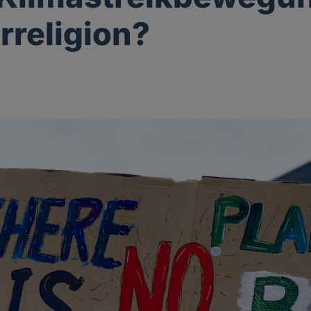
rreligion?
g