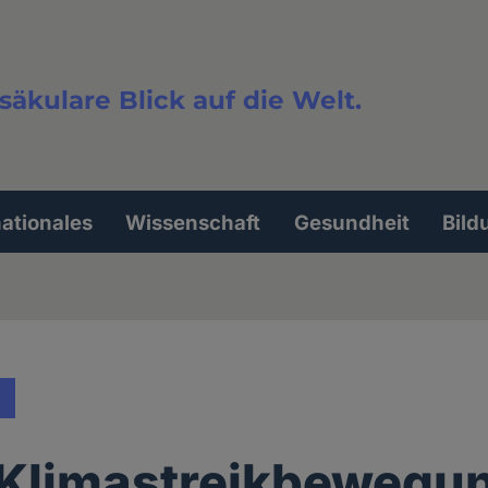
säkulare Blick auf die Welt.
extsuche
nationales
Wissenschaft
Gesundheit
Bild
e Klimastreikbewegu