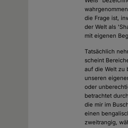
Weiß" bezeichne
wahrgenommene L
die Frage ist, 
der Welt als 'Sh
mit eigenen Beg
Tatsächlich neh
scheint Bereich
auf die Welt zu 
unseren eigenen
oder unberechti
betrachtet durch
die mir im Busch
einen bengalisc
zweitrangig, wä