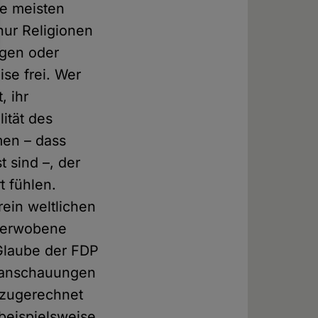
ie meisten
nur Religionen
ngen oder
se frei. Wer
, ihr
ität des
men – dass
t sind –, der
t fühlen.
rein weltlichen
 verwobene
 Glaube der FDP
eltanschauungen
 zugerechnet
beispielsweise