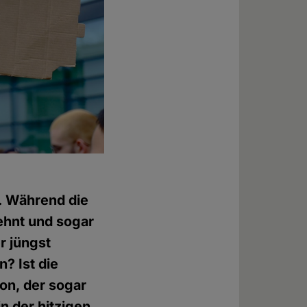
. Während die
ehnt und sogar
r jüngst
? Ist die
ion, der sogar
n der hitzigen