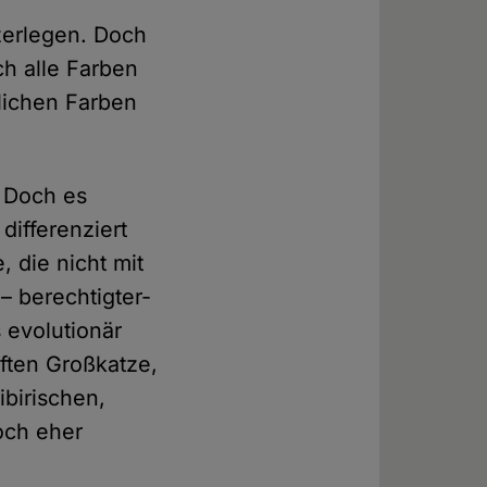
zerlegen. Doch
ch alle Farben
dlichen Farben
. Doch es
differenziert
, die nicht mit
– berechtigter-
 evolutionär
iften Großkatze,
ibirischen,
och eher
.