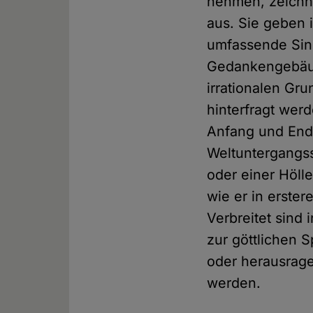
nehmen, zeichne
aus. Sie geben 
umfassende Sinn
Gedankengebäud
irrationalen Gr
hinterfragt wer
Anfang und End
Weltuntergangs
oder einer Höll
wie er in erste
Verbreitet sind
zur göttlichen 
oder herausrage
werden.