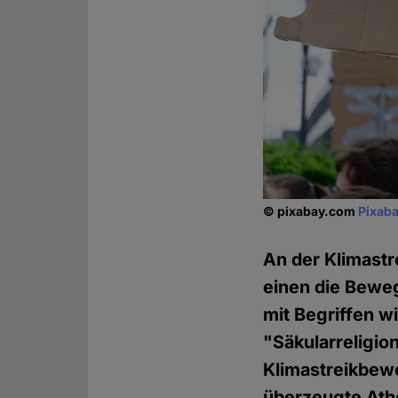
© pixabay.com
Pixaba
An der Klimastr
einen die Beweg
mit Begriffen w
"Säkularreligio
Klimastreikbewe
überzeugte Athe