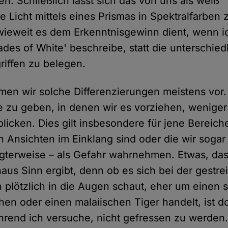
n. Schließlich lässt sich das von uns als weiß
icht mittels eines Prismas in Spektralfarben 
inwieweit es dem Erkenntnisgewinn dient, wenn i
ades of White' beschreibe, statt die unterschie
riffen zu belegen.
men wir solche Differenzierungen meistens vor
e zu geben, in denen wir es vorziehen, weniger 
blicken. Dies gilt insbesondere für jene Bereiche
 Ansichten im Einklang sind oder die wir sogar 
gterweise – als Gefahr wahrnehmen. Etwas, das
aus Sinn ergibt, denn ob es sich bei der gestre
 plötzlich in die Augen schaut, eher um einen s
hen oder einen malaiischen Tiger handelt, ist d
hrend ich versuche, nicht gefressen zu werden