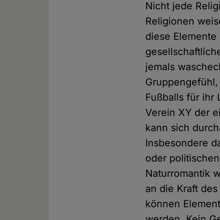
Nicht jede Reli
Religionen weis
diese Elemente 
gesellschaftlic
jemals waschech
Gruppengefühl, 
Fußballs für ihr
Verein XY der ei
kann sich durch
Insbesondere das
oder politisch
Naturromantik w
an die Kraft de
können Elemente
werden. Kein Ge