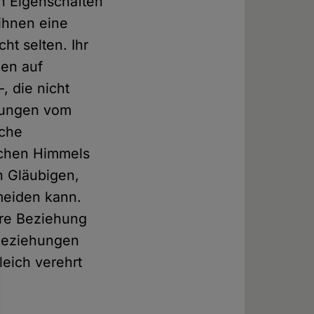
n Eigenschaften
ihnen eine
ht selten. Ihr
en auf
, die nicht
hlungen vom
sche
schen Himmels
n Gläubigen,
rmeiden kann.
ere Beziehung
 Beziehungen
leich verehrt