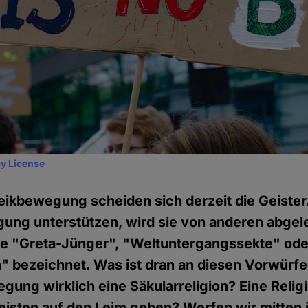
y License
eikbewegung scheiden sich derzeit die Geister
ung unterstützen, wird sie von anderen abgel
ie "Greta-Jünger", "Weltuntergangssekte" ode
n" bezeichnet. Was ist dran an diesen Vorwürfen
gung wirklich eine Säkularreligion? Eine Relig
isten auf den Leim gehen? Werfen wir mitten i