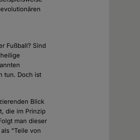
evolutionären
er Fußball? Sind
heilige
nannten
h tun. Doch ist
nzierenden Blick
, die im Prinzip
Folgt man dieser
als "Teile von