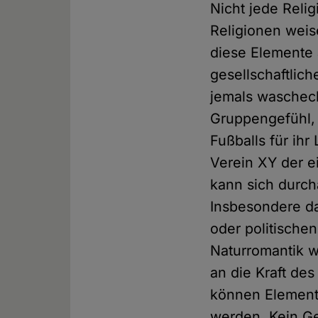
Nicht jede Reli
Religionen weis
diese Elemente 
gesellschaftlic
jemals waschech
Gruppengefühl, 
Fußballs für ihr
Verein XY der ei
kann sich durch
Insbesondere das
oder politisch
Naturromantik w
an die Kraft de
können Elemente
werden. Kein Ge