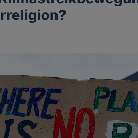
rreligion?
g