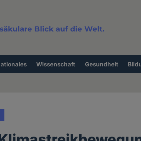
säkulare Blick auf die Welt.
extsuche
nationales
Wissenschaft
Gesundheit
Bild
e Klimastreikbewegu