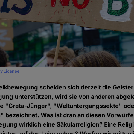
y License
eikbewegung scheiden sich derzeit die Geister
ung unterstützen, wird sie von anderen abgel
ie "Greta-Jünger", "Weltuntergangssekte" ode
n" bezeichnet. Was ist dran an diesen Vorwürfen
gung wirklich eine Säkularreligion? Eine Relig
isten auf den Leim gehen? Werfen wir mitten i