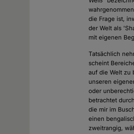
Weiß" bezeichne
wahrgenommene L
die Frage ist, 
der Welt als 'Sh
mit eigenen Beg
Tatsächlich neh
scheint Bereich
auf die Welt zu 
unseren eigenen
oder unberechti
betrachtet durch
die mir im Busch
einen bengalisc
zweitrangig, wä