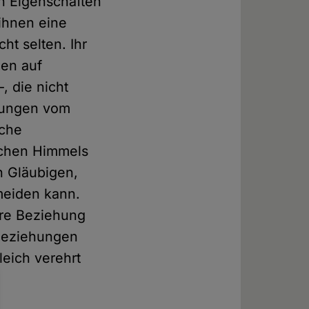
n Eigenschaften
ihnen eine
ht selten. Ihr
en auf
, die nicht
hlungen vom
sche
schen Himmels
n Gläubigen,
rmeiden kann.
ere Beziehung
 Beziehungen
leich verehrt