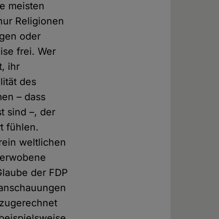
ie meisten
nur Religionen
ngen oder
se frei. Wer
, ihr
ität des
men – dass
t sind –, der
t fühlen.
rein weltlichen
 verwobene
 Glaube der FDP
eltanschauungen
 zugerechnet
beispielsweise