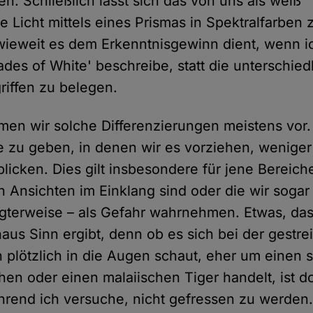
n. Schließlich lässt sich das von uns als weiß
icht mittels eines Prismas in Spektralfarben 
inwieweit es dem Erkenntnisgewinn dient, wenn i
ades of White' beschreibe, statt die unterschie
riffen zu belegen.
men wir solche Differenzierungen meistens vor
e zu geben, in denen wir es vorziehen, weniger 
blicken. Dies gilt insbesondere für jene Bereiche
 Ansichten im Einklang sind oder die wir sogar 
gterweise – als Gefahr wahrnehmen. Etwas, das
aus Sinn ergibt, denn ob es sich bei der gestre
 plötzlich in die Augen schaut, eher um einen s
hen oder einen malaiischen Tiger handelt, ist d
hrend ich versuche, nicht gefressen zu werden