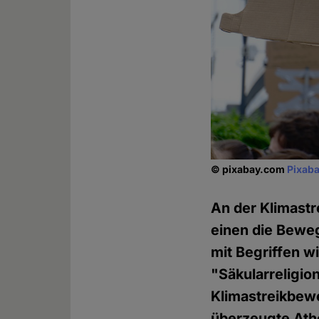
© pixabay.com
Pixaba
An der Klimastr
einen die Beweg
mit Begriffen w
"Säkularreligio
Klimastreikbewe
überzeugte Athe