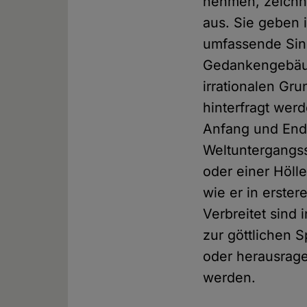
nehmen, zeichne
aus. Sie geben 
umfassende Sinn
Gedankengebäud
irrationalen Gr
hinterfragt wer
Anfang und End
Weltuntergangs
oder einer Höll
wie er in erste
Verbreitet sind
zur göttlichen 
oder herausrage
werden.