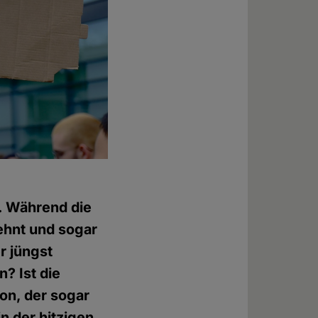
. Während die
ehnt und sogar
r jüngst
? Ist die
ion, der sogar
n der hitzigen