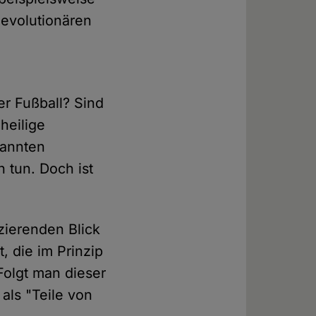
evolutionären
er Fußball? Sind
heilige
nannten
h tun. Doch ist
nzierenden Blick
, die im Prinzip
Folgt man dieser
als "Teile von