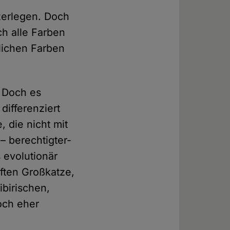
zerlegen. Doch
ch alle Farben
dlichen Farben
. Doch es
differenziert
, die nicht mit
– berechtigter-
 evolutionär
iften Großkatze,
ibirischen,
och eher
.