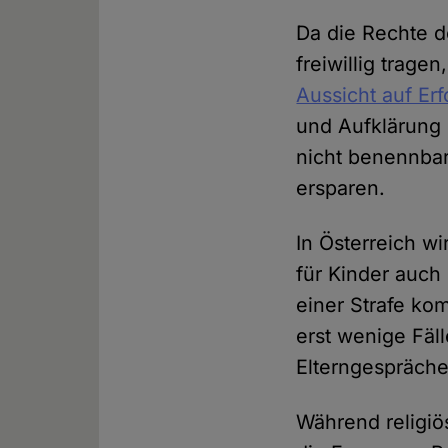
Da die Rechte de
freiwillig trage
Aussicht auf Erf
und Aufklärung 
nicht benennba
ersparen.
In Österreich w
für Kinder auch
einer Strafe ko
erst wenige Fäl
Elterngespräche
Während religiö