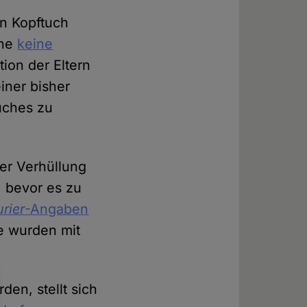
in Kopftuch
uhe
keine
tion der Eltern
iner bisher
uches zu
er Verhüllung
, bevor es zu
urier
-Angaben
le wurden mit
en, stellt sich