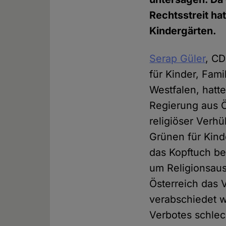
Rechtsstreit ha
Kindergärten.
Serap Güler
, CD
für Kinder, Fami
Westfalen, hatt
Regierung aus Ö
religiöser Verh
Grünen für Kin
das Kopftuch be
um Religionsau
Österreich das 
verabschiedet w
Verbotes schlec