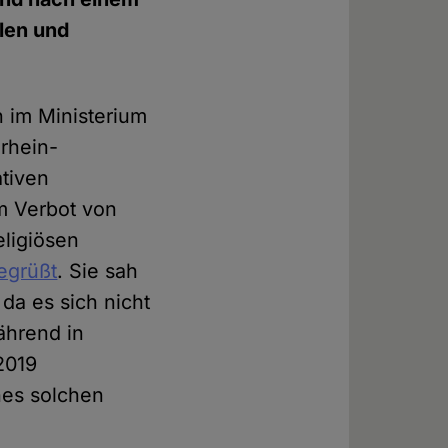
ulen und
n im Ministerium
drhein-
ativen
um Verbot von
eligiösen
egrüßt
. Sie sah
da es sich nicht
ährend in
2019
nes solchen