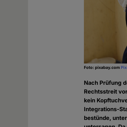
Foto: pixabay.com
Pi
Nach Prüfung d
Rechtsstreit vo
kein Kopftuchve
Integrations-St
bestünde, unter
untersagen. Da