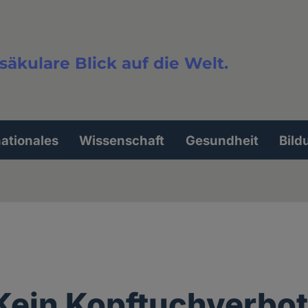
säkulare Blick auf die Welt.
extsuche
nationales
Wissenschaft
Gesundheit
Bild
ein Kopftuchverbot