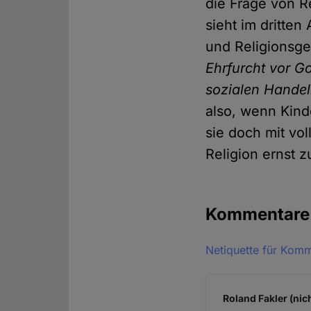
die Frage von Re
sieht im dritten
und Religionsgem
Ehrfurcht vor G
sozialen Handel
also, wenn Kind
sie doch mit vol
Religion ernst 
Kommentar
Netiquette für Kom
Roland Fakler (nic