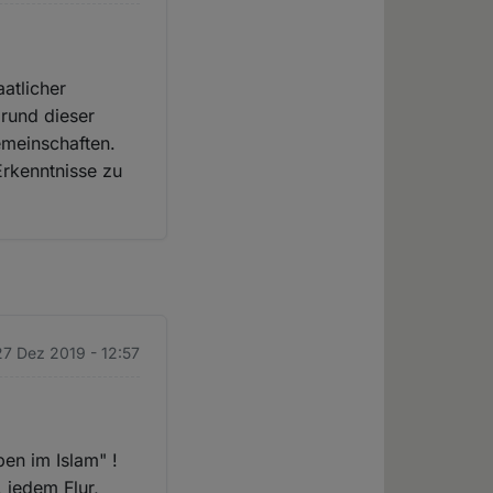
aatlicher
grund dieser
emeinschaften.
Erkenntnisse zu
 27 Dez 2019 - 12:57
ben im Islam" !
 jedem Flur,