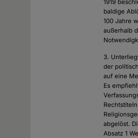
1919 beschl
baldige Abl
100 Jahre w
außerhalb d
Notwendigk
3. Unterlie
der politis
auf eine Me
Es empfiehl
Verfassungs
Rechtstitel
Religionsg
abgelöst. Di
Absatz 1 We