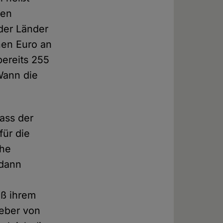
den
der Länder
nen Euro an
bereits 255
Wann die
ass der
für die
che
 dann
äß ihrem
geber von