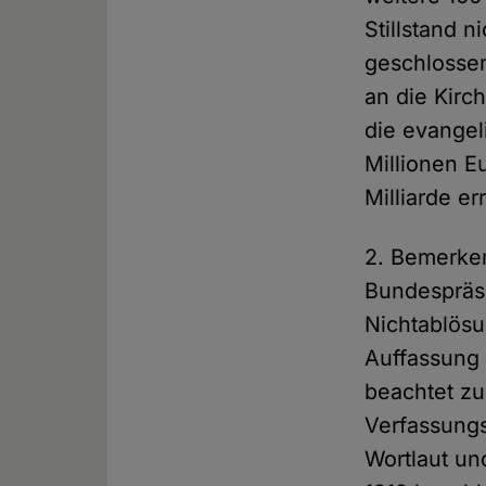
Stillstand 
geschlossen
an die Kirc
die evangel
Millionen E
Milliarde e
2. Bemerken
Bundespräsi
Nichtablösu
Auffassung 
beachtet zu
Verfassungs
Wortlaut un