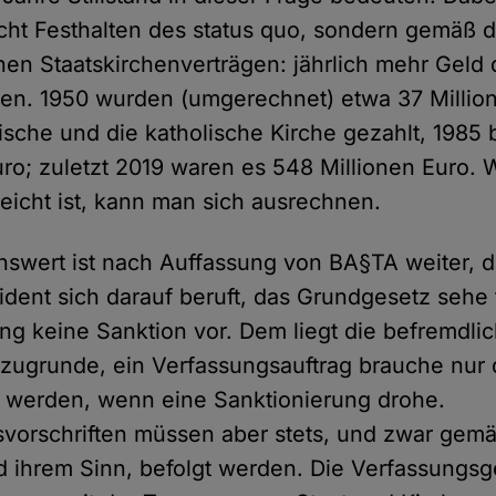
nicht Festhalten des status quo, sondern gemäß 
en Staatskirchenverträgen: jährlich mehr Geld 
hen. 1950 wurden (umgerechnet) etwa 37 Millio
ische und die katholische Kirche gezahlt, 1985 
uro; zuletzt 2019 waren es 548 Millionen Euro. 
rreicht ist, kann man sich ausrechnen.
swert ist nach Auffassung von BA§TA weiter, d
dent sich darauf beruft, das Grundgesetz sehe 
ng keine Sanktion vor. Dem liegt die befremdli
zugrunde, ein Verfassungsauftrag brauche nur
 werden, wenn eine Sanktionierung drohe.
vorschriften müssen aber stets, und zwar gem
d ihrem Sinn, befolgt werden. Die Verfassungs