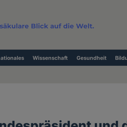
säkulare Blick auf die Welt.
extsuche
nationales
Wissenschaft
Gesundheit
Bild
ndespräsident und 