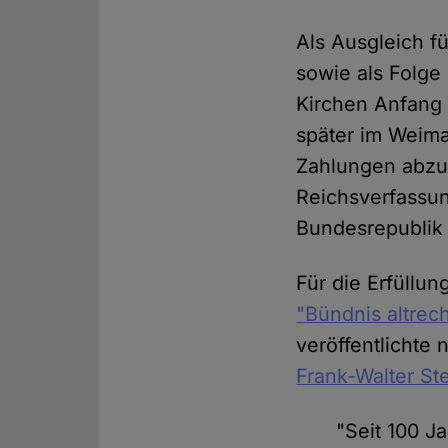
Als Ausgleich fü
sowie als Folg
Kirchen Anfang 
später im Weima
Zahlungen abzu
Reichsverfassu
Bundesrepublik
Für die Erfüllun
"Bündnis altrec
veröffentlichte
Frank-Walter St
"Seit 100 J