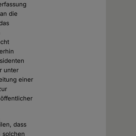
erfassung
an die
 das
n
icht
erhin
äsidenten
r unter
eitung einer
zur
öffentlicher
ilen, dass
n solchen