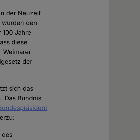
in der Neuzeit
3 wurden den
r 100 Jahre
dass diese
r Weimarer
dgesetz der
tzt sich das
. Das Bündnis
 Bundespräsident
erzu:
r des