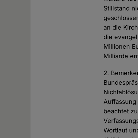
Stillstand 
geschlossen
an die Kirc
die evangel
Millionen E
Milliarde e
2. Bemerken
Bundespräsi
Nichtablösu
Auffassung 
beachtet zu
Verfassungs
Wortlaut un