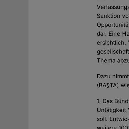
Verfassungs
Sanktion vo
Opportunitä
dar. Eine H
ersichtlich
gesellschaf
Thema abzu
Dazu nimmt 
(BA§TA) wie
1. Das Bünd
Untätigkeit
soll. Entwic
weitere 100