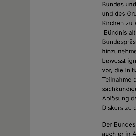
Bundes und 
und des Gru
Kirchen zu 
'Bündnis al
Bundespräsi
hinzunehmen
bewusst ign
vor, die Ini
Teilnahme d
sachkundige
Ablösung de
Diskurs zu
Der Bundesp
auch er in 