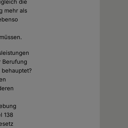
gleich die
g mehr als
 ebenso
 müssen.
sleistungen
r Berufung
t behauptet?
gen
nderen
gebung
el 138
esetz