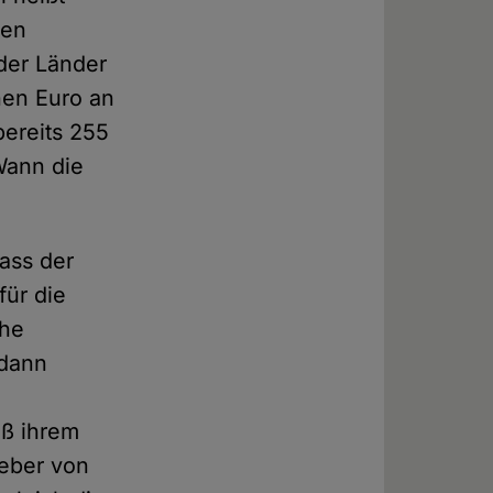
den
der Länder
nen Euro an
bereits 255
Wann die
ass der
für die
che
 dann
äß ihrem
geber von