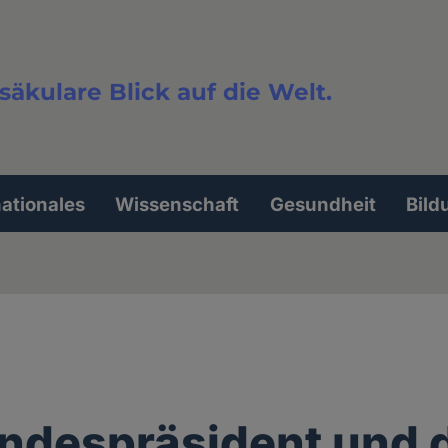
säkulare Blick auf die Welt.
extsuche
nationales
Wissenschaft
Gesundheit
Bild
ndespräsident und 