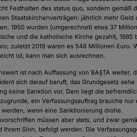
nicht Festhalten des status quo, sondern gemäß 
en Staatskirchenverträgen: jährlich mehr Geld 
hen. 1950 wurden (umgerechnet) etwa 37 Millio
ische und die katholische Kirche gezahlt, 1985 
uro; zuletzt 2019 waren es 548 Millionen Euro. 
rreicht ist, kann man sich ausrechnen.
swert ist nach Auffassung von BA§TA weiter, d
dent sich darauf beruft, das Grundgesetz sehe 
ng keine Sanktion vor. Dem liegt die befremdli
zugrunde, ein Verfassungsauftrag brauche nur
 werden, wenn eine Sanktionierung drohe.
vorschriften müssen aber stets, und zwar gem
d ihrem Sinn, befolgt werden. Die Verfassungs