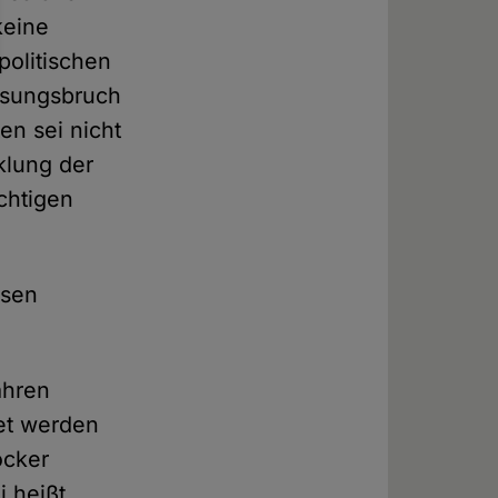
keine
politischen
assungsbruch
en sei nicht
cklung der
chtigen
ösen
ahren
tet werden
ocker
i heißt