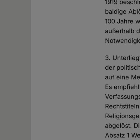
1919 beschl
baldige Abl
100 Jahre w
außerhalb d
Notwendigk
3. Unterlie
der politis
auf eine Me
Es empfiehl
Verfassungs
Rechtstitel
Religionsg
abgelöst. Di
Absatz 1 We