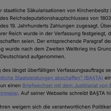
r staatliche Säkularisationen von Kirchenbesitz 
e des Reichsdeputationshauptschlusses von 180
des 19. Jahrhunderts Zahlungen zugesagt. Übe
rer Reich wurde in der Verfassung festgelegt, 
schaffen seien. Der entsprechende Paragraf de
ng wurde nach dem Zweiten Weltkrieg ins Grun
 Deutschland aufgenommen.
g des längst überfälligen Verfassungsauftrags se
htliche Staatsleistungen abschaffen" (BA§TA)
ein
 nun einen
Briefwechsel mit dem Justitiariat von
einmeier
. Auf seiner Webseite schreibt BA§TA hi
ahren weigern sich die verantwortlichen Politike