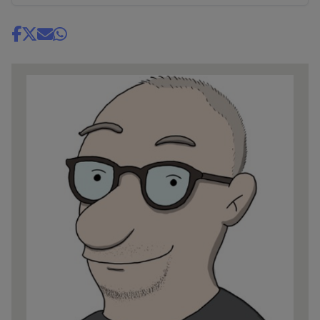
Share
news