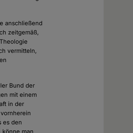
lte anschließend
och zeitgemäß,
 Theologie
ch vermitteln,
ten
ler Bund der
gen mit einem
ft in der
 vornherein
s es den
n könne man