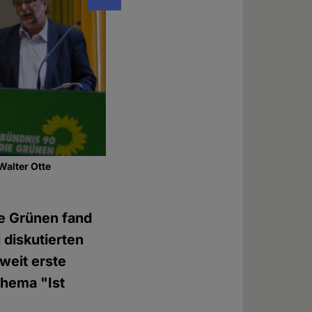
Walter Otte
Grußwort von Bettina Jarasch
Foto: © Frank Nicolai
ie Grünen fand
diskutierten
weit erste
Thema "Ist