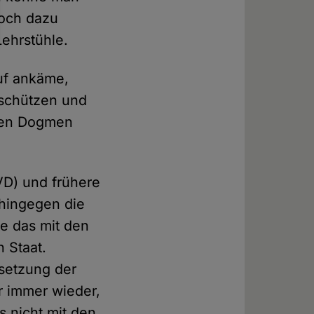
Doch dazu
Lehrstühle.
auf ankäme,
 schützen und
egen Dogmen
VD) und frühere
e hingegen die
te das mit den
n Staat.
esetzung der
r immer wieder,
s nicht mit den