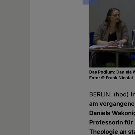
Das Podium: Daniela W
Foto: © Frank Nicolai
BERLIN. (hpd)
I
am vergangenen
Daniela Wakonig
Professorin für
Theologie an st