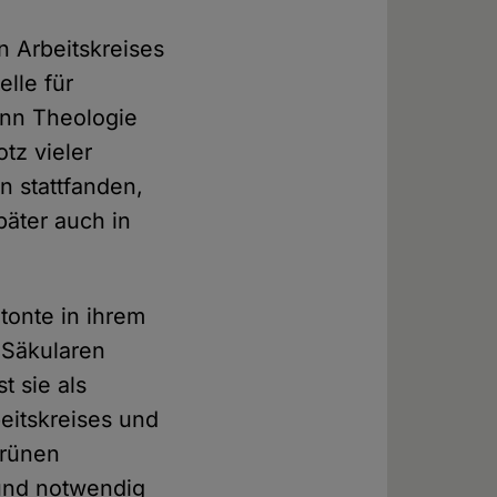
 Arbeitskreises
lle für
denn Theologie
otz vieler
in stattfanden,
päter auch in
etonte in ihrem
 Säkularen
t sie als
eitskreises und
Grünen
und notwendig