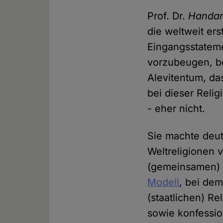
Prof. Dr.
Handan
die weltweit ers
Eingangsstateme
vorzubeugen, be
Alevitentum, da
bei dieser Reli
- eher nicht.
Sie machte deutl
Weltreligionen 
(gemeinsamen) R
Modell
, bei dem
(staatlichen) Re
sowie konfessio