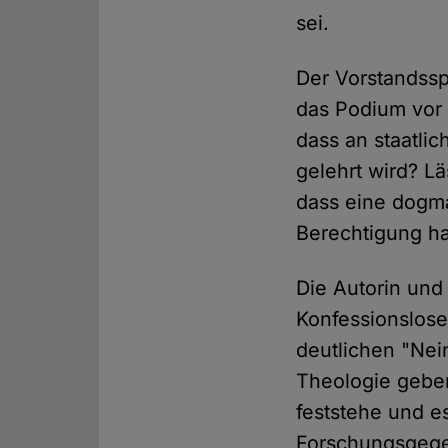
sei.
Der Vorstandss
das Podium vor 
dass an staatli
gelehrt wird? Lä
dass eine dogma
Berechtigung ha
Die Autorin und
Konfessionslose
deutlichen "Nei
Theologie gebe
feststehe und e
Forschungsgege