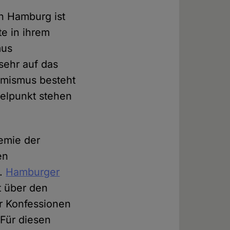
n Hamburg ist
te in ihrem
mus
sehr auf das
remismus besteht
telpunkt stehen
demie der
en
g.
Hamburger
t über den
ler Konfessionen
 Für diesen