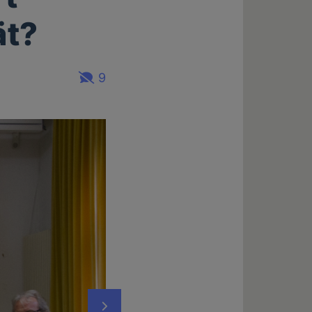
ät?
9
Nächstes