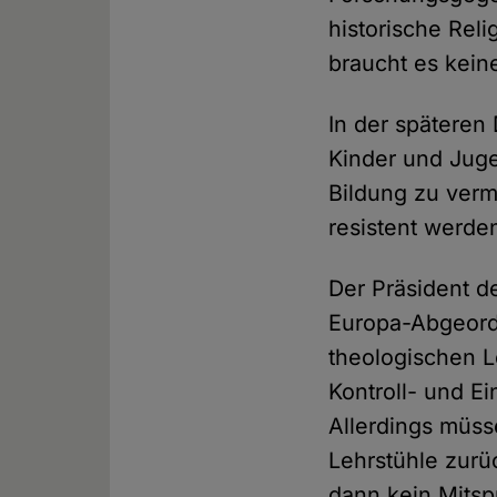
historische Rel
braucht es kein
In der späteren
Kinder und Juge
Bildung zu verm
resistent werde
Der Präsident 
Europa-Abgeord
theologischen Le
Kontroll- und Ei
Allerdings müss
Lehrstühle zurü
dann kein Mitsp