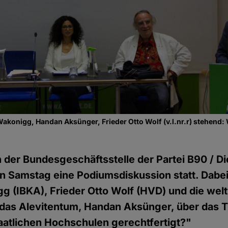
akonigg, Handan Aksünger, Frieder Otto Wolf (v.l.nr.r) stehend: 
n der Bundesgeschäftsstelle der Partei B90 / D
 Samstag eine Podiumsdiskussion statt. Dabei 
g (IBKA), Frieder Otto Wolf (HVD) und die welt
 das Alevitentum, Handan Aksünger, über das 
aatlichen Hochschulen gerechtfertigt?"