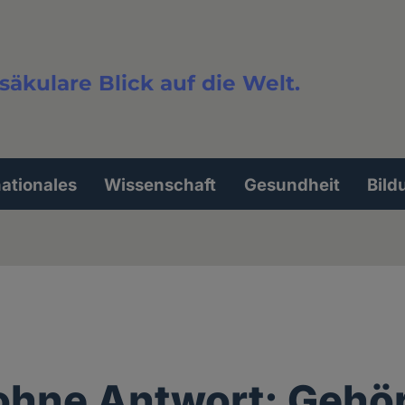
säkulare Blick auf die Welt.
extsuche
nationales
Wissenschaft
Gesundheit
Bild
ohne Antwort: Gehö