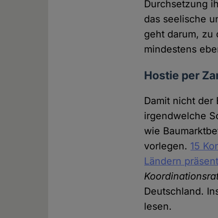
Durchsetzung ih
das seelische u
geht darum, zu
mindestens eben
Hostie per Z
Damit nicht der
irgendwelche S
wie Baumarktbet
vorlegen.
15 Ko
Ländern präsent
Koordinationsra
Deutschland. In
lesen.