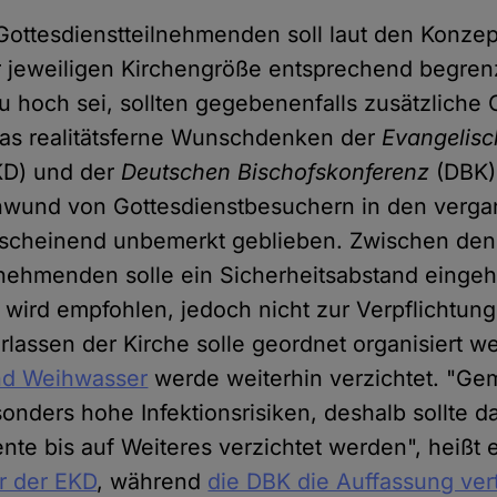
ottesdienstteilnehmenden soll laut den Konze
 jeweiligen Kirchengröße entsprechend begrenz
u hoch sei, sollten gegebenenfalls zusätzliche 
 das realitätsferne Wunschdenken der
Evangelisc
KD) und der
Deutschen Bischofskonferenz
(DBK)
hwund von Gottesdienstbesuchern in den verg
anscheinend unbemerkt geblieben. Zwischen den
lnehmenden solle ein Sicherheitsabstand einge
wird empfohlen, jedoch nicht zur Verpflichtun
rlassen der Kirche solle geordnet organisiert w
nd Weihwasser
werde weiterhin verzichtet. "G
sonders hohe Infektionsrisiken, deshalb sollte d
nte bis auf Weiteres verzichtet werden", heißt 
r der EKD
, während
die DBK die Auffassung vertr