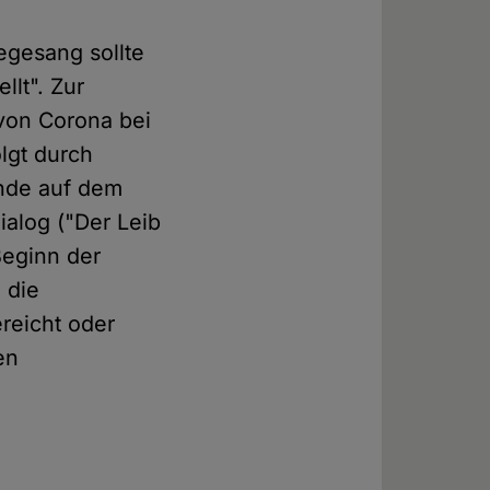
egesang sollte
llt". Zur
von Corona bei
lgt durch
nde auf dem
alog ("Der Leib
 Beginn der
 die
reicht oder
en