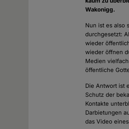
kaum zu überbie
Wakonigg.
Nun ist es also
durchgesetzt: 
wieder öffentli
wieder öffnen d
Medien vielfach
öffentliche Gott
Die Antwort is
Schutz der beka
Kontakte unterb
Darbietungen au
das Video eines