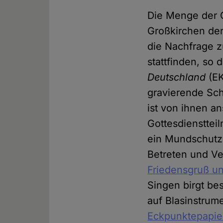
Die Menge der G
Großkirchen der
die Nachfrage z
stattfinden, so
Deutschland
(E
gravierende Sc
ist von ihnen 
Gottesdiensttei
ein Mundschutz 
Betreten und Ve
Friedensgruß u
Singen birgt be
auf Blasinstrume
Eckpunktepapie