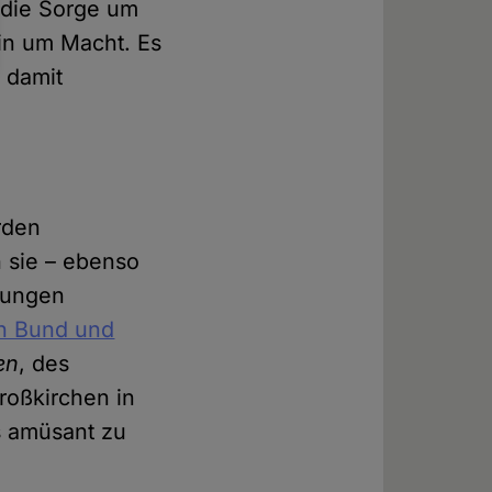
t die Sorge um
ein um Macht. Es
 damit
rden
 sie – ebenso
lungen
on Bund und
en
, des
roßkirchen in
s amüsant zu