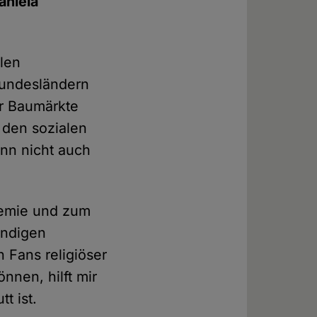
aniela
llen
Bundesländern
ar Baumärkte
 den sozialen
nn nicht auch
demie und zum
endigen
 Fans religiöser
nen, hilft mir
utt ist.