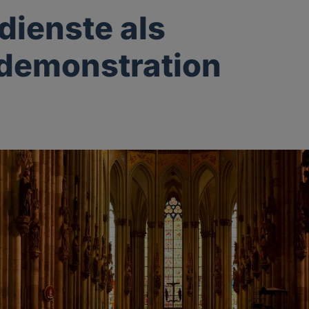
dienste als
demonstration
g