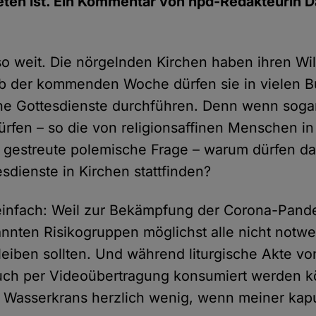
ten ist. Ein Kommentar von hpd-Redakteurin D
 so weit. Die nörgelnden Kirchen haben ihren Wi
Ab der kommenden Woche dürfen sie in vielen 
che Gottesdienste durchführen. Denn wenn sog
ürfen – so die von religionsaffinen Menschen in
 gestreute polemische Frage – warum dürfen da
esdienste in Kirchen stattfinden?
t einfach: Weil zur Bekämpfung der Corona-Pan
nnten Risikogruppen möglichst alle nicht notw
leiben sollten. Und während liturgische Akte von
ch per Videoübertragung konsumiert werden kön
 Wasserkrans herzlich wenig, wenn meiner kap