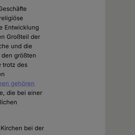
 Geschäfte
eligiöse
ie Entwicklung
n Großteil der
che und die
h den größten
e
trotz des
en
chen gehören
, die bei einer
lichen
Kirchen bei der