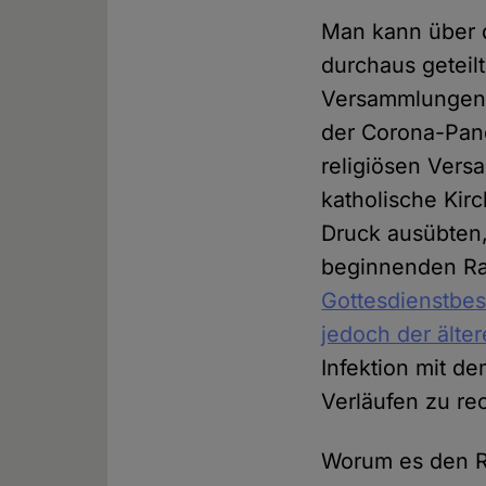
Man kann über d
durchaus geteil
Versammlungen wi
der Corona-Pand
religiösen Vers
katholische Kir
Druck ausübten
beginnenden R
Gottesdienstbes
jedoch der älte
Infektion mit d
Verläufen zu re
Worum es den R