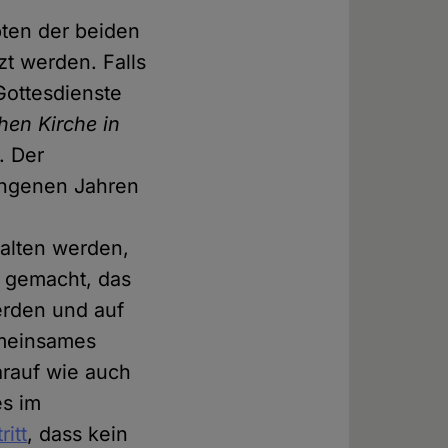
pten der beiden
t werden. Falls
Gottesdienste
hen Kirche in
. Der
angenen Jahren
halten werden,
g gemacht, das
erden und auf
emeinsames
arauf wie auch
es im
itt
, dass kein