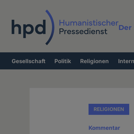
Direkt
zum
Inhalt
Der 
Vollt
Gesellschaft
Politik
Religionen
Inter
Hauptnavigation
RELIGIONEN
Kommentar