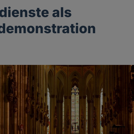
dienste als
demonstration
g