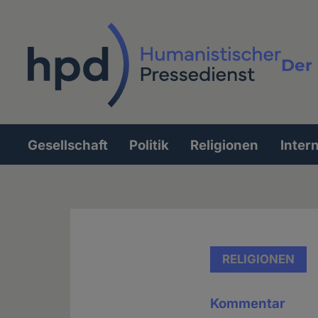
Direkt
zum
Inhalt
Der 
Vollt
Gesellschaft
Politik
Religionen
Inter
Hauptnavigation
RELIGIONEN
Kommentar