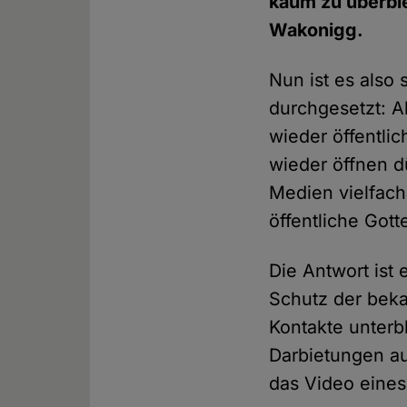
kaum zu überbie
Wakonigg.
Nun ist es also
durchgesetzt: 
wieder öffentli
wieder öffnen d
Medien vielfach
öffentliche Gott
Die Antwort is
Schutz der beka
Kontakte unterb
Darbietungen au
das Video eines