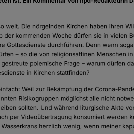
ten ist. Ein Kommentar von hpd-Redakteurin D
 so weit. Die nörgelnden Kirchen haben ihren Wi
Ab der kommenden Woche dürfen sie in vielen 
che Gottesdienste durchführen. Denn wenn sog
ürfen – so die von religionsaffinen Menschen in
 gestreute polemische Frage – warum dürfen da
esdienste in Kirchen stattfinden?
t einfach: Weil zur Bekämpfung der Corona-Pan
nnten Risikogruppen möglichst alle nicht notw
leiben sollten. Und während liturgische Akte von
ch per Videoübertragung konsumiert werden kön
 Wasserkrans herzlich wenig, wenn meiner kap