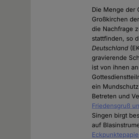
Die Menge der G
Großkirchen der
die Nachfrage z
stattfinden, so
Deutschland
(E
gravierende Sc
ist von ihnen 
Gottesdiensttei
ein Mundschutz 
Betreten und Ve
Friedensgruß u
Singen birgt be
auf Blasinstrume
Eckpunktepapie