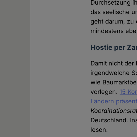
Durchsetzung ih
das seelische u
geht darum, zu
mindestens eben
Hostie per Z
Damit nicht der
irgendwelche S
wie Baumarktbet
vorlegen.
15 Ko
Ländern präsent
Koordinationsra
Deutschland. In
lesen.