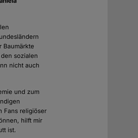
aniela
llen
Bundesländern
ar Baumärkte
 den sozialen
nn nicht auch
demie und zum
endigen
 Fans religiöser
nen, hilft mir
utt ist.