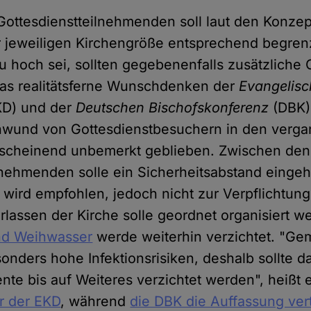
ottesdienstteilnehmenden soll laut den Konze
 jeweiligen Kirchengröße entsprechend begrenz
u hoch sei, sollten gegebenenfalls zusätzliche 
 das realitätsferne Wunschdenken der
Evangelisc
KD) und der
Deutschen Bischofskonferenz
(DBK)
hwund von Gottesdienstbesuchern in den verg
anscheinend unbemerkt geblieben. Zwischen den
lnehmenden solle ein Sicherheitsabstand einge
wird empfohlen, jedoch nicht zur Verpflichtun
rlassen der Kirche solle geordnet organisiert w
nd Weihwasser
werde weiterhin verzichtet. "G
sonders hohe Infektionsrisiken, deshalb sollte d
nte bis auf Weiteres verzichtet werden", heißt 
r der EKD
, während
die DBK die Auffassung vertr