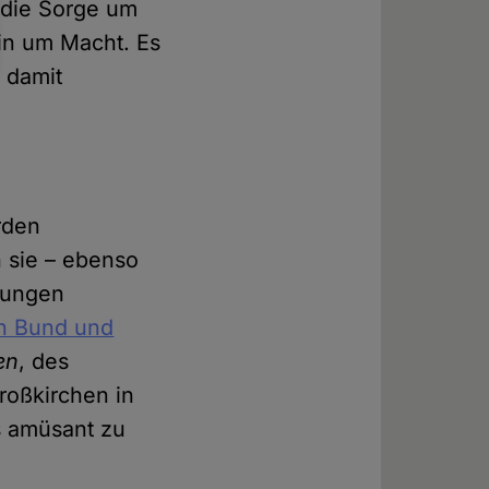
t die Sorge um
ein um Macht. Es
 damit
rden
 sie – ebenso
lungen
on Bund und
en
, des
roßkirchen in
s amüsant zu