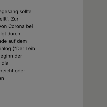
egesang sollte
llt". Zur
von Corona bei
lgt durch
nde auf dem
alog ("Der Leib
 Beginn der
 die
reicht oder
en