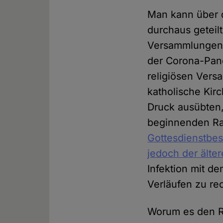
Man kann über d
durchaus geteil
Versammlungen wi
der Corona-Pand
religiösen Vers
katholische Kir
Druck ausübten
beginnenden R
Gottesdienstbes
jedoch der älte
Infektion mit d
Verläufen zu re
Worum es den R