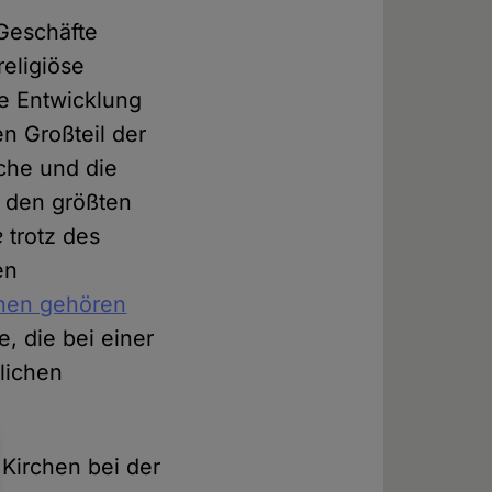
 Geschäfte
eligiöse
ie Entwicklung
n Großteil der
che und die
h den größten
e
trotz des
en
chen gehören
, die bei einer
lichen
Kirchen bei der