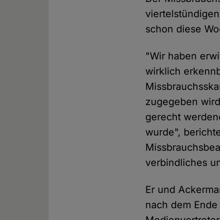
viertelstündige
schon diese Wo
"Wir haben erwi
wirklich erkenn
Missbrauchsskan
zugegeben wird
gerecht werdend
wurde", bericht
Missbrauchsbeau
verbindliches u
Er und Ackerman
nach dem Ende 