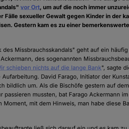
andals"
vor Ort
, um auf die noch immer unzure
r Fälle sexueller Gewalt gegen Kinder in der k
isen. Gestern kam es zu einer bemerkenswer
 des Missbrauchsskandals" geht auf ein häufig
n Ackermann, des sogenannten Missbrauchsbeau
ir schieben nichts auf die lange Bank
", sagte d
 Aufarbeitung. David Farago, Initiator der Kunst
h bildlich um. Als die Bischöfe gestern auf de
ur passieren mussten, bat Farago Ackermann i
 Moment, mit dem Hinweis, man habe diese Ban
beauftragte ließ sich darauf ein und es kam zu 