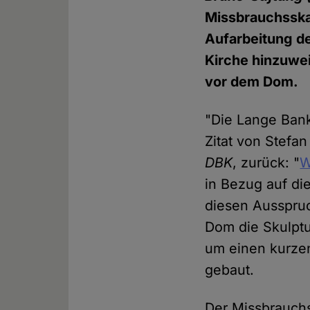
Missbrauchssk
Aufarbeitung de
Kirche hinzuwe
vor dem Dom.
"Die Lange Bank
Zitat von Stefa
DBK
, zurück: "
W
in Bezug auf die
diesen Ausspruc
Dom die Skulpt
um einen kurzen
gebaut.
Der Missbrauchs