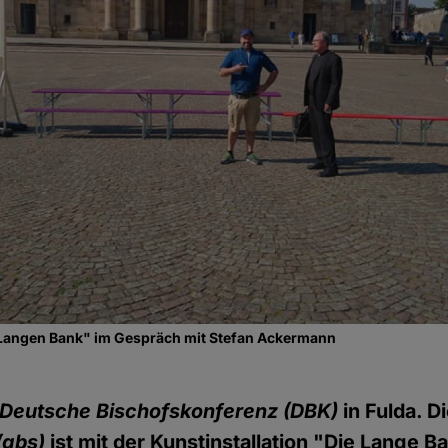
"Langen Bank" im Gespräch mit Stefan Ackermann
Deutsche Bischofskonferenz (DBK)
in Fulda. D
(gbs)
ist mit der Kunstinstallation "Die Lange B