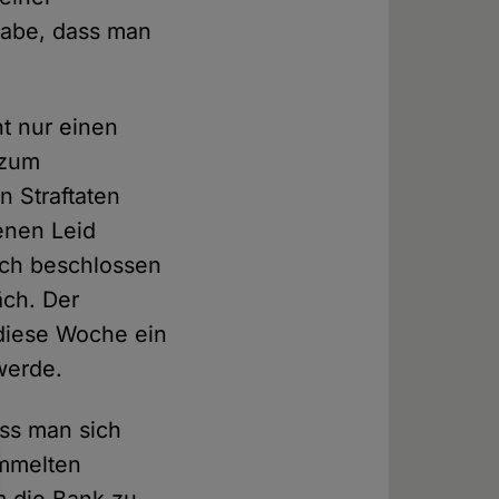
habe, dass man
ht nur einen
 zum
n Straftaten
enen Leid
ich beschlossen
äch. Der
 diese Woche ein
werde.
ass man sich
ammelten