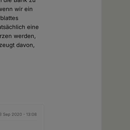
m die Bank zu
wenn wir ein
blattes
tsächlich eine
ürzen werden,
rzeugt davon,
3 Sep 2020 - 13:08