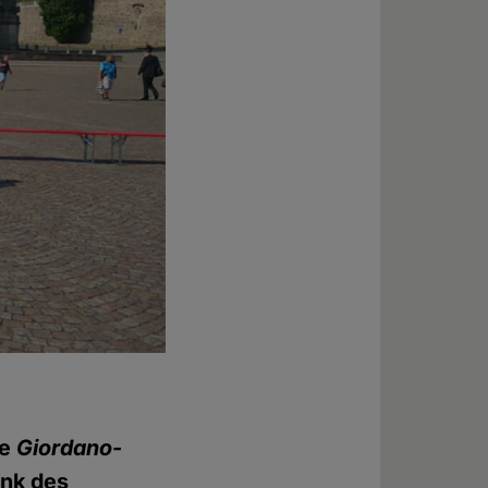
ie
Giordano-
ank des