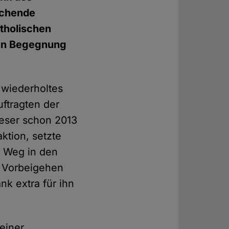
ichende
atholischen
ten Begegnung
 wiederholtes
ftragten der
ieser schon 2013
aktion, setzte
m Weg in den
m Vorbeigehen
k extra für ihn
einer