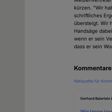
Medienvertrete
kürzen. "Wir ha
schriftliches Er
übersteigt. Wir
Handsäge dabei
wenn er sein Ve
dass er sein Wo
Kommentar
Netiquette für Kom
Gerhard Baierlein 
Wie lange las