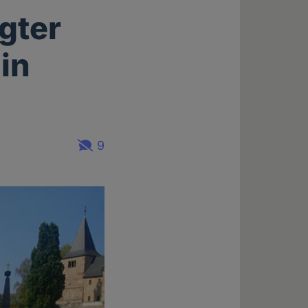
gter
 in
9