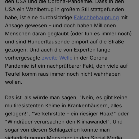
den USA und die Corona-Pandemie. Dass in den
USA ein Wahlbetrug in großem Stil stattgefunden
habe, ist eine durchsichtige
Falschbehauptung
mit
Ansage gewesen – und doch haben Millionen
Menschen daran geglaubt (oder tun es immer noch)
und sind Hunderttausende empört auf die Straße
gezogen. Und auch die von Experten lange
vorhergesagte
zweite Welle
in der Corona-
Pandemie ist ein nachprüfbarer Fakt, den viele auf
Teufel komm raus immer noch nicht wahrhaben
wollen.
Das ist, als würde man sagen, "Nein, es gibt keine
multiresistenten Keime in Krankenhäusern, alles
gelogen!", "Verkehrstote – ein riesiger Hoax!" oder
"Windräder verursachen den Klimawandel". Und
sogar von diesen Schlagzeilen könnte man
sicherlich genug Menschen in den Social Media