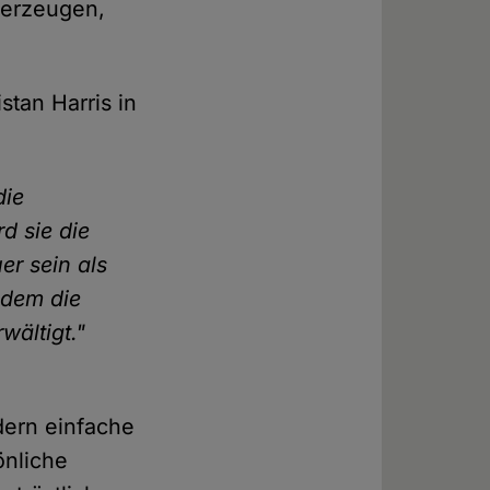
berzeugen,
stan Harris in
die
d sie die
er sein als
 dem die
ältigt."
dern einfache
önliche