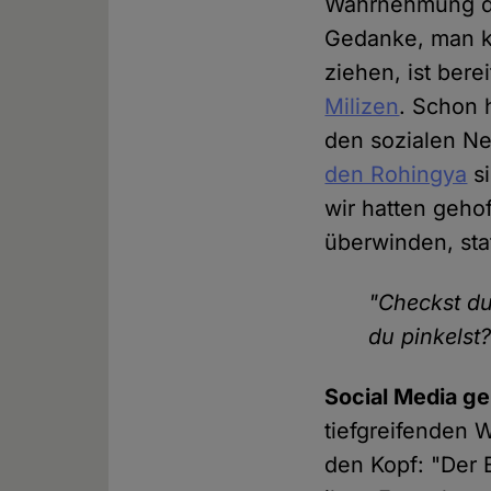
Wahrnehmung der
Gedanke, man k
ziehen, ist ber
Milizen
. Schon 
den sozialen Ne
den Rohingya
si
wir hatten geho
überwinden, sta
"Checkst d
du pinkelst
Social Media gel
tiefgreifenden 
den Kopf: "Der