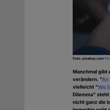
Foto: pixabay.com
Pi
Manchmal gibt e
verändern. "
An 
vielleicht "
We f
Dilemma" steht 
nicht ganz die b
immerhin geht e