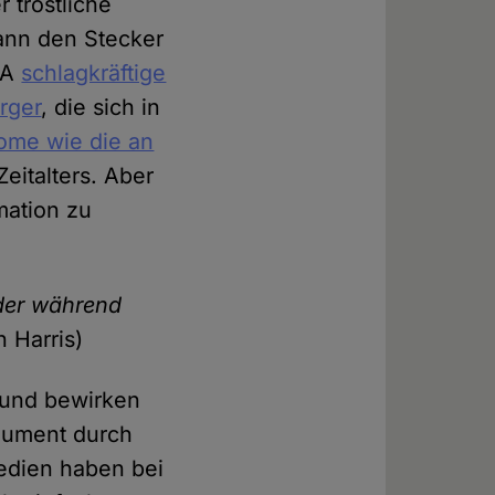
 tröstliche
ann den Stecker
USA
schlagkräftige
rger
, die sich in
ome wie die an
eitalters. Aber
mation zu
der während
n Harris)
n und bewirken
rgument durch
edien haben bei