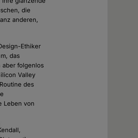
n ihre glänzende
nschen, die
ganz anderen,
 Design-Ethiker
um, das
 aber folgenlos
ilicon Valley
 Routine des
ie
he Leben von
endall,