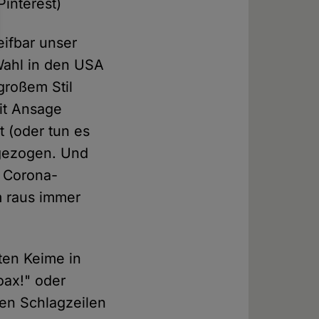
interest)
eifbar unser
 Wahl in den USA
großem Stil
t Ansage
 (oder tun es
 gezogen. Und
 Corona-
m raus immer
nten Keime in
oax!" oder
en Schlagzeilen