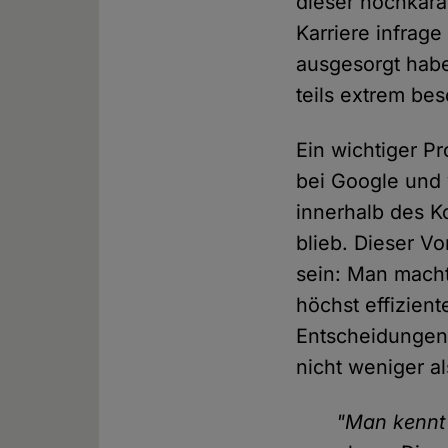
dieser hochkarä
Karriere infrag
ausgesorgt hab
teils extrem bes
Ein wichtiger Pr
bei Google und
innerhalb des K
blieb. Dieser Vo
sein: Man macht
höchst effizien
Entscheidungen 
nicht weniger a
"Man kennt d