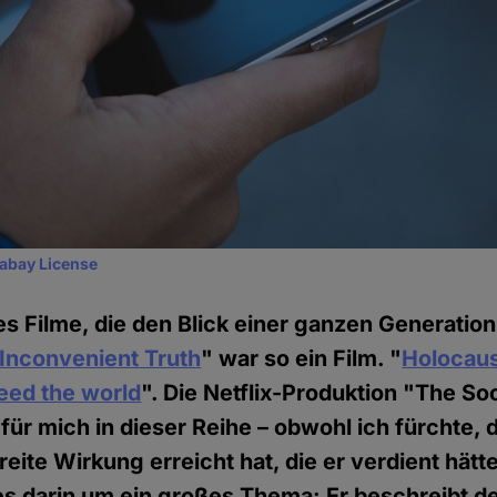
xabay License
s Filme, die den Blick einer ganzen Generatio
Inconvenient Truth
" war so ein Film. "
Holocau
eed the world
". Die Netflix-Produktion "The Soc
für mich in dieser Reihe – obwohl ich fürchte, 
reite Wirkung erreicht hat, die er verdient hätt
s darin um ein großes Thema: Er beschreibt d