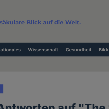
säkulare Blick auf die Welt.
extsuche
nationales
Wissenschaft
Gesundheit
Bild
Antworten auf "The 