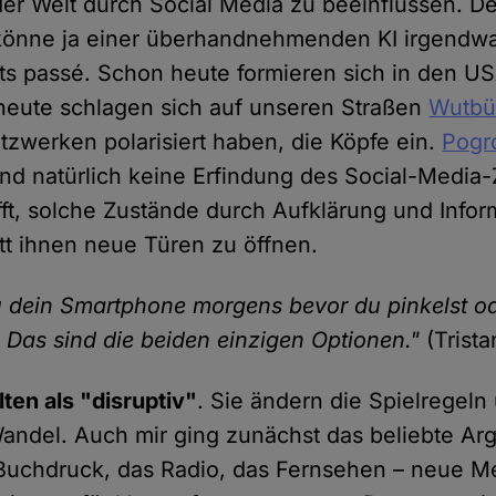
 Welt durch Social Media zu beeinflussen. Der
önne ja einer überhandnehmenden KI irgendw
eits passé. Schon heute formieren sich in den 
heute schlagen sich auf unseren Straßen
Wutbü
tzwerken polarisiert haben, die Köpfe ein.
Pogr
nd natürlich keine Erfindung des Social-Media-Z
fft, solche Zustände durch Aufklärung und Infor
tt ihnen neue Türen zu öffnen.
u dein Smartphone morgens bevor du pinkelst o
? Das sind die beiden einzigen Optionen."
(Trista
ten als "disruptiv"
. Sie ändern die Spielregel
Wandel. Auch mir ging zunächst das beliebte A
 Buchdruck, das Radio, das Fernsehen – neue M