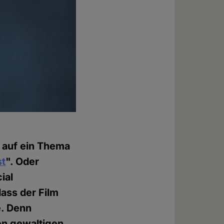
n auf ein Thema
st
". Oder
ial
dass der Film
e. Denn
en gewaltigen