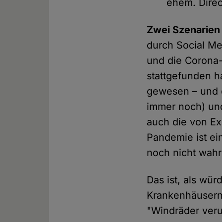
ehem. Direc
Zwei Szenarien 
durch Social Med
und die Corona-
stattgefunden h
gewesen – und 
immer noch) un
auch die von E
Pandemie ist ei
noch nicht wah
Das ist, als wür
Krankenhäusern,
"Windräder ver