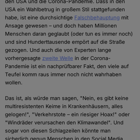
den USA und die Corona-Pandemie. Dass in den
USA ein Wahlbetrug in großem Stil stattgefunden
habe, ist eine durchsichtige
Falschbehauptung
mit
Ansage gewesen – und doch haben Millionen
Menschen daran geglaubt (oder tun es immer noch)
und sind Hunderttausende empört auf die Straße
gezogen. Und auch die von Experten lange
vorhergesagte
zweite Welle
in der Corona-
Pandemie ist ein nachprüfbarer Fakt, den viele auf
Teufel komm raus immer noch nicht wahrhaben
wollen.
Das ist, als würde man sagen, "Nein, es gibt keine
multiresistenten Keime in Krankenhäusern, alles
gelogen!", "Verkehrstote – ein riesiger Hoax!" oder
"Windräder verursachen den Klimawandel". Und
sogar von diesen Schlagzeilen könnte man
sicherlich genug Menschen in den Social Media